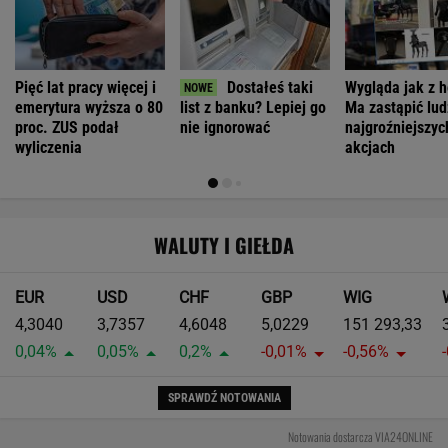
Pięć lat pracy więcej i
Dostałeś taki
Wygląda jak z h
emerytura wyższa o 80
list z banku? Lepiej go
Ma zastąpić lud
proc. ZUS podał
nie ignorować
najgroźniejszyc
wyliczenia
akcjach
WALUTY I GIEŁDA
EUR
USD
CHF
GBP
WIG
4,3040
3,7357
4,6048
5,0229
151 293,33
0,04%
0,05%
0,2%
-0,01%
-0,56%
SPRAWDŹ NOTOWANIA
Notowania dostarcza VIA24ONLINE