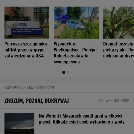
Pierwsza szczepionka
Wypadek w
Dramat uczestn
mRNA przeciw grypie
Wielkopolsce. Policja:
pielgrzymki. Ru
zatwierdzona w USA
Kobieta zostawiła
nich konar drz
swojego syna
WSPÓŁPRACA PŁATNA Z WYBORCZA.PL
ZROZUM, POZNAJ, ODKRYWAJ
SEKCJA Z SUBSKRYPCJĄ
Na Warmii i Mazurach spadł grad wielkości
pięści. Kilkadziesiąt osób wyłowiono z wody