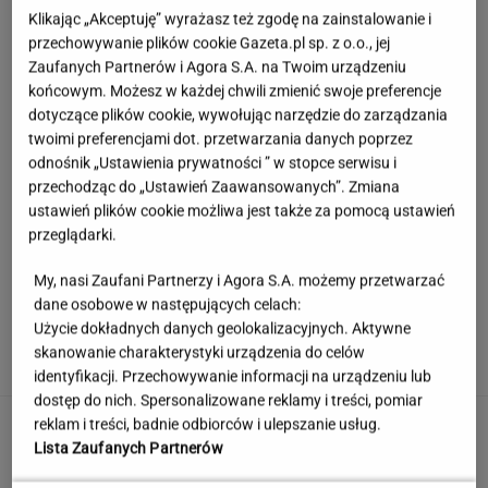
Klikając „Akceptuję” wyrażasz też zgodę na zainstalowanie i
przechowywanie plików cookie Gazeta.pl sp. z o.o., jej
Zaufanych Partnerów i Agora S.A. na Twoim urządzeniu
końcowym. Możesz w każdej chwili zmienić swoje preferencje
dotyczące plików cookie, wywołując narzędzie do zarządzania
twoimi preferencjami dot. przetwarzania danych poprzez
odnośnik „Ustawienia prywatności ” w stopce serwisu i
przechodząc do „Ustawień Zaawansowanych”. Zmiana
ustawień plików cookie możliwa jest także za pomocą ustawień
przeglądarki.
My, nasi Zaufani Partnerzy i Agora S.A. możemy przetwarzać
dane osobowe w następujących celach:
Księżniczka musi iść do wojska. Tyle czasu
Użycie dokładnych danych geolokalizacyjnych. Aktywne
spędzi w armii
skanowanie charakterystyki urządzenia do celów
identyfikacji. Przechowywanie informacji na urządzeniu lub
dostęp do nich. Spersonalizowane reklamy i treści, pomiar
Urzędnicy pukają do domów. Chcą paragonów
reklam i treści, badnie odbiorców i ulepszanie usług.
Lista Zaufanych Partnerów
MATERIAŁ PROMOCYJNY