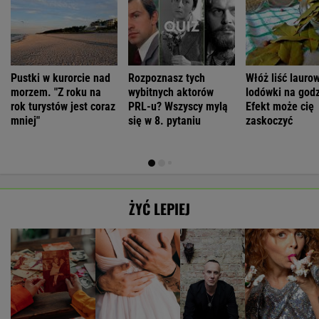
Pustki w kurorcie nad
Rozpoznasz tych
Włóż liść lauro
morzem. "Z roku na
wybitnych aktorów
lodówki na godz
rok turystów jest coraz
PRL-u? Wszyscy mylą
Efekt może cię
mniej"
się w 8. pytaniu
zaskoczyć
ŻYĆ LEPIEJ