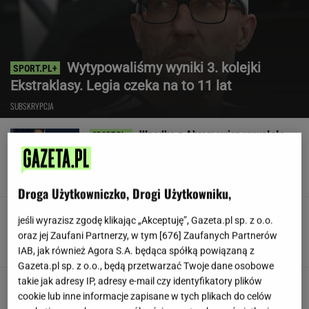
Wytypowaliśmy wyniki 3. kolejki
Ekstraklasy. Legia czeka na to 11 lat
SUBSKRYPCJA
Wpadka z Abramowicz wywołała
szum. U Świątek wydarzyło się coś
ważniejszego
SUBSKRYPCJA
Droga Użytkowniczko, Drogi Użytkowniku,
Koledzy z branży nie mieli litości dla Kłeczka.
jeśli wyrazisz zgodę klikając „Akceptuję”, Gazeta.pl sp. z o.o.
"Odpiął wrotki"
oraz jej Zaufani Partnerzy, w tym [
676
] Zaufanych Partnerów
IAB, jak również Agora S.A. będąca spółką powiązaną z
Gazeta.pl sp. z o.o., będą przetwarzać Twoje dane osobowe
takie jak adresy IP, adresy e-mail czy identyfikatory plików
Były szef PIP szuka pracy. Prosi
cookie lub inne informacje zapisane w tych plikach do celów
o radę. "Jakiej domagać się pensji?"