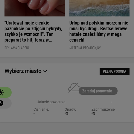
"Uratował moje cienkie
Urlop nad polskim morzem nie
paznokcie po zdjęciu hybrydy,
musi być drogi. Bestsellerowe
szybko je wzmocnił". Ten
hotele znaleźliśmy w mega
preparat to hit, teraz w
cenach!
świetnej cenie
REKLAMA CLARENA
MATERIAŁ PROMOCYJNY
Wybierz miasto
PEŁNA POGODA
Załaduj ponownie
Jakość powietrza:
-
Ciśnienie:
Opady:
Zachmurzenie:
-
-%
-%