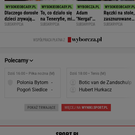
Dlaczego dorosłe
To, co działo się
Adam
Rączki na stole,
dzieci zrywają
na Teneryfie, mi
"Nergal"
zasznurowane
SUBSKRYPCJA
SUBSKRYPCJA
SUBSKRYPCJA
SUBSKRYPCJA
kontakt z
się należało. Nie
Darski: Ja
usta. Byłam
rodzicami?
myślałam, że to
wybieram
wychowana w
złe
terapię, a
dużej dyscyplin
WSPÓŁPRACA PŁATNA Z
większość
facetów
alkohol
Polecamy
Dziś 16:00 • Piłka nożna (M)
Dziś 18:00 • Tenis (M)
Polonia Bytom
-
Botic van de Zandschulp
Pogoń Siedlce
-
Hubert Hurkacz
POKAŻ TRWAJĄCE
WIĘCEJ NA
WYNIKI.SPORT.PL
SPORT.PL