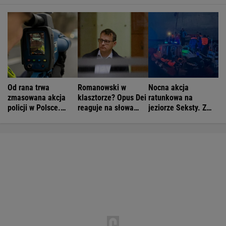
Od rana trwa
Romanowski w
Nocna akcja
zmasowana akcja
klasztorze? Opus Dei
ratunkowa na
policji w Polsce.
reaguje na słowa
jeziorze Seksty. Z
Operacja "Speed
Bodnara
wody wyciągnięto
Marathon"
ponad 30 osób