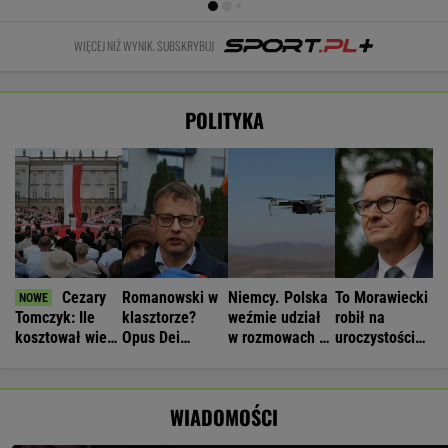
WIĘCEJ NIŻ WYNIK. SUBSKRYBUJ
POLITYKA
Cezary
Romanowski w
Niemcy. Polska
To Morawiecki
Tomczyk: Ile
klasztorze?
weźmie udział
robił na
kosztował wiec
Opus Dei
w rozmowach o
uroczystości
partyjny
reaguje na
zagrożeniach
Nawrockiego.
Nawrockiego?
słowa Bodnara
Jest nagranie.
"Skandal"
WIADOMOŚCI