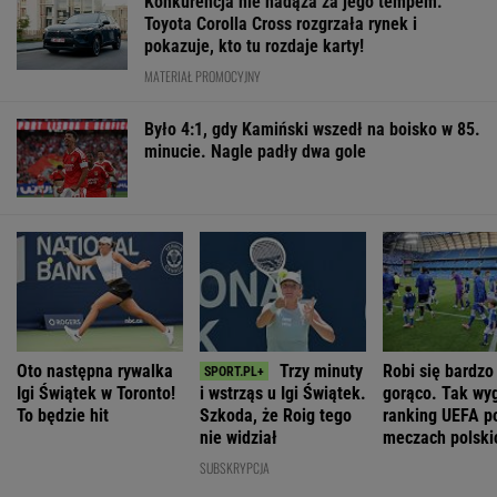
Konkurencja nie nadąża za jego tempem.
Toyota Corolla Cross rozgrzała rynek i
pokazuje, kto tu rozdaje karty!
MATERIAŁ PROMOCYJNY
Było 4:1, gdy Kamiński wszedł na boisko w 85.
minucie. Nagle padły dwa gole
Oto następna rywalka
Trzy minuty
Robi się bardzo
Igi Świątek w Toronto!
i wstrząs u Igi Świątek.
gorąco. Tak wy
To będzie hit
Szkoda, że Roig tego
ranking UEFA p
nie widział
meczach polski
drużyn
SUBSKRYPCJA