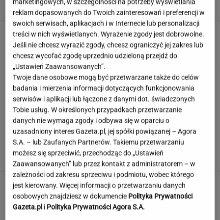
marketingowych, w szczególności na potrzeby wyświetlania
SUBSKRYPCJA
reklam dopasowanych do Twoich zainteresowań i preferencji w
swoich serwisach, aplikacjach i w Internecie lub personalizacji
Atak na "rosyjski Amazon". Płonie centrum
treści w nich wyświetlanych. Wyrażenie zgody jest dobrowolne.
logistyczne Wildberries w Jekaterynburgu
Jeśli nie chcesz wyrazić zgody, chcesz ograniczyć jej zakres lub
chcesz wycofać zgodę uprzednio udzieloną przejdź do
„Ustawień Zaawansowanych”.
Twoje dane osobowe mogą być przetwarzane także do celów
Duda ułaskawił Wąsika i
badania i mierzenia informacji dotyczących funkcjonowania
Kamińskiego, jego nie. "Skazał mnie Pan na
serwisów i aplikacji lub łączone z danymi dot. świadczonych
karę śmierci"
Tobie usług. W określonych przypadkach przetwarzanie
danych nie wymaga zgody i odbywa się w oparciu o
uzasadniony interes Gazeta.pl, jej spółki powiązanej – Agora
100 proc. obłożenia w samolotach. Wakacyjny
S.A. – lub Zaufanych Partnerów. Takiemu przetwarzaniu
kierunek jest hitem
możesz się sprzeciwić, przechodząc do „Ustawień
Zaawansowanych” lub przez kontakt z administratorem – w
zależności od zakresu sprzeciwu i podmiotu, wobec którego
jest kierowany. Więcej informacji o przetwarzaniu danych
osobowych znajdziesz w dokumencie
Polityka Prywatności
Gazeta.pl
i
Polityka Prywatności Agora S.A.