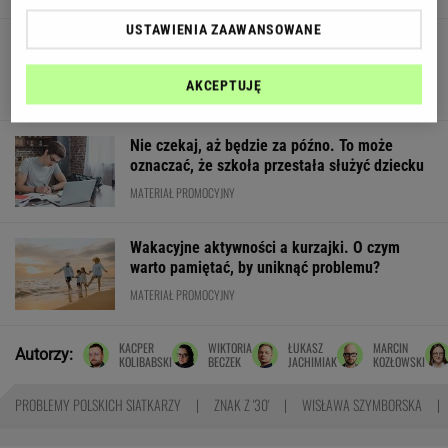
USTAWIENIA ZAAWANSOWANE
Quiz dla błyskotliwych. Pobij średnią 9/15, a
będziemy pod wrażeniem
AKCEPTUJĘ
Nie czekaj, aż będzie za późno. To może
oznaczać, że szkoła przestała służyć dziecku
MATERIAŁ PROMOCYJNY
Wakacyjne aktywności a kurzajki. O czym
warto pamiętać, by uniknąć problemu?
MATERIAŁ PROMOCYJNY
KACPER
WIKTORIA
ŁUKASZ
MARCIN
Autorzy:
KOLIBABSKI
BECZEK
JACHIMIAK
KOZŁOWSKI
PROBLEMY POLSKICH SIATKARZY
ZNAK Z '30'
WISŁAWA SZYMBORSKA