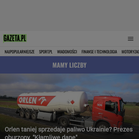
NAJPOPULARNIEJSZE
SPORT.PL
WIADOMOŚCI
FINANSE I TECHNOLOGIA
MOTORYZA
MAMY LICZBY
Orlen taniej sprzedaje paliwo Ukrainie? Prezes
oburzony. "Kłamliwe dane"