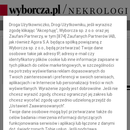
Dbamy o Twoją prywatność
Droga Użytkowniczko, Drogi Użytkowniku, jeśli wyrazisz
Nekrologi
Odeszli
Poradnik pogrzebowy
zgodę klikając "Akceptuję", Wyborcza sp. z o.o. oraz jej
Zaufani Partnerzy, w tym [
874
] Zaufanych Partnerów IAB,
jak również Agora S.A. będąca spółką powiązaną z
Wołodymyr Turec
Wyborcza sp. z o.o., będą przetwarzać Twoje dane
IMIĘ I NAZWISKO:
osobowe takie jak adresy IP, adresy e-mail czy
identyfikatory plików cookie lub inne informacje zapisane w
Kielce
REGION:
tych plikach do celów marketingowych, w szczególności
na potrzeby wyświetlania reklam dopasowanych do
12.06.2012
DATA EMISJI:
Twoich zainteresowań i preferencji w swoich serwisach,
aplikacjach i w Internecie lub personalizacji treści w nich
wyświetlanych. Wyrażenie zgody jest dobrowolne. Jeśli nie
chcesz wyrazić zgody, chcesz ograniczyć jej zakres lub
Z głębokim żalem przyjęliśmy wiadomość
chcesz wycofać zgodę uprzednio udzieloną przejdź do
o tragicznej śmierci
„Ustawień Zaawansowanych”.
Twoje dane osobowe mogą być przetwarzane także do
celów badania i mierzenia informacji dotyczących
funkcjonowania serwisów i aplikacji lub łączone z danymi
dot. świadczonych Tobie usług. Jeśli podstawą