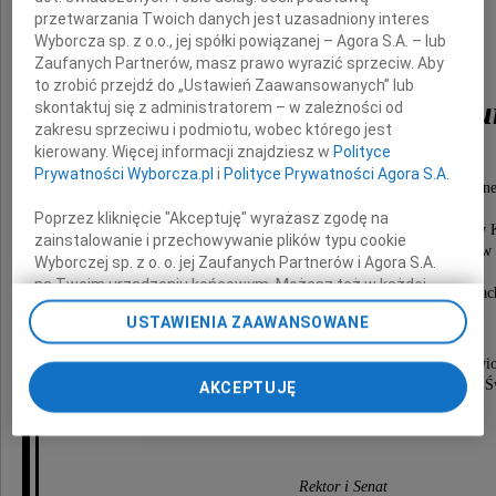
przetwarzania Twoich danych jest uzasadniony interes
Wyborcza sp. z o.o., jej spółki powiązanej – Agora S.A. – lub
Zaufanych Partnerów, masz prawo wyrazić sprzeciw. Aby
to zrobić przejdź do „Ustawień Zaawansowanych” lub
prof. zw. Wołodymyra Tu
skontaktuj się z administratorem – w zależności od
zakresu sprzeciwu i podmiotu, wobec którego jest
kierowany. Więcej informacji znajdziesz w
Polityce
Prywatności Wyborcza.pl
i
Polityce Prywatności Agora S.A.
wybitnego Pedagoga Instytutu Edukacji Muzyczne
Narodowego Artysty Ukrainy,
Poprzez kliknięcie "Akceptuję" wyrażasz zgodę na
solisty Ukraińskiego Chóru im. Grigorija Wieriowki w 
zainstalowanie i przechowywanie plików typu cookie
laureata wielu ukraińskich i międzynarodowych konkursów
Wyborczej sp. z o. o. jej Zaufanych Partnerów i Agora S.A.
wykonawcy koncertów akademickich
na Twoim urządzeniu końcowym. Możesz też w każdej
w Uniwersytecie Jana Kochanowskiego w Kielcac
chwili zmienić swoje preferencje dot. plików cookie,
USTAWIENIA ZAAWANSOWANE
ponownie wywołując narzędzie do zarządzania Twoimi
preferencjami dot. przetwarzania danych poprzez
Msza święta w intencji Profesora zostanie odprawi
odnośnik „Ustawienia prywatności” w stopce serwisu i
15 czerwca 2012 roku (piątek) o godzinie 14.00 w kościele Ś
AKCEPTUJĘ
przechodząc do sekcji „Ustawienia zaawansowane”.
w Kielcach przy ulicy Jana Pawła II.
Zmiana ustawień plików cookie możliwa jest także za
pomocą ustawień przeglądarki.
My, nasi Zaufani Partnerzy i Agora S.A. możemy
Rektor i Senat