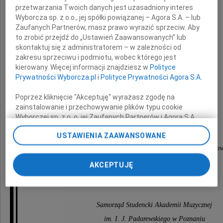
przetwarzania Twoich danych jest uzasadniony interes
Wstrząsem była dla nas informacja o śmierci
Wyborcza sp. z o.o., jej spółki powiązanej – Agora S.A. – lub
Zaufanych Partnerów, masz prawo wyrazić sprzeciw. Aby
to zrobić przejdź do „Ustawień Zaawansowanych” lub
skontaktuj się z administratorem – w zależności od
zakresu sprzeciwu i podmiotu, wobec którego jest
kierowany. Więcej informacji znajdziesz w
Polityce
Prywatności Wyborcza.pl
i
Polityce Prywatności Agora S.A.
Poprzez kliknięcie "Akceptuję" wyrażasz zgodę na
zainstalowanie i przechowywanie plików typu cookie
dr Anny Dragan
Wyborczej sp. z o. o. jej Zaufanych Partnerów i Agora S.A.
na Twoim urządzeniu końcowym. Możesz też w każdej
USTAWIENIA ZAAWANSOWANE
chwili zmienić swoje preferencje dot. plików cookie,
ponownie wywołując narzędzie do zarządzania Twoimi
Niech świat dobra, piękna i prawdy, w który nas wpro
preferencjami dot. przetwarzania danych poprzez
okaże się dla Niej lepszym światem.
AKCEPTUJĘ
odnośnik „Ustawienia prywatności” w stopce serwisu i
przechodząc do sekcji „Ustawienia zaawansowane”.
Pogrążony w smutku
Zmiana ustawień plików cookie możliwa jest także za
pomocą ustawień przeglądarki.
Samorząd Studencki Akademii Muzycznej
My, nasi Zaufani Partnerzy i Agora S.A. możemy
im. I. J. Padarewskiego w Poznaniu