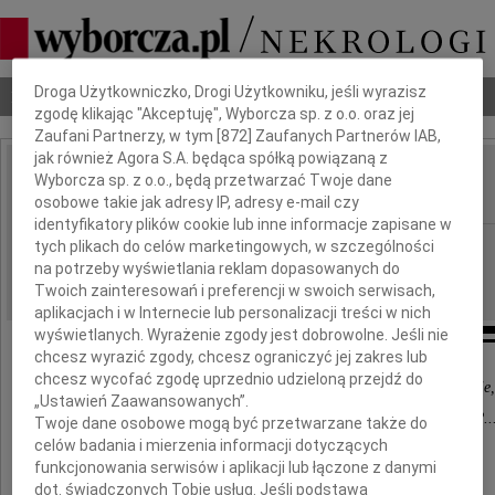
Dbamy o Twoją prywatność
Droga Użytkowniczko, Drogi Użytkowniku, jeśli wyrazisz
Nekrologi
Odeszli
Poradnik pogrzebowy
zgodę klikając "Akceptuję", Wyborcza sp. z o.o. oraz jej
Zaufani Partnerzy, w tym [
872
] Zaufanych Partnerów IAB,
jak również Agora S.A. będąca spółką powiązaną z
Anna Dragan
Wyborcza sp. z o.o., będą przetwarzać Twoje dane
IMIĘ I NAZWISKO:
osobowe takie jak adresy IP, adresy e-mail czy
identyfikatory plików cookie lub inne informacje zapisane w
Poznań
tych plikach do celów marketingowych, w szczególności
REGION:
na potrzeby wyświetlania reklam dopasowanych do
29.12.2009
DATA EMISJI:
Twoich zainteresowań i preferencji w swoich serwisach,
aplikacjach i w Internecie lub personalizacji treści w nich
wyświetlanych. Wyrażenie zgody jest dobrowolne. Jeśli nie
chcesz wyrazić zgody, chcesz ograniczyć jej zakres lub
chcesz wycofać zgodę uprzednio udzieloną przejdź do
"...Co nam inszego czynić, jedno płakać smutnie,
„Ustawień Zaawansowanych”.
Powieszawszy po wierzbach niepotrzebne lutnie?..
Twoje dane osobowe mogą być przetwarzane także do
celów badania i mierzenia informacji dotyczących
Psalm 137
funkcjonowania serwisów i aplikacji lub łączone z danymi
dot. świadczonych Tobie usług. Jeśli podstawą