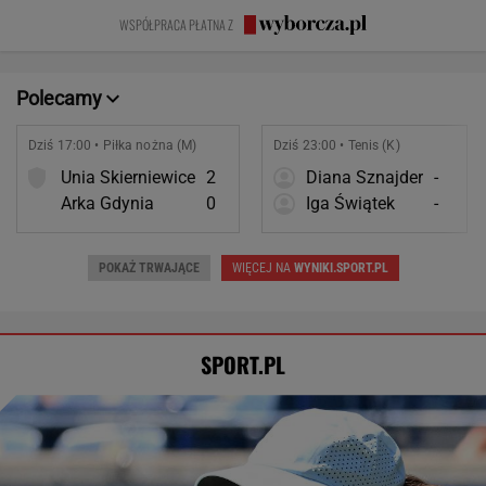
fajnym mężem i
Nie ćwiczy w
prawda o
WSPÓŁPRACA PŁATNA Z
ojcem
ogóle
współmałżonku
Polecamy
Dziś 17:00 • Piłka nożna (M)
Dziś 23:00 • Tenis (K)
Unia Skierniewice
2
Diana Sznajder
-
Arka Gdynia
0
Iga Świątek
-
POKAŻ TRWAJĄCE
WIĘCEJ NA
WYNIKI.SPORT.PL
SPORT.PL