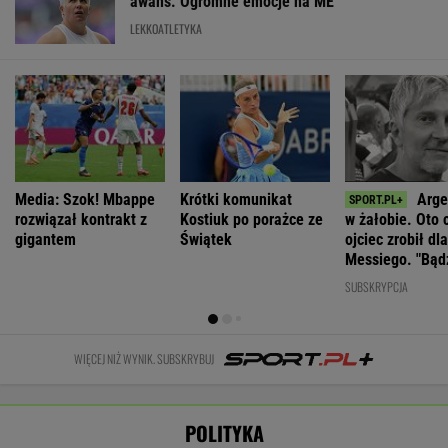
awans. Ogromne emocje na ME
LEKKOATLETYKA
Media: Szok! Mbappe
Krótki komunikat
Arge
rozwiązał kontrakt z
Kostiuk po porażce ze
w żałobie. Oto 
gigantem
Świątek
ojciec zrobił dla
Messiego. "Bądź
Leo"
SUBSKRYPCJA
WIĘCEJ NIŻ WYNIK. SUBSKRYBUJ
POLITYKA