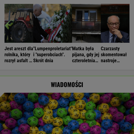
Jest areszt dla
"Lumpenproletariat"
Matka była
Czarzasty
rolnika, który
i "superobciach".
pijana, gdy jej
skomentował
rozrył asfalt w
Skrót dnia
czteroletnia
nastroje
Gliwicach
córka spadała
antyukraińskie
z balkonu
w Polsce
WIADOMOŚCI