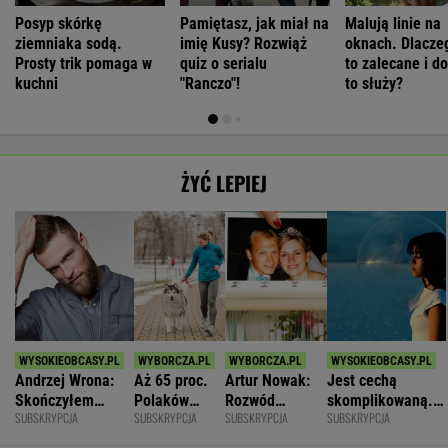
Posyp skórkę
Pamiętasz, jak miał na
Malują linie na
ziemniaka sodą.
imię Kusy? Rozwiąż
oknach. Dlaczeg
Prosty trik pomaga w
quiz o serialu
to zalecane i d
kuchni
"Ranczo"!
to służy?
ŻYĆ LEPIEJ
Andrzej Wrona:
Aż 65 proc.
Artur Nowak:
Jest cechą
Skończyłem
Polaków
Rozwód
skomplikowaną.
SUBSKRYPCJA
SUBSKRYPCJA
SUBSKRYPCJA
SUBSKRYPCJA
karierę, bo
odczuwa
odsłania dużo
Sprawia, że silniej
chciałem być
ruchowstręt.
więcej niż
przeżywamy stres