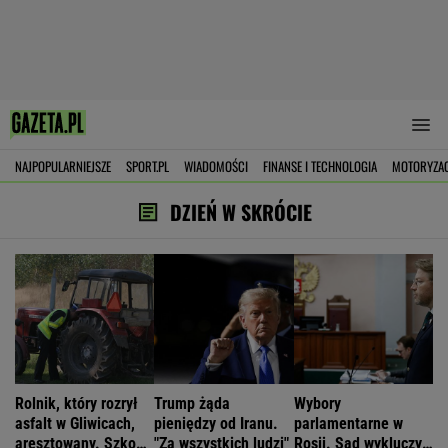
NAJPOPULARNIEJSZE
SPORT.PL
WIADOMOŚCI
FINANSE I TECHNOLOGIA
MOTORYZA
DZIEŃ W SKRÓCIE
Rolnik, który rozrył
Trump żąda
Wybory
asfalt w Gliwicach,
pieniędzy od Iranu.
parlamentarne w
aresztowany. Szkody
"Za wszystkich ludzi"
Rosji. Sąd wykluczył