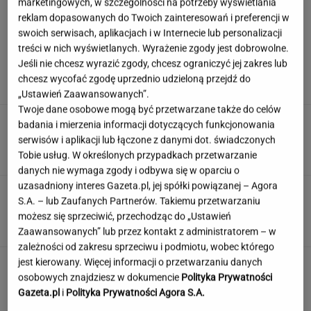
marketingowych, w szczególności na potrzeby wyświetlania
reklam dopasowanych do Twoich zainteresowań i preferencji w
swoich serwisach, aplikacjach i w Internecie lub personalizacji
treści w nich wyświetlanych. Wyrażenie zgody jest dobrowolne.
Czy Krupa popiera Trumpa? Wyjawiła prawdę o
relacji z Tarczyńskim
Jeśli nie chcesz wyrazić zgody, chcesz ograniczyć jej zakres lub
chcesz wycofać zgodę uprzednio udzieloną przejdź do
„Ustawień Zaawansowanych”.
Twoje dane osobowe mogą być przetwarzane także do celów
Quiz wiedzy, na którym wykłada się
badania i mierzenia informacji dotyczących funkcjonowania
większość. Mniej niż 10/12 to wstyd
serwisów i aplikacji lub łączone z danymi dot. świadczonych
Tobie usług. W określonych przypadkach przetwarzanie
danych nie wymaga zgody i odbywa się w oparciu o
uzasadniony interes Gazeta.pl, jej spółki powiązanej – Agora
Wisiał kilka dni "uwięziony" w bilboardzie
S.A. – lub Zaufanych Partnerów. Takiemu przetwarzaniu
metry nad ziemią. "Utknąłem tu"
możesz się sprzeciwić, przechodząc do „Ustawień
Zaawansowanych” lub przez kontakt z administratorem – w
zależności od zakresu sprzeciwu i podmiotu, wobec którego
jest kierowany. Więcej informacji o przetwarzaniu danych
Największa zmiana w quattro od lat. Nowe
Audi RS 5 rozdziela moment w zupełnie nowy
osobowych znajdziesz w dokumencie
Polityka Prywatności
sposób
Gazeta.pl
i
Polityka Prywatności Agora S.A.
MATERIAŁ PROMOCYJNY