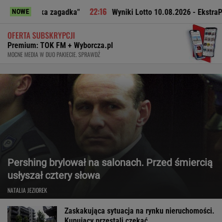
lka zagadka"
Wyniki Lotto 10.08.2026 - EkstraPensja, Ekstr
NOWE
OFERTA SUBSKRYPCJI
Premium: TOK FM + Wyborcza.pl
MOCNE MEDIA W DUO PAKIECIE. SPRAWDŹ
Pershing brylował na salonach. Przed śmiercią
usłyszał cztery słowa
NATALIA JEZIOREK
Zaskakująca sytuacja na rynku nieruchomości.
Kupujący przestali czekać