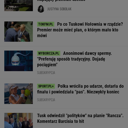
JUSTYNA SOBOLAK
Po co Tuskowi Hołownia w rządzie?
Premier może mieć plan, o którym mało kto
mówi
Anonimowi dawcy spermy.
"Preferuję sposób tradycyjny. Dojadę
pociągiem"
SUBSKRYPCJA
Polka wróciła po udarze, dotarła do
finału i powiedziała "pas". Niezwykły koniec
SUBSKRYPCJA
Tusk odwiedził "polityków" na planie "Rancza".
Komentarz Barcisia to hit