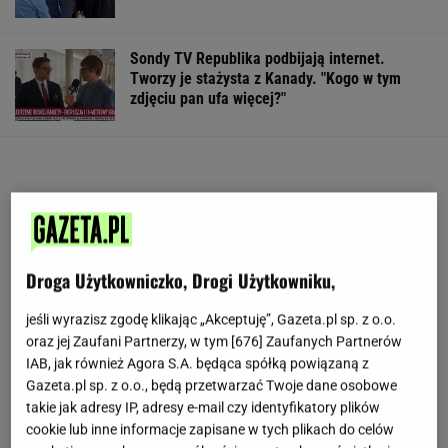
Sondy TV Republika podbijają internet.
Tworzy je stażysta z Kanady. "Kogo w tym
zdjęciu pan ufa więcej?"
Droga Użytkowniczko, Drogi Użytkowniku,
jeśli wyrazisz zgodę klikając „Akceptuję”, Gazeta.pl sp. z o.o.
oraz jej Zaufani Partnerzy, w tym [
676
] Zaufanych Partnerów
IAB, jak również Agora S.A. będąca spółką powiązaną z
Gazeta.pl sp. z o.o., będą przetwarzać Twoje dane osobowe
takie jak adresy IP, adresy e-mail czy identyfikatory plików
cookie lub inne informacje zapisane w tych plikach do celów