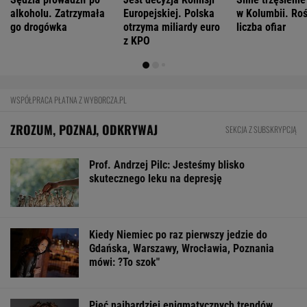
alkoholu. Zatrzymała
Europejskiej. Polska
w Kolumbii. Ro
go drogówka
otrzyma miliardy euro
liczba ofiar
z KPO
WSPÓŁPRACA PŁATNA Z WYBORCZA.PL
ZROZUM, POZNAJ, ODKRYWAJ
SEKCJA Z SUBSKRYPCJĄ
Prof. Andrzej Pilc: Jesteśmy blisko
skutecznego leku na depresję
Kiedy Niemiec po raz pierwszy jedzie do
Gdańska, Warszawy, Wrocławia, Poznania
mówi: ?To szok"
Pięć najbardziej enigmatycznych trendów