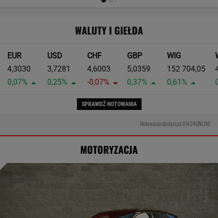
WALUTY I GIEŁDA
EUR
USD
CHF
GBP
WIG
4,3030
3,7281
4,6003
5,0359
152 704,05
0,07%
0,25%
-0,07%
0,37%
0,61%
SPRAWDŹ NOTOWANIA
Notowania dostarcza VIA24ONLINE
MOTORYZACJA