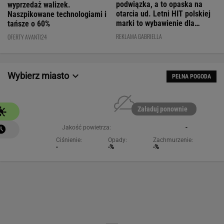
podwiązka, a to opaska na
wyprzedaż walizek.
otarcia ud. Letni HIT polskiej
Naszpikowane technologiami i
marki to wybawienie dla
tańsze o 60%
kobiet!
REKLAMA GABRIELLA
OFERTY AVANTI24
Wybierz miasto
PEŁNA POGODA
Załaduj ponownie
Jakość powietrza:
-
Ciśnienie:
Opady:
Zachmurzenie:
-
-%
-%