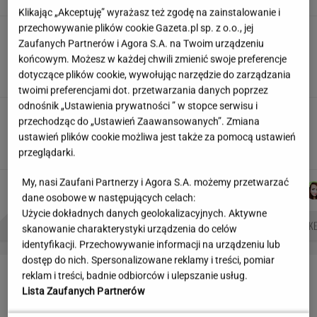
Klikając „Akceptuję” wyrażasz też zgodę na zainstalowanie i
przechowywanie plików cookie Gazeta.pl sp. z o.o., jej
"Wiem, kto ma jakie lęki,
Zaufanych Partnerów i Agora S.A. na Twoim urządzeniu
halucynacje, znam PESEL-e". Tajemnice
końcowym. Możesz w każdej chwili zmienić swoje preferencje
pacjentów słyszy cała stołówka
dotyczące plików cookie, wywołując narzędzie do zarządzania
SUBSKRYPCJA
twoimi preferencjami dot. przetwarzania danych poprzez
odnośnik „Ustawienia prywatności ” w stopce serwisu i
Tyle dni powinien trwać urlop, żebyśmy mogli
przechodząc do „Ustawień Zaawansowanych”. Zmiana
odpocząć. Psycholożka wskazuje liczbę
ustawień plików cookie możliwa jest także za pomocą ustawień
przeglądarki.
My, nasi Zaufani Partnerzy i Agora S.A. możemy przetwarzać
KACPER
DANIEL
JAKUB
ŁUKASZ
Autorzy:
KOLIBABSKI
MAIKOWSKI
BALCERSKI
JACHIMIAK
dane osobowe w następujących celach:
Użycie dokładnych danych geolokalizacyjnych. Aktywne
NAJWIĘKSZA JASKINIA ŚWIATA
BIAŁE LINIE NA SWOICH OKNACH
ATAK HAKE
skanowanie charakterystyki urządzenia do celów
identyfikacji. Przechowywanie informacji na urządzeniu lub
dostęp do nich. Spersonalizowane reklamy i treści, pomiar
LETNIE OKAZJE
reklam i treści, badnie odbiorców i ulepszanie usług.
Lista Zaufanych Partnerów