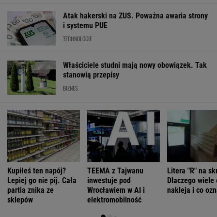
Atak hakerski na ZUS. Poważna awaria strony
i systemu PUE
TECHNOLOGIE
Właściciele studni mają nowy obowiązek. Tak
stanowią przepisy
BIZNES
Kupiłeś ten napój?
TEEMA z Tajwanu
Litera "R" na sk
Lepiej go nie pij. Cała
inwestuje pod
Dlaczego wiele 
partia znika ze
Wrocławiem w AI i
nakleja i co oz
sklepów
elektromobilność