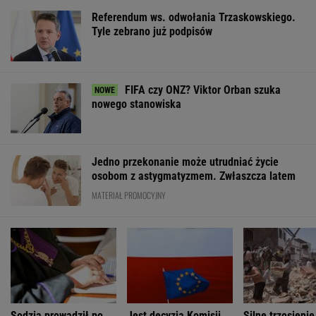
Referendum ws. odwołania Trzaskowskiego.
Tyle zebrano już podpisów
FIFA czy ONZ? Viktor Orban szuka
nowego stanowiska
Jedno przekonanie może utrudniać życie
osobom z astygmatyzmem. Zwłaszcza latem
MATERIAŁ PROMOCYJNY
Sędzia prowadził po
Jest decyzja Komisji
Silne trzęsienie