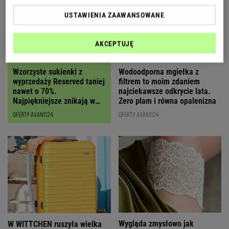
USTAWIENIA ZAAWANSOWANE
AKCEPTUJĘ
Wzorzyste sukienki z
Wodoodporna mgiełka z
wyprzedaży Reserved taniej
filtrem to moim zdaniem
nawet o 70%.
najciekawsze odkrycie lata.
Najpiękniejsze znikają w
Zero plam i równa opalenizna
mig
OFERTY AVANTI24
OFERTY AVANTI24
Wygląda zmysłowo jak
W WITTCHEN ruszyła wielka