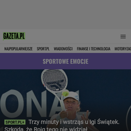
NAJPOPULARNIEJSZE
SPORT.PL
WIADOMOŚCI
FINANSE I TECHNOLOGIA
MOTORYZA
SPORTOWE EMOCJE
Trzy minuty i wstrząs u Igi Świątek.
Szkoda, że Roig tego nie widział