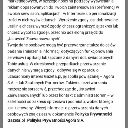
marketingowych, w szczególności na potrzeby wyświetlania
reklam dopasowanych do Twoich zainteresowań i preferencji w
swoich serwisach, aplikacjach i w Internecie lub personalizacji
Muzułmanin i narodowiec. Kim jest raper,
treści w nich wyświetlanych. Wyrażenie zgody jest dobrowolne.
który wystąpił przed Nawrockim?
Jeśli nie chcesz wyrazić zgody, chcesz ograniczyć jej zakres lub
chcesz wycofać zgodę uprzednio udzieloną przejdź do
„Ustawień Zaawansowanych”.
Twoje dane osobowe mogą być przetwarzane także do celów
Rekord padł w niewielkim stawie. Taki okaz
badania i mierzenia informacji dotyczących funkcjonowania
trafia się bardzo rzadko
serwisów i aplikacji lub łączone z danymi dot. świadczonych
Tobie usług. W określonych przypadkach przetwarzanie
danych nie wymaga zgody i odbywa się w oparciu o
uzasadniony interes Gazeta.pl, jej spółki powiązanej – Agora
S.A. – lub Zaufanych Partnerów. Takiemu przetwarzaniu
możesz się sprzeciwić, przechodząc do „Ustawień
Zaawansowanych” lub przez kontakt z administratorem – w
zależności od zakresu sprzeciwu i podmiotu, wobec którego
jest kierowany. Więcej informacji o przetwarzaniu danych
osobowych znajdziesz w dokumencie
Polityka Prywatności
Gazeta.pl
i
Polityka Prywatności Agora S.A.