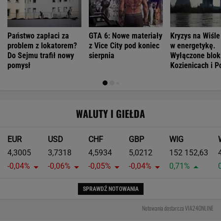
Państwo zapłaci za
GTA 6: Nowe materiały
Kryzys na Wiśle
problem z lokatorem?
z Vice City pod koniec
w energetykę.
Do Sejmu trafił nowy
sierpnia
Wyłączone blok
pomysł
Kozienicach i P
WALUTY I GIEŁDA
EUR
USD
CHF
GBP
WIG
4,3005
3,7318
4,5934
5,0212
152 152,63
-0,04%
-0,06%
-0,05%
-0,04%
0,71%
SPRAWDŹ NOTOWANIA
Notowania dostarcza VIA24ONLINE