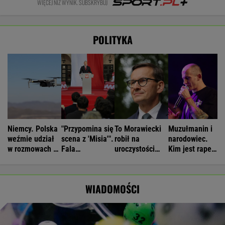
WIĘCEJ NIŻ WYNIK. SUBSKRYBUJ
POLITYKA
Niemcy. Polska
"Przypomina się
To Morawiecki
Muzułmanin i
weźmie udział
scena z 'Misia'".
robił na
narodowiec.
w rozmowach o
Fala
uroczystości
Kim jest raper,
zagrożeniach
komentarzy po
Nawrockiego.
który wystąpił
rocznicy
Jest nagranie.
przed
Nawrockiego
"Skandal"
Nawrockim?
WIADOMOŚCI