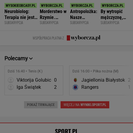
Neurobiolog:
Morderstwo w
Antropolożka:
By wytropić
Terapia nie jest
Rzymie.
Nasze
mężczyznę,
SUBSKRYPCJA
SUBSKRYPCJA
SUBSKRYPCJA
SUBSKRYPCJA
konieczna. Mózg
Dlaczego
społeczeństwo
nie musi
jest podatny na
synowie
nie lubi dzieci
nawet
zmianę
zniszczyli
wstawać z
WSPÓŁPRACA PŁATNA Z
swoje życia?
krzesła.
Polecamy
Dziś 16:40 • Tenis (K)
Dziś 16:00 • Piłka nożna (M)
Viktorija Golubic
0
Jagiellonia Białystok
2
Iga Świątek
2
Rangers
1
POKAŻ TRWAJĄCE
WIĘCEJ NA
WYNIKI.SPORT.PL
SPORT.PL