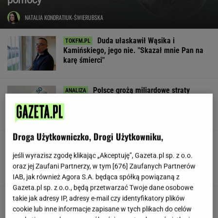
NATALIA KONDRATIUK-ŚWIERUBSKA
Duda ułaskawił Wąsika i
Kamińskiego, jego nie. "Skazał mnie Pan na
karę śmierci"
Polsce grożą miliardowe straty
rocznie. Są wyliczenia
LESZEK KOSTRZEWSKI
Droga Użytkowniczko, Drogi Użytkowniku,
Pracownicy branży IT śmieją się
przez łzy. Zwolnienia w łódzkiej siedzibie
jeśli wyrazisz zgodę klikając „Akceptuję”, Gazeta.pl sp. z o.o.
wielkiej firmy
oraz jej Zaufani Partnerzy, w tym [
676
] Zaufanych Partnerów
SUBSKRYPCJA
IAB, jak również Agora S.A. będąca spółką powiązaną z
Gazeta.pl sp. z o.o., będą przetwarzać Twoje dane osobowe
Urzędnicy pukają do domów. Chcą paragonów
takie jak adresy IP, adresy e-mail czy identyfikatory plików
cookie lub inne informacje zapisane w tych plikach do celów
MATERIAŁ PROMOCYJNY