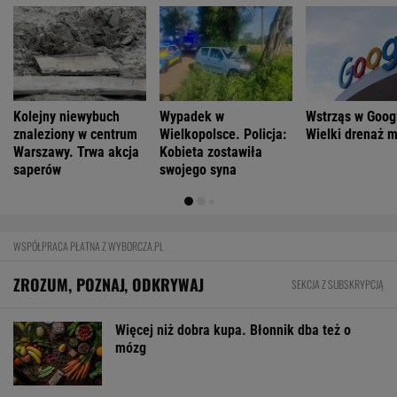
Kolejny niewybuch
Wypadek w
Wstrząs w Goog
znaleziony w centrum
Wielkopolsce. Policja:
Wielki drenaż 
Warszawy. Trwa akcja
Kobieta zostawiła
saperów
swojego syna
WSPÓŁPRACA PŁATNA Z WYBORCZA.PL
ZROZUM, POZNAJ, ODKRYWAJ
SEKCJA Z SUBSKRYPCJĄ
Więcej niż dobra kupa. Błonnik dba też o
mózg