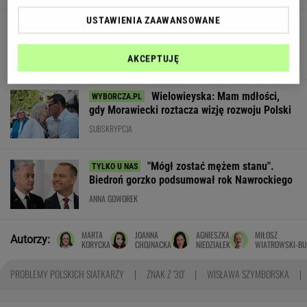
USTAWIENIA ZAAWANSOWANE
Skandynawski przepis na zdrowie? Sezonowe
produkty, prostota i smak bez kompromisów
MATERIAŁ PROMOCYJNY
AKCEPTUJĘ
Wielowieyska: Mam mdłości,
gdy Morawiecki roztacza wizję rozwoju Polski
SUBSKRYPCJA
"Mógł zostać mężem stanu".
Biedroń gorzko podsumował rok Nawrockiego
ANNA GOWOREK
MARTA
JOANNA
AGNIESZKA
MIŁOSZ
Autorzy:
KORYCKA
CHOJNACKA
NIEDZIAŁEK
WIATROWSKI-BU
PROBLEMY POLSKICH SIATKARZY
ZNAK Z '30'
WISŁAWA SZYMBORSKA