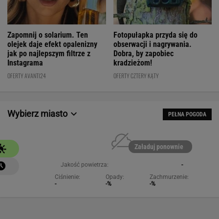
Fotopułapka przyda się do
Zapomnij o solarium. Ten
obserwacji i nagrywania.
olejek daje efekt opalenizny
Dobra, by zapobiec
jak po najlepszym filtrze z
kradzieżom!
Instagrama
OFERTY CZTERY KĄTY
OFERTY AVANTI24
Wybierz miasto
PEŁNA POGODA
Załaduj ponownie
Jakość powietrza:
-
Ciśnienie:
Opady:
Zachmurzenie:
-
-%
-%