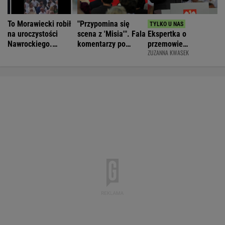
To Morawiecki robił
"Przypomina się
na uroczystości
scena z 'Misia'". Fala
Ekspertka o
Nawrockiego.
komentarzy po
przemowie
ZUZANNA KWASEK
Posłanka PiS:
rocznicy
Nawrockiego.
Skandal
Nawrockiego
"Błyskotliwie nie
jest"