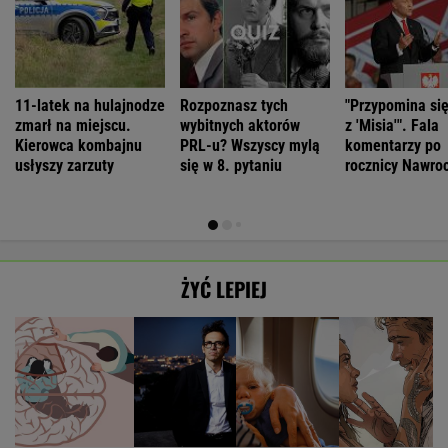
11-latek na hulajnodze
Rozpoznasz tych
"Przypomina si
zmarł na miejscu.
wybitnych aktorów
z 'Misia'". Fala
Kierowca kombajnu
PRL-u? Wszyscy mylą
komentarzy po
usłyszy zarzuty
się w 8. pytaniu
rocznicy Nawro
ŻYĆ LEPIEJ