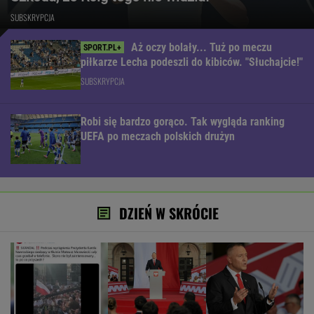
SUBSKRYPCJA
Aż oczy bolały... Tuż po meczu
piłkarze Lecha podeszli do kibiców. "Słuchajcie!"
SUBSKRYPCJA
Robi się bardzo gorąco. Tak wygląda ranking
UEFA po meczach polskich drużyn
DZIEŃ W SKRÓCIE