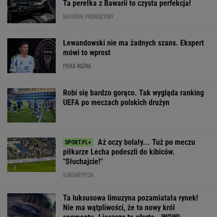
Ta perełka z Bawarii to czysta perfekcja!
MATERIAŁ PROMOCYJNY
Lewandowski nie ma żadnych szans. Ekspert
mówi to wprost
PIŁKA NOŻNA
Robi się bardzo gorąco. Tak wygląda ranking
UEFA po meczach polskich drużyn
Aż oczy bolały... Tuż po meczu
piłkarze Lecha podeszli do kibiców.
"Słuchajcie!"
SUBSKRYPCJA
Ta luksusowa limuzyna pozamiatała rynek!
Nie ma wątpliwości, że to nowy król