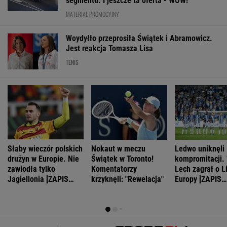
segmentu. I jeszcze ta oferta - WOW!
MATERIAŁ PROMOCYJNY
Woydyłło przeprosiła Świątek i Abramowicz.
Jest reakcja Tomasza Lisa
TENIS
Słaby wieczór polskich
Nokaut w meczu
Ledwo uniknęli
drużyn w Europie. Nie
Świątek w Toronto!
kompromitacji.
zawiodła tylko
Komentatorzy
Lech zagrał o L
Jagiellonia [ZAPIS
krzyknęli: "Rewelacja"
Europy [ZAPIS
RELACJI]
RELACJI]