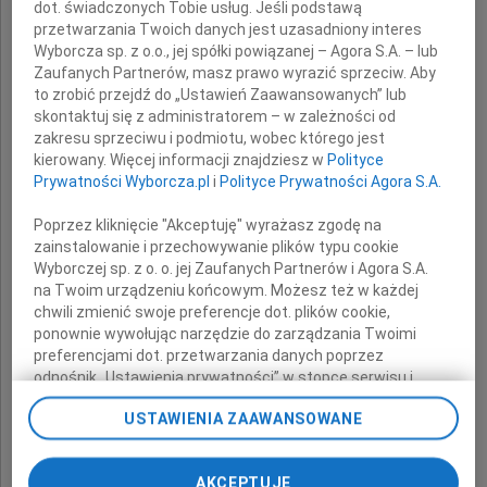
dot. świadczonych Tobie usług. Jeśli podstawą
z powodu śmierci
przetwarzania Twoich danych jest uzasadniony interes
Wyborcza sp. z o.o., jej spółki powiązanej – Agora S.A. – lub
Mamy
Zaufanych Partnerów, masz prawo wyrazić sprzeciw. Aby
to zrobić przejdź do „Ustawień Zaawansowanych” lub
skontaktuj się z administratorem – w zależności od
zakresu sprzeciwu i podmiotu, wobec którego jest
składają
kierowany. Więcej informacji znajdziesz w
Polityce
Prywatności Wyborcza.pl
i
Polityce Prywatności Agora S.A.
rodzice i uczniowie z klasy IA
Poprzez kliknięcie "Akceptuję" wyrażasz zgodę na
zainstalowanie i przechowywanie plików typu cookie
Wyborczej sp. z o. o. jej Zaufanych Partnerów i Agora S.A.
na Twoim urządzeniu końcowym. Możesz też w każdej
chwili zmienić swoje preferencje dot. plików cookie,
ponownie wywołując narzędzie do zarządzania Twoimi
preferencjami dot. przetwarzania danych poprzez
odnośnik „Ustawienia prywatności” w stopce serwisu i
przechodząc do sekcji „Ustawienia zaawansowane”.
USTAWIENIA ZAAWANSOWANE
Zmiana ustawień plików cookie możliwa jest także za
pomocą ustawień przeglądarki.
AKCEPTUJĘ
My, nasi Zaufani Partnerzy i Agora S.A. możemy