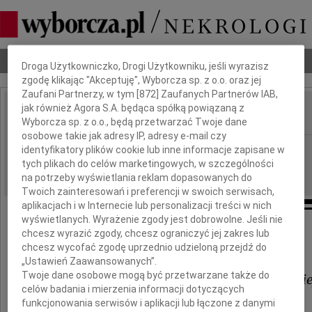
Dbamy o Twoją prywatność
Nekrologi
Odeszli
Poradnik pogrzebowy
Droga Użytkowniczko, Drogi Użytkowniku, jeśli wyrazisz
zgodę klikając "Akceptuję", Wyborcza sp. z o.o. oraz jej
Zaufani Partnerzy, w tym [
872
] Zaufanych Partnerów IAB,
jak również Agora S.A. będąca spółką powiązaną z
Wyborcza sp. z o.o., będą przetwarzać Twoje dane
IMIĘ I NAZWISKO:
osobowe takie jak adresy IP, adresy e-mail czy
Gdańsk
identyfikatory plików cookie lub inne informacje zapisane w
REGION:
tych plikach do celów marketingowych, w szczególności
06.06.2012
DATA EMISJI:
na potrzeby wyświetlania reklam dopasowanych do
Twoich zainteresowań i preferencji w swoich serwisach,
aplikacjach i w Internecie lub personalizacji treści w nich
wyświetlanych. Wyrażenie zgody jest dobrowolne. Jeśli nie
chcesz wyrazić zgody, chcesz ograniczyć jej zakres lub
Najserdeczniejsze wyrazy współczucia
chcesz wycofać zgodę uprzednio udzieloną przejdź do
„Ustawień Zaawansowanych”.
Twoje dane osobowe mogą być przetwarzane także do
Pani Iwonie Kasprzyk-Skawskie
celów badania i mierzenia informacji dotyczących
funkcjonowania serwisów i aplikacji lub łączone z danymi