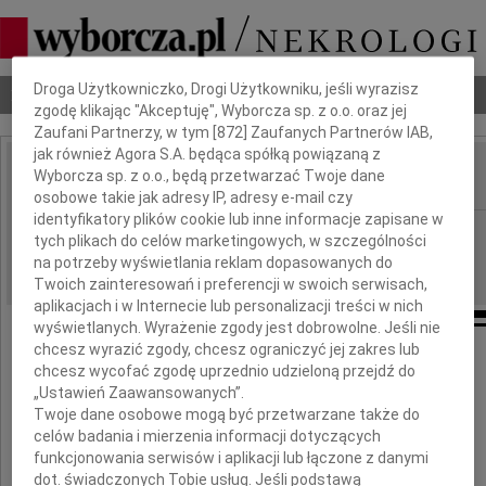
Dbamy o Twoją prywatność
Droga Użytkowniczko, Drogi Użytkowniku, jeśli wyrazisz
Nekrologi
Odeszli
Poradnik pogrzebowy
zgodę klikając "Akceptuję", Wyborcza sp. z o.o. oraz jej
Zaufani Partnerzy, w tym [
872
] Zaufanych Partnerów IAB,
jak również Agora S.A. będąca spółką powiązaną z
Wyborcza sp. z o.o., będą przetwarzać Twoje dane
IMIĘ I NAZWISKO:
osobowe takie jak adresy IP, adresy e-mail czy
identyfikatory plików cookie lub inne informacje zapisane w
Gdańsk
REGION:
tych plikach do celów marketingowych, w szczególności
06.06.2012
na potrzeby wyświetlania reklam dopasowanych do
DATA EMISJI:
Twoich zainteresowań i preferencji w swoich serwisach,
aplikacjach i w Internecie lub personalizacji treści w nich
wyświetlanych. Wyrażenie zgody jest dobrowolne. Jeśli nie
chcesz wyrazić zgody, chcesz ograniczyć jej zakres lub
Naszej Koleżance
chcesz wycofać zgodę uprzednio udzieloną przejdź do
„Ustawień Zaawansowanych”.
Twoje dane osobowe mogą być przetwarzane także do
celów badania i mierzenia informacji dotyczących
Agacie Staszkiewicz
funkcjonowania serwisów i aplikacji lub łączone z danymi
dot. świadczonych Tobie usług. Jeśli podstawą