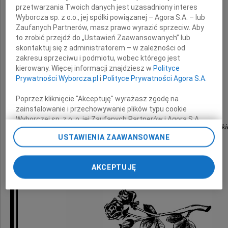
przetwarzania Twoich danych jest uzasadniony interes
Wyborcza sp. z o.o., jej spółki powiązanej – Agora S.A. – lub
składamy wyrazy głębokiego współczucia
Zaufanych Partnerów, masz prawo wyrazić sprzeciw. Aby
z powodu śmierci
to zrobić przejdź do „Ustawień Zaawansowanych” lub
skontaktuj się z administratorem – w zależności od
zakresu sprzeciwu i podmiotu, wobec którego jest
kierowany. Więcej informacji znajdziesz w
Polityce
Mamy
Prywatności Wyborcza.pl
i
Polityce Prywatności Agora S.A.
Poprzez kliknięcie "Akceptuję" wyrażasz zgodę na
zainstalowanie i przechowywanie plików typu cookie
przyjaciele, koleżanki i koledzy
Wyborczej sp. z o. o. jej Zaufanych Partnerów i Agora S.A.
z Urzędu Marszałkowskiego Województwa Pomorski
na Twoim urządzeniu końcowym. Możesz też w każdej
USTAWIENIA ZAAWANSOWANE
chwili zmienić swoje preferencje dot. plików cookie,
ponownie wywołując narzędzie do zarządzania Twoimi
preferencjami dot. przetwarzania danych poprzez
AKCEPTUJĘ
odnośnik „Ustawienia prywatności” w stopce serwisu i
przechodząc do sekcji „Ustawienia zaawansowane”.
Zmiana ustawień plików cookie możliwa jest także za
pomocą ustawień przeglądarki.
My, nasi Zaufani Partnerzy i Agora S.A. możemy