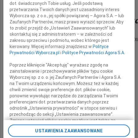
dot. świadczonych Tobie usług. Jeśli podstawą
przetwarzania Twoich danych jest uzasadniony interes
Wyborcza sp. z o.o., jej spółki powiązanej – Agora S.A. – lub
Zdzisława Szudrowicz
Zaufanych Partnerów, masz prawo wyrazić sprzeciw. Aby
to zrobić przejdź do „Ustawień Zaawansowanych” lub
skontaktuj się z administratorem – w zależności od
Pomorskiego Kuratora Oświaty w latach 2007-201
zakresu sprzeciwu i podmiotu, wobec którego jest
kierowany. Więcej informacji znajdziesz w
Polityce
zasłużonego nauczyciela,
Prywatności Wyborcza.pl
i
Polityce Prywatności Agora S.A.
szlachetnego, prawego Człowieka,
Poprzez kliknięcie "Akceptuję" wyrażasz zgodę na
wspaniałego Kolegi.
zainstalowanie i przechowywanie plików typu cookie
Wyborczej sp. z o. o. jej Zaufanych Partnerów i Agora S.A.
Żonie Barbarze
na Twoim urządzeniu końcowym. Możesz też w każdej
chwili zmienić swoje preferencje dot. plików cookie,
ponownie wywołując narzędzie do zarządzania Twoimi
i wszystkim,
preferencjami dot. przetwarzania danych poprzez
odnośnik „Ustawienia prywatności” w stopce serwisu i
których ta śmierć dotknęła,
przechodząc do sekcji „Ustawienia zaawansowane”.
wyrazy głębokiego współczucia
Zmiana ustawień plików cookie możliwa jest także za
pomocą ustawień przeglądarki.
USTAWIENIA ZAAWANSOWANE