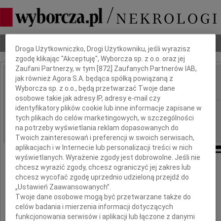
Dbamy o Twoją prywatność
Nekrologi
Odeszli
Poradnik pogrzebowy
Droga Użytkowniczko, Drogi Użytkowniku, jeśli wyrazisz
zgodę klikając "Akceptuję", Wyborcza sp. z o.o. oraz jej
Zaufani Partnerzy, w tym [
872
] Zaufanych Partnerów IAB,
jak również Agora S.A. będąca spółką powiązaną z
Zdzisław Szudrowicz
IMIĘ I NAZWISKO:
Wyborcza sp. z o.o., będą przetwarzać Twoje dane
osobowe takie jak adresy IP, adresy e-mail czy
identyfikatory plików cookie lub inne informacje zapisane w
Gdańsk
REGION:
tych plikach do celów marketingowych, w szczególności
05.06.2012
DATA EMISJI:
na potrzeby wyświetlania reklam dopasowanych do
Twoich zainteresowań i preferencji w swoich serwisach,
aplikacjach i w Internecie lub personalizacji treści w nich
wyświetlanych. Wyrażenie zgody jest dobrowolne. Jeśli nie
chcesz wyrazić zgody, chcesz ograniczyć jej zakres lub
Z głębokim żalem i smutkiem
chcesz wycofać zgodę uprzednio udzieloną przejdź do
przyjęliśmy wiadomość o śmierci
„Ustawień Zaawansowanych”.
Twoje dane osobowe mogą być przetwarzane także do
celów badania i mierzenia informacji dotyczących
funkcjonowania serwisów i aplikacji lub łączone z danymi