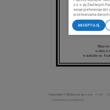
Wand
z o. o. jej Zaufanych 
swoje preferencje dot.
przetwarzania danych 
„Ustawienia zaawansow
Życzliwych Jej
AKCEPTUJĘ
My, nasi Zaufani Part
dokładnych danych geol
Przechowywanie informa
treści, badnie odbiorcó
Msza św.
w dniu 4 
w kościele oo. Fr
Copyright © Wyborcza sp. z o.o.
O nas
St
Ustawienia prywatności