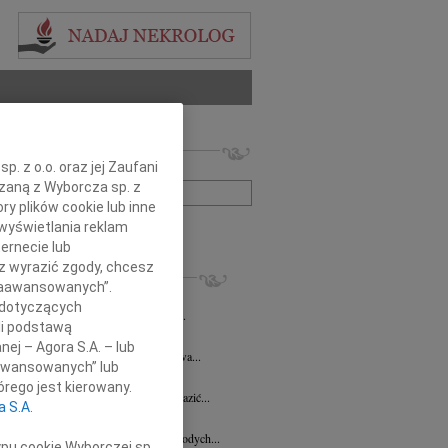
 nekrologów i wspomnień
. z o.o. oraz jej Zaufani
zwisko lub numer ogłoszenia:
ązaną z Wyborcza sp. z
ry plików cookie lub inne
wyświetlania reklam
+ szukanie zaawansowane
ernecie lub
sz wyrazić zgody, chcesz
KROLOGI
 Zaawansowanych”.
ław Moszczyński
14.08.2025
Płock
 dotyczących
u 12 sierpnia 2025 roku odszedł nasz...
li podstawą
3.2025
Płock
nej – Agora S.A. – lub
Dorocie Biernat pracownikowi Starostwa...
aawansowanych” lub
sz Szatkowski
18.03.2022
Płock
rego jest kierowany.
 wydają się niewystarczające Aby wyrazić...
a S.A.
Marek Grala
28.01.2022
Płock
dł Lech Marek Grala poeta, mentor młodych...
ypu cookie Wyborczej sp.