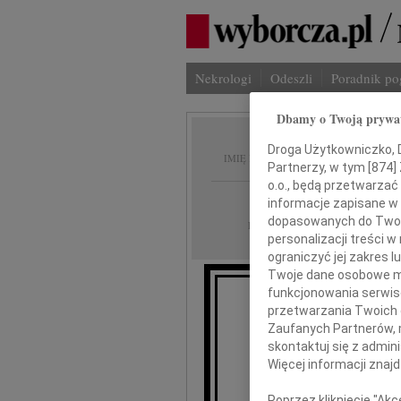
Nekrologi
Odeszli
Poradnik p
Dbamy o Twoją prywa
Wanda 
Droga Użytkowniczko, Dr
IMIĘ I NAZWISKO:
Partnerzy, w tym [
874
]
o.o., będą przetwarzać 
Płock
REGION:
informacje zapisane w
dopasowanych do Twoich
05.06.2012
DATA EMISJI:
personalizacji treści 
ograniczyć jej zakres
Twoje dane osobowe mo
funkcjonowania serwisó
3 czerwca 2012 r
przetwarzania Twoich da
Zaufanych Partnerów, 
skontaktuj się z admin
Więcej informacji znaj
Poprzez kliknięcie "Ak