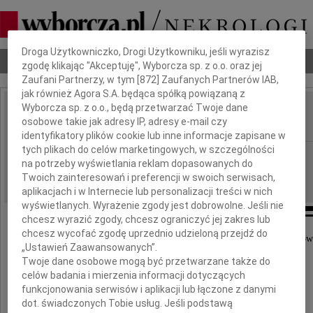
Dbamy o Twoją prywatność
Droga Użytkowniczko, Drogi Użytkowniku, jeśli wyrazisz
Nekrologi
Odeszli
Poradnik pogrzebowy
zgodę klikając "Akceptuję", Wyborcza sp. z o.o. oraz jej
Zaufani Partnerzy, w tym [
872
] Zaufanych Partnerów IAB,
jak również Agora S.A. będąca spółką powiązaną z
Wyborcza sp. z o.o., będą przetwarzać Twoje dane
Stefan Jurczak
osobowe takie jak adresy IP, adresy e-mail czy
IMIĘ I NAZWISKO:
identyfikatory plików cookie lub inne informacje zapisane w
tych plikach do celów marketingowych, w szczególności
Kraków
REGION:
na potrzeby wyświetlania reklam dopasowanych do
05.06.2012
DATA EMISJI:
Twoich zainteresowań i preferencji w swoich serwisach,
aplikacjach i w Internecie lub personalizacji treści w nich
wyświetlanych. Wyrażenie zgody jest dobrowolne. Jeśli nie
chcesz wyrazić zgody, chcesz ograniczyć jej zakres lub
chcesz wycofać zgodę uprzednio udzieloną przejdź do
Pogrążeni w żałobnej zadumie, z pochylonymi gło
„Ustawień Zaawansowanych”.
żegnamy
Twoje dane osobowe mogą być przetwarzane także do
celów badania i mierzenia informacji dotyczących
Stefana Jurczaka
funkcjonowania serwisów i aplikacji lub łączone z danymi
dot. świadczonych Tobie usług. Jeśli podstawą