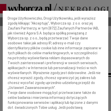
Dbamy o Twoją prywatność
Droga Użytkowniczko, Drogi Użytkowniku, jeśli wyrazisz
Nekrologi
Odeszli
Poradnik pogrzebowy
zgodę klikając "Akceptuję", Wyborcza sp. z o.o. oraz jej
Zaufani Partnerzy, w tym [
872
] Zaufanych Partnerów IAB,
jak również Agora S.A. będąca spółką powiązaną z
Wyborcza sp. z o.o., będą przetwarzać Twoje dane
Stefan Jurczak
osobowe takie jak adresy IP, adresy e-mail czy
IMIĘ I NAZWISKO:
identyfikatory plików cookie lub inne informacje zapisane w
tych plikach do celów marketingowych, w szczególności
Kraków
REGION:
na potrzeby wyświetlania reklam dopasowanych do
05.06.2012
DATA EMISJI:
Twoich zainteresowań i preferencji w swoich serwisach,
aplikacjach i w Internecie lub personalizacji treści w nich
wyświetlanych. Wyrażenie zgody jest dobrowolne. Jeśli nie
chcesz wyrazić zgody, chcesz ograniczyć jej zakres lub
chcesz wycofać zgodę uprzednio udzieloną przejdź do
Z wielkim żalem żegnamy
„Ustawień Zaawansowanych”.
Twoje dane osobowe mogą być przetwarzane także do
celów badania i mierzenia informacji dotyczących
funkcjonowania serwisów i aplikacji lub łączone z danymi
dot. świadczonych Tobie usług. Jeśli podstawą