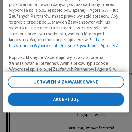
przetwarzania Twoich danych jest uzasadniony interes
Wyborcza sp. z o.o., jej spółki powiązanej – Agora S.A. – lub
Zaufanych Partnerów, masz prawo wyrazić sprzeciw. Aby
to zrobić przejdź do „Ustawień Zaawansowanych” lub
Barbara
skontaktuj się z administratorem – w zależności od
zakresu sprzeciwu i podmiotu, wobec którego jest
kierowany. Więcej informacji znajdziesz w
Polityce
Westfal
Prywatności Wyborcza.pl
i
Polityce Prywatności Agora S.A.
Poprzez kliknięcie "Akceptuję" wyrażasz zgodę na
najukochańsza Żona, Mama i Babcia
zainstalowanie i przechowywanie plików typu cookie
Wyborczej sp. z o. o. jej Zaufanych Partnerów i Agora S.A.
Msza święta żałobna przy Zmarłej odprawiona zostanie 
na Twoim urządzeniu końcowym. Możesz też w każdej
dnia 6 czerwca 2012 roku, o godzinie 12.00
chwili zmienić swoje preferencje dot. plików cookie,
USTAWIENIA ZAAWANSOWANE
w kaplicy na Cmentarzu Salwatorskim,
ponownie wywołując narzędzie do zarządzania Twoimi
po czym nastąpi odprowadzenie Zmarłej
preferencjami dot. przetwarzania danych poprzez
na miejsce wiecznego spoczynku.
odnośnik „Ustawienia prywatności” w stopce serwisu i
AKCEPTUJĘ
przechodząc do sekcji „Ustawienia zaawansowane”.
Zmiana ustawień plików cookie możliwa jest także za
Pogrążeni w żalu
pomocą ustawień przeglądarki.
mąż, syn, synowa i wnuczki
My, nasi Zaufani Partnerzy i Agora S.A. możemy