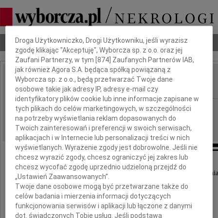
Dbamy o Twoją prywatność
Droga Użytkowniczko, Drogi Użytkowniku, jeśli wyrazisz
Nekrologi
Odeszli
Poradnik pogrzebowy
zgodę klikając "Akceptuję", Wyborcza sp. z o.o. oraz jej
Zaufani Partnerzy, w tym [
874
] Zaufanych Partnerów IAB,
jak również Agora S.A. będąca spółką powiązaną z
Barbara Westfal
Wyborcza sp. z o.o., będą przetwarzać Twoje dane
IMIĘ I NAZWISKO:
osobowe takie jak adresy IP, adresy e-mail czy
identyfikatory plików cookie lub inne informacje zapisane w
Kraków
tych plikach do celów marketingowych, w szczególności
REGION:
na potrzeby wyświetlania reklam dopasowanych do
05.06.2012
DATA EMISJI:
Twoich zainteresowań i preferencji w swoich serwisach,
aplikacjach i w Internecie lub personalizacji treści w nich
wyświetlanych. Wyrażenie zgody jest dobrowolne. Jeśli nie
chcesz wyrazić zgody, chcesz ograniczyć jej zakres lub
chcesz wycofać zgodę uprzednio udzieloną przejdź do
Z głębokim smutkiem i szczerym bólem zawiadami
„Ustawień Zaawansowanych”.
że dnia 1 czerwca 2012 roku,
Twoje dane osobowe mogą być przetwarzane także do
po wieloletniej chorobie, odeszła od nas
celów badania i mierzenia informacji dotyczących
funkcjonowania serwisów i aplikacji lub łączone z danymi
dot. świadczonych Tobie usług. Jeśli podstawą