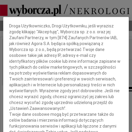
Dbamy o Twoją prywatność
Nekrologi
Odeszli
Poradnik pogrzebowy
Droga Użytkowniczko, Drogi Użytkowniku, jeśli wyrazisz
zgodę klikając "Akceptuję", Wyborcza sp. z o.o. oraz jej
Zaufani Partnerzy, w tym [
874
] Zaufanych Partnerów IAB,
jak również Agora S.A. będąca spółką powiązaną z
Waldemar Krajewski
Wyborcza sp. z o.o., będą przetwarzać Twoje dane
IMIĘ I NAZWISKO:
osobowe takie jak adresy IP, adresy e-mail czy
identyfikatory plików cookie lub inne informacje zapisane w
cała Polska
REGION:
tych plikach do celów marketingowych, w szczególności
na potrzeby wyświetlania reklam dopasowanych do
29.12.2009
DATA EMISJI:
Twoich zainteresowań i preferencji w swoich serwisach,
aplikacjach i w Internecie lub personalizacji treści w nich
wyświetlanych. Wyrażenie zgody jest dobrowolne. Jeśli nie
chcesz wyrazić zgody, chcesz ograniczyć jej zakres lub
chcesz wycofać zgodę uprzednio udzieloną przejdź do
Z głębokim żalem i smutkiem
„Ustawień Zaawansowanych”.
przyjęliśmy wiadomość o śmierci
Twoje dane osobowe mogą być przetwarzane także do
celów badania i mierzenia informacji dotyczących
funkcjonowania serwisów i aplikacji lub łączone z danymi
dot. świadczonych Tobie usług. Jeśli podstawą