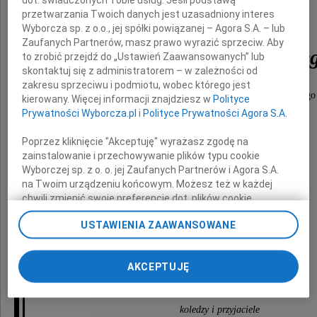
przetwarzania Twoich danych jest uzasadniony interes
Wyborcza sp. z o.o., jej spółki powiązanej – Agora S.A. – lub
Zaufanych Partnerów, masz prawo wyrazić sprzeciw. Aby
Waldemara Krajewskie
to zrobić przejdź do „Ustawień Zaawansowanych” lub
skontaktuj się z administratorem – w zależności od
zakresu sprzeciwu i podmiotu, wobec którego jest
zasłużonego działacza sportowego i społecznego
kierowany. Więcej informacji znajdziesz w
Polityce
Prywatności Wyborcza.pl
i
Polityce Prywatności Agora S.A.
Poprzez kliknięcie "Akceptuję" wyrażasz zgodę na
Rodzinie
zainstalowanie i przechowywanie plików typu cookie
Wyborczej sp. z o. o. jej Zaufanych Partnerów i Agora S.A.
i
na Twoim urządzeniu końcowym. Możesz też w każdej
Bliskim
chwili zmienić swoje preferencje dot. plików cookie,
ponownie wywołując narzędzie do zarządzania Twoimi
USTAWIENIA ZAAWANSOWANE
preferencjami dot. przetwarzania danych poprzez
odnośnik „Ustawienia prywatności” w stopce serwisu i
wyrazy szczerego współczucia
przechodząc do sekcji „Ustawienia zaawansowane”.
AKCEPTUJĘ
Zmiana ustawień plików cookie możliwa jest także za
składają
pomocą ustawień przeglądarki.
koledzy i przyjaciele
My, nasi Zaufani Partnerzy i Agora S.A. możemy