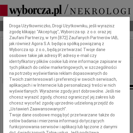
Dbamy o Twoją prywatność
Nekrologi
Odeszli
Poradnik pogrzebowy
Droga Użytkowniczko, Drogi Użytkowniku, jeśli wyrazisz
zgodę klikając "Akceptuję", Wyborcza sp. z o.o. oraz jej
Zaufani Partnerzy, w tym [
872
] Zaufanych Partnerów IAB,
jak również Agora S.A. będąca spółką powiązaną z
Wyborcza sp. z o.o., będą przetwarzać Twoje dane
IMIĘ I NAZWISKO:
osobowe takie jak adresy IP, adresy e-mail czy
identyfikatory plików cookie lub inne informacje zapisane w
Gdańsk
REGION:
tych plikach do celów marketingowych, w szczególności
02.06.2012
DATA EMISJI:
na potrzeby wyświetlania reklam dopasowanych do
Twoich zainteresowań i preferencji w swoich serwisach,
aplikacjach i w Internecie lub personalizacji treści w nich
wyświetlanych. Wyrażenie zgody jest dobrowolne. Jeśli nie
chcesz wyrazić zgody, chcesz ograniczyć jej zakres lub
chcesz wycofać zgodę uprzednio udzieloną przejdź do
Joasi Polejewskiej
„Ustawień Zaawansowanych”.
Twoje dane osobowe mogą być przetwarzane także do
celów badania i mierzenia informacji dotyczących
funkcjonowania serwisów i aplikacji lub łączone z danymi
wyrazy współczucia
dot. świadczonych Tobie usług. Jeśli podstawą