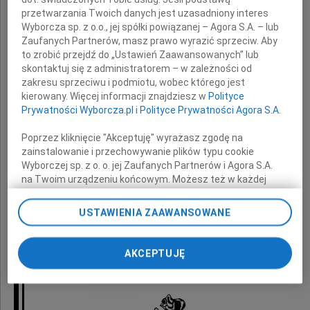
z powodu śmierci
przetwarzania Twoich danych jest uzasadniony interes
Wyborcza sp. z o.o., jej spółki powiązanej – Agora S.A. – lub
Zaufanych Partnerów, masz prawo wyrazić sprzeciw. Aby
to zrobić przejdź do „Ustawień Zaawansowanych” lub
Teścia
skontaktuj się z administratorem – w zależności od
zakresu sprzeciwu i podmiotu, wobec którego jest
kierowany. Więcej informacji znajdziesz w
Polityce
Prywatności Wyborcza.pl
i
Polityce Prywatności Agora S.A.
składają
Poprzez kliknięcie "Akceptuję" wyrażasz zgodę na
zainstalowanie i przechowywanie plików typu cookie
Wyborczej sp. z o. o. jej Zaufanych Partnerów i Agora S.A.
na Twoim urządzeniu końcowym. Możesz też w każdej
koleżanki i koledzy
chwili zmienić swoje preferencje dot. plików cookie,
z Katedry Technologii Leków i Biochemii
ponownie wywołując narzędzie do zarządzania Twoimi
USTAWIENIA ZAAWANSOWANE
preferencjami dot. przetwarzania danych poprzez
Politechniki Gdańskiej
odnośnik „Ustawienia prywatności” w stopce serwisu i
przechodząc do sekcji „Ustawienia zaawansowane”.
AKCEPTUJĘ
Zmiana ustawień plików cookie możliwa jest także za
pomocą ustawień przeglądarki.
My, nasi Zaufani Partnerzy i Agora S.A. możemy