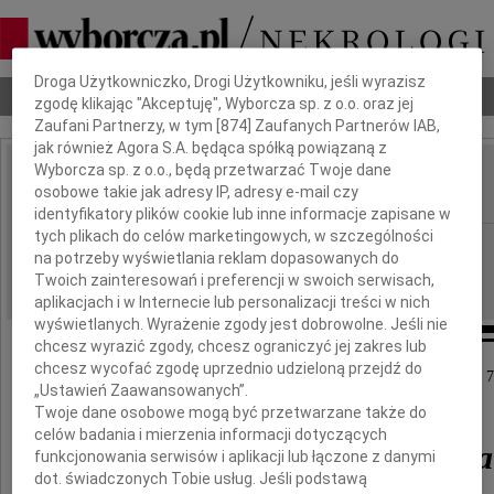
Dbamy o Twoją prywatność
Droga Użytkowniczko, Drogi Użytkowniku, jeśli wyrazisz
Nekrologi
Odeszli
Poradnik pogrzebowy
zgodę klikając "Akceptuję", Wyborcza sp. z o.o. oraz jej
Zaufani Partnerzy, w tym [
874
] Zaufanych Partnerów IAB,
jak również Agora S.A. będąca spółką powiązaną z
Wyborcza sp. z o.o., będą przetwarzać Twoje dane
Stefania Kochmańska
osobowe takie jak adresy IP, adresy e-mail czy
IMIĘ I NAZWISKO:
identyfikatory plików cookie lub inne informacje zapisane w
tych plikach do celów marketingowych, w szczególności
cała Polska, Kraków
REGION:
na potrzeby wyświetlania reklam dopasowanych do
01.06.2012
DATA EMISJI:
Twoich zainteresowań i preferencji w swoich serwisach,
aplikacjach i w Internecie lub personalizacji treści w nich
wyświetlanych. Wyrażenie zgody jest dobrowolne. Jeśli nie
chcesz wyrazić zgody, chcesz ograniczyć jej zakres lub
chcesz wycofać zgodę uprzednio udzieloną przejdź do
W dniu 19 maja 2012 roku odeszła od nas w wieku 7
„Ustawień Zaawansowanych”.
nasza nieodżałowana Przyjaciółka
Twoje dane osobowe mogą być przetwarzane także do
celów badania i mierzenia informacji dotyczących
Stefania Kochmańska
funkcjonowania serwisów i aplikacji lub łączone z danymi
dot. świadczonych Tobie usług. Jeśli podstawą