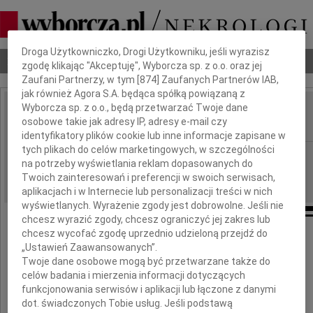
Dbamy o Twoją prywatność
Droga Użytkowniczko, Drogi Użytkowniku, jeśli wyrazisz
Nekrologi
Odeszli
Poradnik pogrzebowy
zgodę klikając "Akceptuję", Wyborcza sp. z o.o. oraz jej
Zaufani Partnerzy, w tym [
874
] Zaufanych Partnerów IAB,
jak również Agora S.A. będąca spółką powiązaną z
Wyborcza sp. z o.o., będą przetwarzać Twoje dane
Krzysztof Gajdowicz
osobowe takie jak adresy IP, adresy e-mail czy
IMIĘ I NAZWISKO:
identyfikatory plików cookie lub inne informacje zapisane w
tych plikach do celów marketingowych, w szczególności
Katowice
REGION:
na potrzeby wyświetlania reklam dopasowanych do
29.12.2009
DATA EMISJI:
Twoich zainteresowań i preferencji w swoich serwisach,
aplikacjach i w Internecie lub personalizacji treści w nich
wyświetlanych. Wyrażenie zgody jest dobrowolne. Jeśli nie
chcesz wyrazić zgody, chcesz ograniczyć jej zakres lub
chcesz wycofać zgodę uprzednio udzieloną przejdź do
Nie umiera ten kto trwa
„Ustawień Zaawansowanych”.
Twoje dane osobowe mogą być przetwarzane także do
w pamięci i sercach żywych"
celów badania i mierzenia informacji dotyczących
funkcjonowania serwisów i aplikacji lub łączone z danymi
dot. świadczonych Tobie usług. Jeśli podstawą
W dniu 25 grudnia 2009 roku odszedł