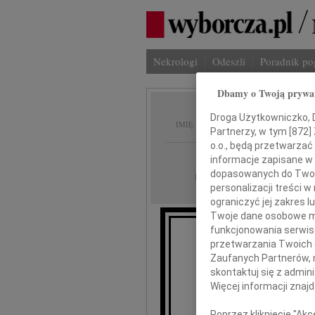
Nekrologi
Odeszli
Poradnik p
Dbamy o Twoją prywa
Maria 
Droga Użytkowniczko, Dr
IMIĘ I NAZWISKO:
Partnerzy, w tym [
872
]
o.o., będą przetwarzać 
Gdańsk
REGION:
informacje zapisane w
dopasowanych do Twoich
30.05.2012
DATA EMISJI:
personalizacji treści 
ograniczyć jej zakres
Twoje dane osobowe mo
funkcjonowania serwisó
przetwarzania Twoich da
Zaufanych Partnerów, 
skontaktuj się z admin
Więcej informacji znaj
Mar
Poprzez kliknięcie "Ak