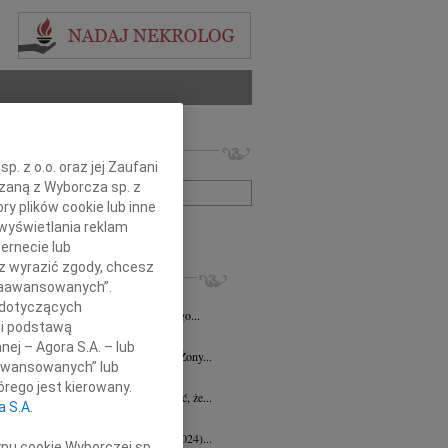
 nekrologów i wspomnień
. z o.o. oraz jej Zaufani
zwisko lub numer ogłoszenia:
ązaną z Wyborcza sp. z
ry plików cookie lub inne
wyświetlania reklam
+ szukanie zaawansowane
ernecie lub
sz wyrazić zgody, chcesz
KROLOGI
 Zaawansowanych”.
d Halka
wiek: 89
21.07.2026
Gdańsk
 dotyczących
lkim żalem i smutkiem żegnamy naszego...
li podstawą
ga Czajka
16.07.2026
Gdańsk
nej – Agora S.A. – lub
Andrzejowi Czajce z powodu śmierci Żony...
aawansowanych” lub
 Borowski
10.07.2026
Gdańsk
rego jest kierowany.
lkim smutkiem przyjęłyśmy wiadomość, że...
a S.A.
 Augustynowicz
03.07.2026
Gdańsk
 Augustynowicz z domu Hinz (1979-2024)...
ypu cookie Wyborczej sp.