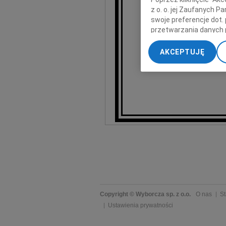
z o. o. jej Zaufanych 
swoje preferencje dot.
Dzielny, 
przetwarzania danych 
Odda
Zaws
„Ustawienia zaawansow
Marylko, b
AKCEPTUJĘ
Że
My, nasi Zaufani Part
dokładnych danych geol
Przechowywanie informa
treści, badnie odbiorcó
Copyright © Wyborcza sp. z o.o.
O nas
St
Ustawienia prywatności