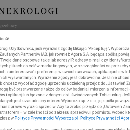
ogrzebowy
tność
Szukaj
Markiewicz
ogi Użytkowniku, jeśli wyrazisz zgodę klikając "Akceptuję", Wyborcza sp
Imię i na
 Zaufanych Partnerów IAB, jak również Agora S.A. będąca spółką powi
Twoje dane osobowe takie jak adresy IP, adresy e-mail czy identyfikato
 tych plikach do celów marketingowych, w szczególności na potrzeby 
 zainteresowań i preferencji w swoich serwisach, aplikacjach i w Int
w nich wyświetlanych. Wyrażenie zgody jest dobrowolne. Jeśli nie chce
INNE NE
 lub chcesz wycofać zgodę uprzednio udzieloną przejdź do „Ustawień
Witol
gą być przetwarzane także do celów badania i mierzenia informacji
Z wie
w i aplikacji lub łączone z danymi dot. świadczonych Tobie usług. Jeś
Jadwi
26 maja 2012 roku zmarła
nych jest uzasadniony interes Wyborcza sp. z o.o., jej spółki powiąza
Panu 
masz prawo wyrazić sprzeciw. Aby to zrobić przejdź do „Ustawień Z
Adam
istratorem – w zależności od zakresu sprzeciwu i podmiotu, wobec któ
lek. med.
Z wie
dziesz w
Polityce Prywatności Wyborcza.pl
i
Polityce Prywatności Agor
Alina
ia Markiewicz
Alina
ceptuję" wyrażasz zgodę na zainstalowanie i przechowywanie plików t