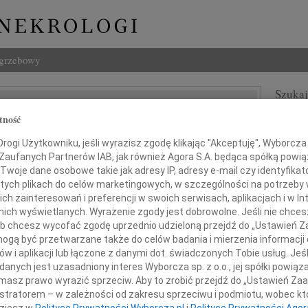
ogrzebowy
Szukaj
w Nowicki
Imię i na
tność
ogi Użytkowniku, jeśli wyrazisz zgodę klikając "Akceptuję", Wyborcza sp
, Łódź
 Zaufanych Partnerów IAB, jak również Agora S.A. będąca spółką powi
Twoje dane osobowe takie jak adresy IP, adresy e-mail czy identyfikato
 tych plikach do celów marketingowych, w szczególności na potrzeby 
INNE NE
 zainteresowań i preferencji w swoich serwisach, aplikacjach i w Int
Jerzy
w nich wyświetlanych. Wyrażenie zgody jest dobrowolne. Jeśli nie chce
W dni
 lub chcesz wycofać zgodę uprzednio udzieloną przejdź do „Ustawień
Kryst
ębokim żalem zawiadamiamy,
gą być przetwarzane także do celów badania i mierzenia informacji
Z żal
 2012 roku odszedł z naszego grona
w i aplikacji lub łączone z danymi dot. świadczonych Tobie usług. Jeś
Ewa W
nych jest uzasadniony interes Wyborcza sp. z o.o., jej spółki powiąza
W dni
masz prawo wyrazić sprzeciw. Aby to zrobić przejdź do „Ustawień Z
Małgo
istratorem – w zależności od zakresu sprzeciwu i podmiotu, wobec któ
esław Nowicki
Z wie
dziesz w
Polityce Prywatności Wyborcza.pl
i
Polityce Prywatności Agor