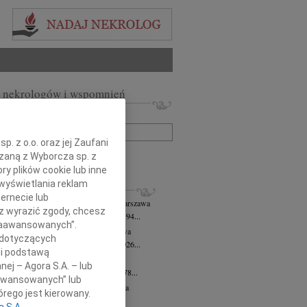
 nekrologów i wspomnień
zwisko lub numer ogłoszenia:
. z o.o. oraz jej Zaufani
+ szukanie zaawansowane
ązaną z Wyborcza sp. z
ry plików cookie lub inne
wyświetlania reklam
KROLOGI
ernecie lub
 Downarowicz
wiek: 94
07.08.2026
Warszawa
sz wyrazić zgody, chcesz
u 1 sierpnia 2026 roku zmarł w wieku 94...
 Zaawansowanych”.
yna Czerny-Latek
07.08.2026
Warszawa
 dotyczących
em zawiadamiamy, że dnia 3 sierpnia 2026...
li podstawą
olińska-Witort
07.08.2026
Warszawa
nej – Agora S.A. – lub
u 31 lipca 2026 roku zmarła w wieku 78...
aawansowanych” lub
rzata Kościelska
07.08.2026
Warszawa
rego jest kierowany.
lkim bólem zawiadamiamy, że 3...
a S.A.