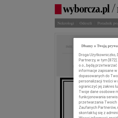
Nekrologi
Odeszli
Poradnik p
Wiesła
Dbamy o Twoją prywa
IMIĘ I NAZWISKO:
Droga Użytkowniczko, Dr
Gdańsk, Warszawa
REGION:
Partnerzy, w tym [
872
]
o.o., będą przetwarzać 
29.05.2012
DATA EMISJI:
informacje zapisane w
dopasowanych do Twoich
personalizacji treści 
ograniczyć jej zakres
Z gł
Twoje dane osobowe mo
że 24 maja
funkcjonowania serwisó
przetwarzania Twoich da
Zaufanych Partnerów, 
skontaktuj się z admin
Wi
Więcej informacji znaj