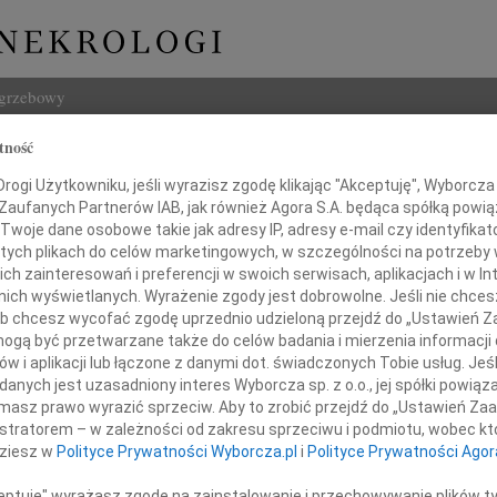
ogrzebowy
tność
Szukaj
ogi Użytkowniku, jeśli wyrazisz zgodę klikając "Akceptuję", Wyborcza sp
Imię i na
 Zaufanych Partnerów IAB, jak również Agora S.A. będąca spółką powi
Twoje dane osobowe takie jak adresy IP, adresy e-mail czy identyfikato
 tych plikach do celów marketingowych, w szczególności na potrzeby 
 zainteresowań i preferencji w swoich serwisach, aplikacjach i w Int
w nich wyświetlanych. Wyrażenie zgody jest dobrowolne. Jeśli nie chce
INNE NE
 lub chcesz wycofać zgodę uprzednio udzieloną przejdź do „Ustawień
Tadeu
gą być przetwarzane także do celów badania i mierzenia informacji
W dni
w i aplikacji lub łączone z danymi dot. świadczonych Tobie usług. Jeś
Henry
nych jest uzasadniony interes Wyborcza sp. z o.o., jej spółki powiąza
 Jerzemu Ruszkowskim
Z głę
masz prawo wyrazić sprzeciw. Aby to zrobić przejdź do „Ustawień Z
Henry
istratorem – w zależności od zakresu sprzeciwu i podmiotu, wobec któ
Z głę
dziesz w
Polityce Prywatności Wyborcza.pl
i
Polityce Prywatności Agor
05.0
czerego współczucia i słowa otuchy
Adw. 
ceptuję" wyrażasz zgodę na zainstalowanie i przechowywanie plików t
z powodu śmierci