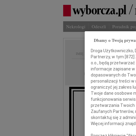
Nekrologi
Odeszli
Poradnik p
Dbamy o Twoją prywa
Droga Użytkowniczko, Dr
IMIĘ I NAZWISKO:
Partnerzy, w tym [
872
]
o.o., będą przetwarzać 
Poznań
REGION:
informacje zapisane w
16.05.2012
DATA EMISJI:
dopasowanych do Twoich
personalizacji treści 
ograniczyć jej zakres
Twoje dane osobowe mo
funkcjonowania serwisó
przetwarzania Twoich da
Ewie i
Zaufanych Partnerów, 
skontaktuj się z admin
Więcej informacji znaj
wyrazy sz
Poprzez kliknięcie "Ak