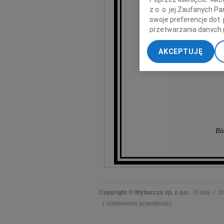
z o. o. jej Zaufanych 
swoje preferencje dot.
przetwarzania danych 
„Ustawienia zaawansow
AKCEPTUJĘ
Dan
My, nasi Zaufani Part
dokładnych danych geol
Przechowywanie informa
treści, badnie odbiorcó
Bi
Copyright © Wyborcza sp. z o.o.
O nas
St
Ustawienia prywatności