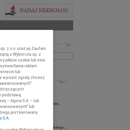
 nekrologów i wspomnień
. z o.o. oraz jej Zaufani
zwisko lub numer ogłoszenia:
ązaną z Wyborcza sp. z
ry plików cookie lub inne
wyświetlania reklam
+ szukanie zaawansowane
ernecie lub
sz wyrazić zgody, chcesz
KROLOGI
 Zaawansowanych”.
sz Kotłowski
06.08.2026
Poznań
 dotyczących
u 3 sierpnia 2026 roku zmarł prof. dr...
li podstawą
k Paplaczyk
06.08.2026
Poznań
nej – Agora S.A. – lub
bokim smutkiem i poruszeniem przyjęliśmy...
aawansowanych” lub
k Paplaczyk
06.08.2026
Poznań
rego jest kierowany.
bokim smutkiem i żalem przyjęliśmy...
a S.A.
8.2026
Poznań
Mariuszowi Paplaczykowi wyrazy głębokiego...
ypu cookie Wyborczej sp.