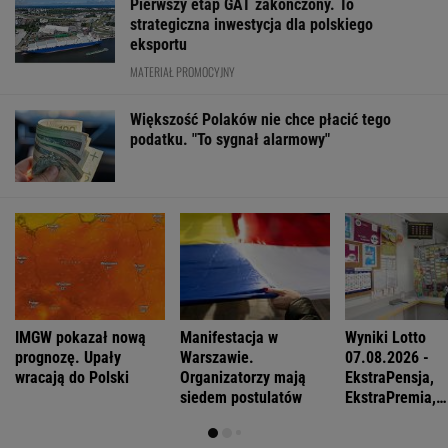
Pierwszy etap GAT zakończony. To
strategiczna inwestycja dla polskiego
eksportu
MATERIAŁ PROMOCYJNY
Większość Polaków nie chce płacić tego
podatku. "To sygnał alarmowy"
IMGW pokazał nową
Manifestacja w
Wyniki Lotto
prognozę. Upały
Warszawie.
07.08.2026 -
wracają do Polski
Organizatorzy mają
EkstraPensja,
siedem postulatów
EkstraPremia,
EuroJackpot, K
MiniLotto, Mult