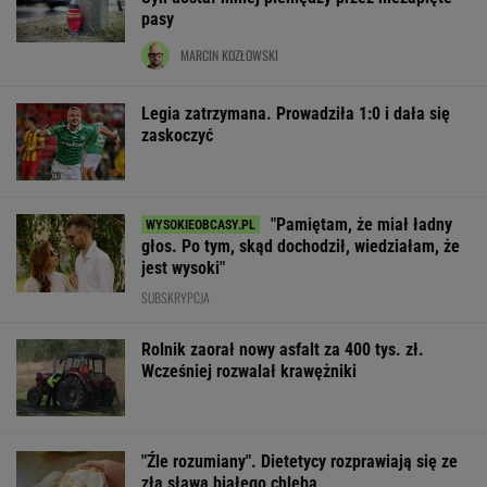
pasy
MARCIN KOZŁOWSKI
Legia zatrzymana. Prowadziła 1:0 i dała się
zaskoczyć
"Pamiętam, że miał ładny
głos. Po tym, skąd dochodził, wiedziałam, że
jest wysoki"
SUBSKRYPCJA
Rolnik zaorał nowy asfalt za 400 tys. zł.
Wcześniej rozwalał krawężniki
"Źle rozumiany". Dietetycy rozprawiają się ze
złą sławą białego chleba