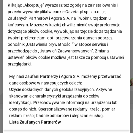
Klikając „Akceptuję” wyrażasz też zgodę na zainstalowanie i
przechowywanie plików cookie Gazeta.pl sp. z o.o., jej
Siedem lat gehenny. "Spłacamy
Zaufanych Partnerów i Agora S.A. na Twoim urządzeniu
kredyty za mieszkania, w których mieszkają
końcowym. Możesz w każdej chwili zmienić swoje preferencje
ludzie dewelopera"
dotyczące plików cookie, wywołując narzędzie do zarządzania
SUBSKRYPCJA
twoimi preferencjami dot. przetwarzania danych poprzez
odnośnik „Ustawienia prywatności ” w stopce serwisu i
Nowe zdjęcie Johna Goodmana trafiło do
przechodząc do „Ustawień Zaawansowanych”. Zmiana
sieci. Aktor schudł 90 kg
ustawień plików cookie możliwa jest także za pomocą ustawień
przeglądarki.
My, nasi Zaufani Partnerzy i Agora S.A. możemy przetwarzać
JAKUB
DOMINIK
AGNIESZKA
DANIEL
Autorzy:
dane osobowe w następujących celach:
BALCERSKI
SENKOWSKI
NIEDZIAŁEK
MAIKOWSKI
Użycie dokładnych danych geolokalizacyjnych. Aktywne
PROBLEMY POLSKICH SIATKARZY
ZNAK Z '30'
WISŁAWA SZYMBORSKA
skanowanie charakterystyki urządzenia do celów
identyfikacji. Przechowywanie informacji na urządzeniu lub
dostęp do nich. Spersonalizowane reklamy i treści, pomiar
LETNIE OKAZJE
reklam i treści, badnie odbiorców i ulepszanie usług.
Lista Zaufanych Partnerów