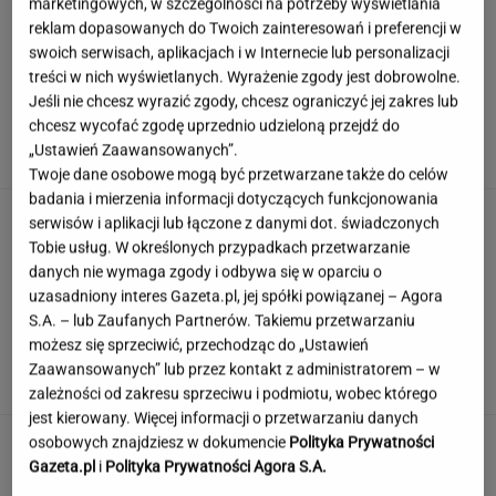
marketingowych, w szczególności na potrzeby wyświetlania
reklam dopasowanych do Twoich zainteresowań i preferencji w
swoich serwisach, aplikacjach i w Internecie lub personalizacji
treści w nich wyświetlanych. Wyrażenie zgody jest dobrowolne.
Hyży dosadnie odpowiedziała hejterom.
Jeśli nie chcesz wyrazić zgody, chcesz ograniczyć jej zakres lub
"Skończyła mi się cierpliwość"
chcesz wycofać zgodę uprzednio udzieloną przejdź do
„Ustawień Zaawansowanych”.
Twoje dane osobowe mogą być przetwarzane także do celów
badania i mierzenia informacji dotyczących funkcjonowania
Słowa, których używały nasze prababcie.
serwisów i aplikacji lub łączone z danymi dot. świadczonych
Udowodnij, że wiesz o co chodzi
Tobie usług. W określonych przypadkach przetwarzanie
danych nie wymaga zgody i odbywa się w oparciu o
uzasadniony interes Gazeta.pl, jej spółki powiązanej – Agora
S.A. – lub Zaufanych Partnerów. Takiemu przetwarzaniu
Wieniawa jako jurorka "TzG" to
możesz się sprzeciwić, przechodząc do „Ustawień
dobry pomysł? "Będzie musiała być uważna"
Zaawansowanych” lub przez kontakt z administratorem – w
zależności od zakresu sprzeciwu i podmiotu, wobec którego
jest kierowany. Więcej informacji o przetwarzaniu danych
To nie droga na skróty. Matka pokazuje, jak
osobowych znajdziesz w dokumencie
Polityka Prywatności
naprawdę wygląda edukacja domowa
Gazeta.pl
i
Polityka Prywatności Agora S.A.
MATERIAŁ PROMOCYJNY