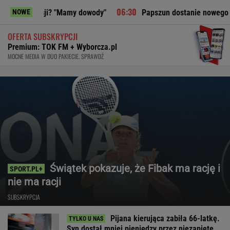
i? "Mamy dowody"
Papszun dostanie nowego napastnika. Oto
NOWE
OFERTA SUBSKRYPCJI
Premium: TOK FM + Wyborcza.pl
MOCNE MEDIA W DUO PAKIECIE. SPRAWDŹ
Świątek pokazuje, że Fibak ma rację i
nie ma racji
SUBSKRYPCJA
Pijana kierująca zabiła 66-latkę.
Syn dostał mniej pieniędzy przez niezapięte