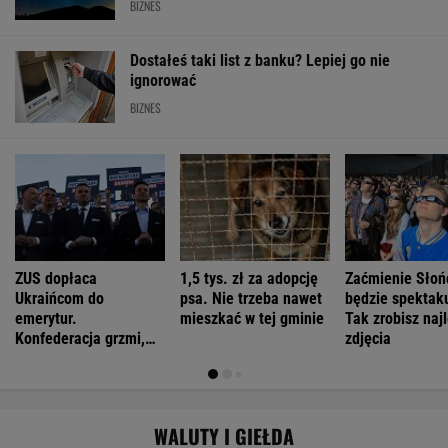
BIZNES
Dostałeś taki list z banku? Lepiej go nie
ignorować
BIZNES
ZUS dopłaca
1,5 tys. zł za adopcję
Zaćmienie Słoń
Ukraińcom do
psa. Nie trzeba nawet
będzie spektak
emerytur.
mieszkać w tej gminie
Tak zrobisz naj
Konfederacja grzmi,
zdjęcia
ale zapomina o ważnej
rzeczy
WALUTY I GIEŁDA