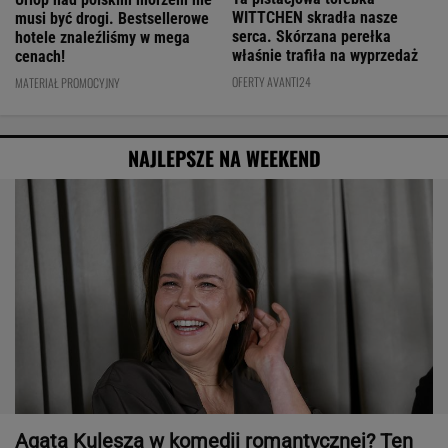
WITTCHEN skradła nasze
musi być drogi. Bestsellerowe
serca. Skórzana perełka
hotele znaleźliśmy w mega
właśnie trafiła na wyprzedaż
cenach!
OFERTY AVANTI24
MATERIAŁ PROMOCYJNY
NAJLEPSZE NA WEEKEND
Agata Kulesza w komedii romantycznej? Ten