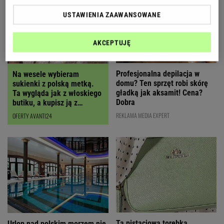
USTAWIENIA ZAAWANSOWANE
AKCEPTUJĘ
Profesjonalna depilacja w
Na wesele wybieram
domu? Ten sprzęt robi skórę
sukienki z polską metką.
gładką jak aksamit! Cena?
Ta wygląda jak z włoskiego
Dobra
butiku, a kupisz ją z
RABATEM
REKLAMA MEDIA EXPERT
OFERTY AVANTI24
Ta pistacjowa torebka
Urlop nad polskim morzem nie