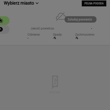
Wybierz miasto
PEŁNA POGODA
Załaduj ponownie
Jakość powietrza:
-
Ciśnienie:
Opady:
Zachmurzenie:
-
-%
-%