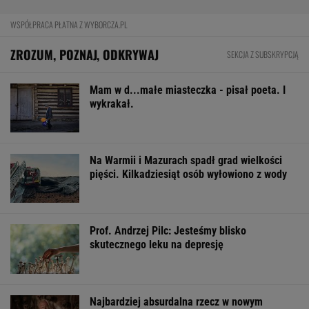
WSPÓŁPRACA PŁATNA Z WYBORCZA.PL
ZROZUM, POZNAJ, ODKRYWAJ
SEKCJA Z SUBSKRYPCJĄ
Mam w d...małe miasteczka - pisał poeta. I
wykrakał.
Na Warmii i Mazurach spadł grad wielkości
pięści. Kilkadziesiąt osób wyłowiono z wody
Prof. Andrzej Pilc: Jesteśmy blisko
skutecznego leku na depresję
Najbardziej absurdalna rzecz w nowym