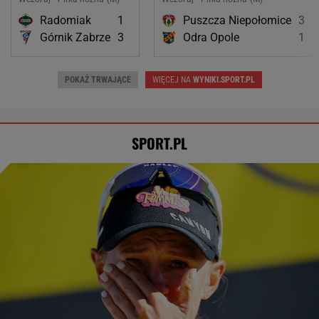
Radomiak
1
Puszcza Niepołomice
3
Górnik Zabrze
3
Odra Opole
1
POKAŻ TRWAJĄCE
WIĘCEJ NA
WYNIKI.SPORT.PL
SPORT.PL