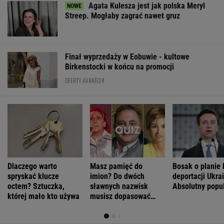
Agata Kulesza jest jak polska Meryl
Streep. Mogłaby zagrać nawet gruz
Finał wyprzedaży w Eobuwie - kultowe
Birkenstocki w końcu na promocji
OFERTY AVANTI24
Dlaczego warto
Masz pamięć do
Bosak o planie 
spryskać klucze
imion? Do dwóch
deportacji Ukra
octem? Sztuczka,
sławnych nazwisk
Absolutny popu
której mało kto używa
musisz dopasować
trzecie