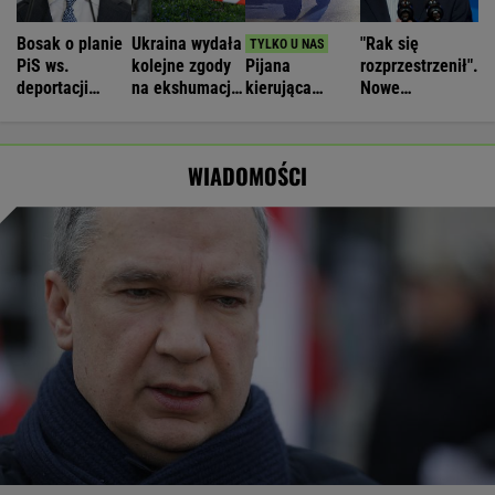
Bosak o planie
Ukraina wydała
"Rak się
PiS ws.
kolejne zgody
Pijana
rozprzestrzenił".
deportacji
na ekshumacje
kierująca
Nowe
Ukraińców:
polskich ofiar
zabiła 66-
informacje o
Absolutny
na Wołyniu
latkę.
stanie zdrowia
populizm
Ubezpieczyciel
Joe Bidena
WIADOMOŚCI
chciał wypłacić
mniej