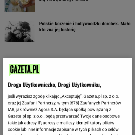
Polskie korzenie i hollywoodzki dorobek. Mało
kto zna jej historię
Droga Użytkowniczko, Drogi Użytkowniku,
jeśli wyrazisz zgodę klikając „Akceptuję”, Gazeta.pl sp. z o.o.
oraz jej Zaufani Partnerzy, w tym [
676
] Zaufanych Partnerów
IAB, jak również Agora S.A. będąca spółką powiązaną z
Gazeta.pl sp. z o.o., będą przetwarzać Twoje dane osobowe
takie jak adresy IP, adresy e-mail czy identyfikatory plików
cookie lub inne informacje zapisane w tych plikach do celów