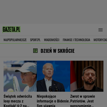
NAJPOPULARNIEJSZE
SPORT.PL
WIADOMOŚCI
FINANSE I TECHNOLOGIA
MOTORYZA
DZIEŃ W SKRÓCIE
Świątek odwróciła
Niepokojące
Zwrot w sprawie
losy meczu z
informacje o Bidenie.
Patriotów. Jest
Kostiuk! 6:2 na
Syn ujawnia
porozumienie