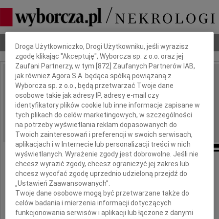
Dbamy o Twoją prywatność
Nekrologi
Odeszli
Poradnik pogrzebowy
Droga Użytkowniczko, Drogi Użytkowniku, jeśli wyrazisz
zgodę klikając "Akceptuję", Wyborcza sp. z o.o. oraz jej
Zaufani Partnerzy, w tym [
872
] Zaufanych Partnerów IAB,
jak również Agora S.A. będąca spółką powiązaną z
Maria Krajewska
Wyborcza sp. z o.o., będą przetwarzać Twoje dane
IMIĘ I NAZWISKO:
osobowe takie jak adresy IP, adresy e-mail czy
identyfikatory plików cookie lub inne informacje zapisane w
cała Polska
REGION:
tych plikach do celów marketingowych, w szczególności
22.12.2009
DATA EMISJI:
na potrzeby wyświetlania reklam dopasowanych do
Twoich zainteresowań i preferencji w swoich serwisach,
aplikacjach i w Internecie lub personalizacji treści w nich
wyświetlanych. Wyrażenie zgody jest dobrowolne. Jeśli nie
chcesz wyrazić zgody, chcesz ograniczyć jej zakres lub
chcesz wycofać zgodę uprzednio udzieloną przejdź do
Z głębokim żalem zawiadamiamy,
„Ustawień Zaawansowanych”.
że dnia 18 grudnia 2009 roku
Twoje dane osobowe mogą być przetwarzane także do
celów badania i mierzenia informacji dotyczących
zmarła we Wrocławiu w wieku 85 lat
funkcjonowania serwisów i aplikacji lub łączone z danymi