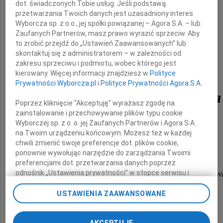
nasza ukochana Mama i Babcia
dot. świadczonych Tobie usług. Jeśli podstawą
przetwarzania Twoich danych jest uzasadniony interes
Wyborcza sp. z o.o., jej spółki powiązanej – Agora S.A. – lub
Zaufanych Partnerów, masz prawo wyrazić sprzeciw. Aby
to zrobić przejdź do „Ustawień Zaawansowanych” lub
skontaktuj się z administratorem – w zależności od
zakresu sprzeciwu i podmiotu, wobec którego jest
kierowany. Więcej informacji znajdziesz w
Polityce
Prywatności Wyborcza.pl
i
Polityce Prywatności Agora S.A.
inż. Maria Krajewska
Poprzez kliknięcie "Akceptuję" wyrażasz zgodę na
zainstalowanie i przechowywanie plików typu cookie
Wyborczej sp. z o. o. jej Zaufanych Partnerów i Agora S.A.
z domu Zarembianka
na Twoim urządzeniu końcowym. Możesz też w każdej
chwili zmienić swoje preferencje dot. plików cookie,
ponownie wywołując narzędzie do zarządzania Twoimi
preferencjami dot. przetwarzania danych poprzez
odnośnik „Ustawienia prywatności” w stopce serwisu i
Pogrzeb odbędzie się na Cmentarzu Osobowickim we W
przechodząc do sekcji „Ustawienia zaawansowane”.
dnia 22 grudnia 2009 roku o godzinie 14.10
Zmiana ustawień plików cookie możliwa jest także za
USTAWIENIA ZAAWANSOWANE
w kwaterze 136.
pomocą ustawień przeglądarki.
AKCEPTUJĘ
My, nasi Zaufani Partnerzy i Agora S.A. możemy