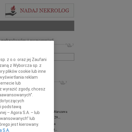
 nekrologów i wspomnień
zwisko lub numer ogłoszenia:
. z o.o. oraz jej Zaufani
ązaną z Wyborcza sp. z
+ szukanie zaawansowane
ry plików cookie lub inne
wyświetlania reklam
KROLOGI
ernecie lub
8.2026
Warszawa
sz wyrazić zgody, chcesz
anie Wydziału dr hab. Julii Kubisie,...
 Zaawansowanych”.
8.2026
Warszawa
 dotyczących
j kochanej i dzielnej Marylce Butruk...
li podstawą
 Tadeusz Duniec
wiek: 79
07.08.2026
Warszawa
nej – Agora S.A. – lub
lkim żalem przyjęliśmy wiadomość, że 29...
aawansowanych” lub
rzata Kościelska
07.08.2026
Warszawa
rego jest kierowany.
u 3 sierpnia 2026 roku zmarła Profesor...
a S.A.