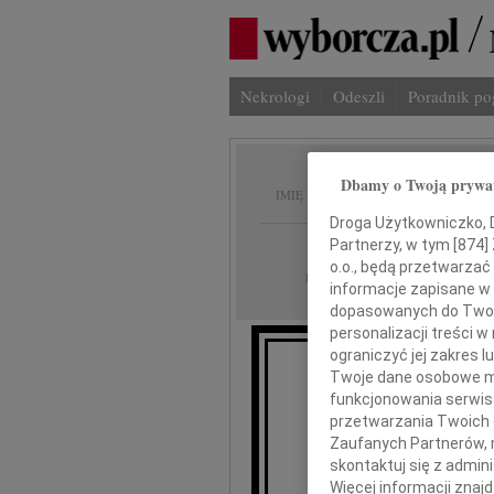
Nekrologi
Odeszli
Poradnik p
Andrze
Dbamy o Twoją prywa
IMIĘ I NAZWISKO:
Droga Użytkowniczko, Dr
Warszawa
Partnerzy, w tym [
874
]
REGION:
o.o., będą przetwarzać 
24.07.2009
DATA EMISJI:
informacje zapisane w
dopasowanych do Twoich
personalizacji treści 
ograniczyć jej zakres
Twoje dane osobowe mo
funkcjonowania serwisó
Z głębokim ż
przetwarzania Twoich da
Zaufanych Partnerów, 
skontaktuj się z admin
Więcej informacji znaj