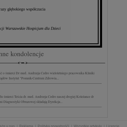
azy głębokiego współczucia
cji Warszawskie Hospicjum dla Dzieci
nne kondolencje
 o śmierci Dr med. Andrzeja Cedro wieloletniego pracownika Kliniki
arządów Instytut "Pomnik-Centrum Zdrowia...
 śmierci Teścia dr. med. Andrzeja Cedro naszej drogiej Koleżance dr
i Diagnostyki Obrazowej składają Dyrekcja...
aże u nas
Reklama
Polityka prywatnośći
Wszystkie artykuły
Licencje