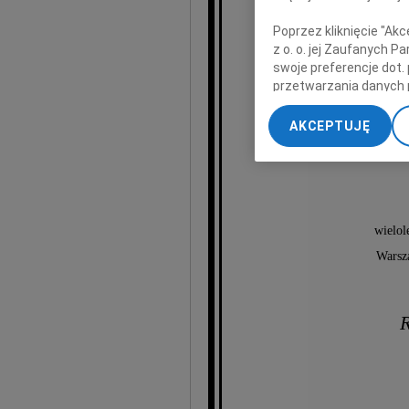
Poprzez kliknięcie "Ak
z o. o. jej Zaufanych 
swoje preferencje dot.
przetwarzania danych 
„Ustawienia zaawansow
AKCEPTUJĘ
A
My, nasi Zaufani Part
dokładnych danych geol
Przechowywanie informa
treści, badnie odbiorcó
wielol
Warsz
R