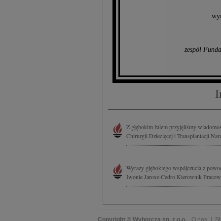
wyr
zespół Funda
I
Z głębokim żalem przyjęliśmy wiadomość
Chirurgii Dziecięcej i Transplantacji N
Wyrazy głębokiego współczucia z powodu
Iwonie Jarosz-Cedro Kierownik Pracown
Copyright © Wyborcza sp. z o.o.
O nas
St