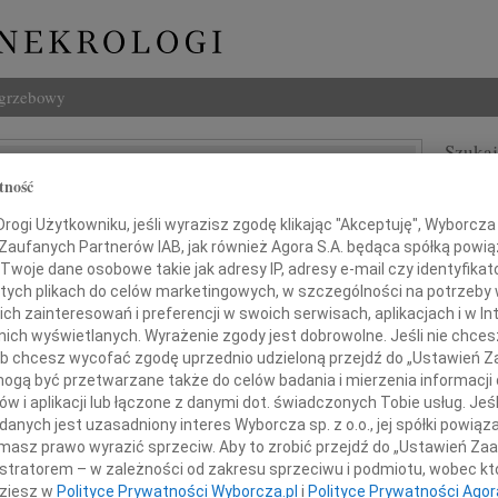
ogrzebowy
Szukaj
j Cedro
tność
Imię i na
ogi Użytkowniku, jeśli wyrazisz zgodę klikając "Akceptuję", Wyborcza sp
 Zaufanych Partnerów IAB, jak również Agora S.A. będąca spółką powi
Twoje dane osobowe takie jak adresy IP, adresy e-mail czy identyfikato
 tych plikach do celów marketingowych, w szczególności na potrzeby 
INNE NE
 zainteresowań i preferencji w swoich serwisach, aplikacjach i w Int
07.0
w nich wyświetlanych. Wyrażenie zgody jest dobrowolne. Jeśli nie chce
Dziek
 lub chcesz wycofać zgodę uprzednio udzieloną przejdź do „Ustawień
07.0
gą być przetwarzane także do celów badania i mierzenia informacji
Nasze
w i aplikacji lub łączone z danymi dot. świadczonych Tobie usług. Jeś
alem przyjęliśmy wiadomość o śmierci
Jacek
nych jest uzasadniony interes Wyborcza sp. z o.o., jej spółki powiąza
Z wie
masz prawo wyrazić sprzeciw. Aby to zrobić przejdź do „Ustawień Z
Małgo
istratorem – w zależności od zakresu sprzeciwu i podmiotu, wobec któ
W dni
dziesz w
Polityce Prywatności Wyborcza.pl
i
Polityce Prywatności Agor