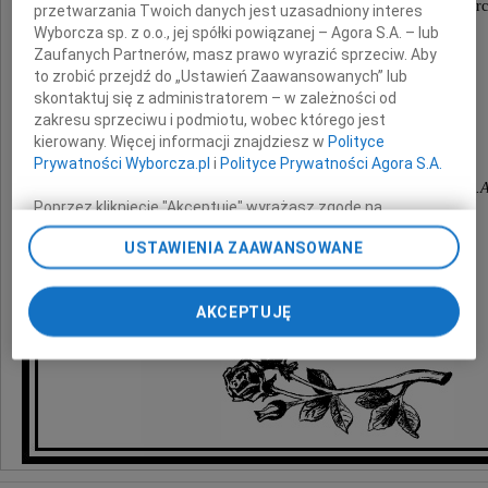
wyrazy głębokiego współczucia z powodu śmierc
przetwarzania Twoich danych jest uzasadniony interes
Wyborcza sp. z o.o., jej spółki powiązanej – Agora S.A. – lub
Zaufanych Partnerów, masz prawo wyrazić sprzeciw. Aby
Mamy
to zrobić przejdź do „Ustawień Zaawansowanych” lub
skontaktuj się z administratorem – w zależności od
zakresu sprzeciwu i podmiotu, wobec którego jest
składają
kierowany. Więcej informacji znajdziesz w
Polityce
Prywatności Wyborcza.pl
i
Polityce Prywatności Agora S.A.
Zarząd i pracownicy Imperial Tobacco Polska S.A
Poprzez kliknięcie "Akceptuję" wyrażasz zgodę na
zainstalowanie i przechowywanie plików typu cookie
USTAWIENIA ZAAWANSOWANE
Wyborczej sp. z o. o. jej Zaufanych Partnerów i Agora S.A.
na Twoim urządzeniu końcowym. Możesz też w każdej
chwili zmienić swoje preferencje dot. plików cookie,
AKCEPTUJĘ
ponownie wywołując narzędzie do zarządzania Twoimi
preferencjami dot. przetwarzania danych poprzez
odnośnik „Ustawienia prywatności” w stopce serwisu i
przechodząc do sekcji „Ustawienia zaawansowane”.
Zmiana ustawień plików cookie możliwa jest także za
pomocą ustawień przeglądarki.
My, nasi Zaufani Partnerzy i Agora S.A. możemy