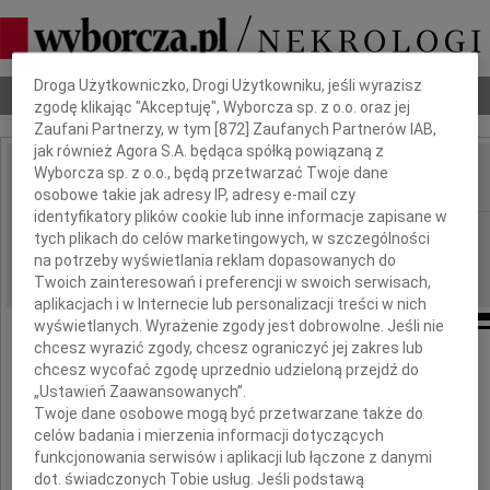
Dbamy o Twoją prywatność
Droga Użytkowniczko, Drogi Użytkowniku, jeśli wyrazisz
Nekrologi
Odeszli
Poradnik pogrzebowy
zgodę klikając "Akceptuję", Wyborcza sp. z o.o. oraz jej
Zaufani Partnerzy, w tym [
872
] Zaufanych Partnerów IAB,
jak również Agora S.A. będąca spółką powiązaną z
Wyborcza sp. z o.o., będą przetwarzać Twoje dane
IMIĘ I NAZWISKO:
osobowe takie jak adresy IP, adresy e-mail czy
identyfikatory plików cookie lub inne informacje zapisane w
Poznań
REGION:
tych plikach do celów marketingowych, w szczególności
na potrzeby wyświetlania reklam dopasowanych do
10.05.2012
DATA EMISJI:
Twoich zainteresowań i preferencji w swoich serwisach,
aplikacjach i w Internecie lub personalizacji treści w nich
wyświetlanych. Wyrażenie zgody jest dobrowolne. Jeśli nie
chcesz wyrazić zgody, chcesz ograniczyć jej zakres lub
Naszej Koleżance
chcesz wycofać zgodę uprzednio udzieloną przejdź do
„Ustawień Zaawansowanych”.
Annie Antkowiak
Twoje dane osobowe mogą być przetwarzane także do
celów badania i mierzenia informacji dotyczących
i Jej Rodzinie
funkcjonowania serwisów i aplikacji lub łączone z danymi
dot. świadczonych Tobie usług. Jeśli podstawą