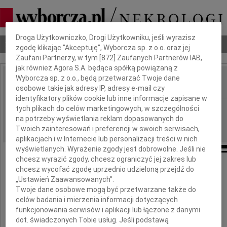
Dbamy o Twoją prywatność
Droga Użytkowniczko, Drogi Użytkowniku, jeśli wyrazisz
Nekrologi
Odeszli
Poradnik pogrzebowy
zgodę klikając "Akceptuję", Wyborcza sp. z o.o. oraz jej
Zaufani Partnerzy, w tym [
872
] Zaufanych Partnerów IAB,
jak również Agora S.A. będąca spółką powiązaną z
Wyborcza sp. z o.o., będą przetwarzać Twoje dane
osobowe takie jak adresy IP, adresy e-mail czy
IMIĘ I NAZWISKO:
identyfikatory plików cookie lub inne informacje zapisane w
Poznań
tych plikach do celów marketingowych, w szczególności
REGION:
na potrzeby wyświetlania reklam dopasowanych do
05.05.2012
DATA EMISJI:
Twoich zainteresowań i preferencji w swoich serwisach,
aplikacjach i w Internecie lub personalizacji treści w nich
wyświetlanych. Wyrażenie zgody jest dobrowolne. Jeśli nie
chcesz wyrazić zgody, chcesz ograniczyć jej zakres lub
chcesz wycofać zgodę uprzednio udzieloną przejdź do
Hani Klawińskiej
„Ustawień Zaawansowanych”.
Twoje dane osobowe mogą być przetwarzane także do
i Najbliższym
celów badania i mierzenia informacji dotyczących
funkcjonowania serwisów i aplikacji lub łączone z danymi
dot. świadczonych Tobie usług. Jeśli podstawą
wyrazy głębokiego współczucia po śmierci