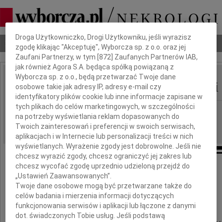
Dbamy o Twoją prywatność
Droga Użytkowniczko, Drogi Użytkowniku, jeśli wyrazisz
Nekrologi
Odeszli
Poradnik pogrzebowy
zgodę klikając "Akceptuję", Wyborcza sp. z o.o. oraz jej
Zaufani Partnerzy, w tym [
872
] Zaufanych Partnerów IAB,
jak również Agora S.A. będąca spółką powiązaną z
Wyborcza sp. z o.o., będą przetwarzać Twoje dane
Wojciech Marcinkowski
osobowe takie jak adresy IP, adresy e-mail czy
IMIĘ I NAZWISKO:
identyfikatory plików cookie lub inne informacje zapisane w
tych plikach do celów marketingowych, w szczególności
Bydgoszcz, Warszawa
REGION:
na potrzeby wyświetlania reklam dopasowanych do
04.05.2012
DATA EMISJI:
Twoich zainteresowań i preferencji w swoich serwisach,
aplikacjach i w Internecie lub personalizacji treści w nich
wyświetlanych. Wyrażenie zgody jest dobrowolne. Jeśli nie
chcesz wyrazić zgody, chcesz ograniczyć jej zakres lub
chcesz wycofać zgodę uprzednio udzieloną przejdź do
Jednego serca tak mało, tak mało.
„Ustawień Zaawansowanych”.
Twoje dane osobowe mogą być przetwarzane także do
Jednego serca trzeba mi na ziemi...
celów badania i mierzenia informacji dotyczących
A jednak żądam za wiele...
funkcjonowania serwisów i aplikacji lub łączone z danymi
dot. świadczonych Tobie usług. Jeśli podstawą