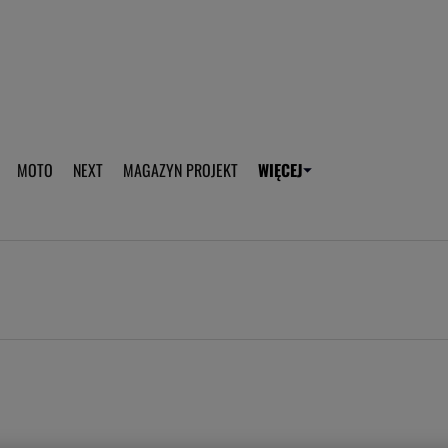
aplikację Gazeta - Android
Pobierz aplikację Gazeta -
MOTO
NEXT
MAGAZYN PROJEKT
WIĘCEJ
T
PLOTEK
SPORT.PL
HOROSKOPY
WEEKEND
TOK FM
WYBORC
ROZRYWKA
ŻYCIE I STYL
Gwiazdy Mundialu
Fryzury
Plotek
Makijaż
Gry online
Magia - Ciekawo
Historie
Wiadomości - 
WAGs
Sposób na za d
Anna Lewandowska
Gorączka u dzi