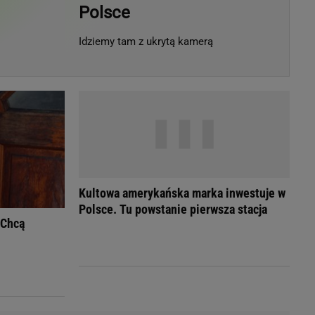
Polsce
LED
Idziemy tam z ukrytą kamerą
Kultowa amerykańska marka inwestuje w
Polsce. Tu powstanie pierwsza stacja
 Chcą
du
Rodzina
łodnych
Wakacje
Sennik