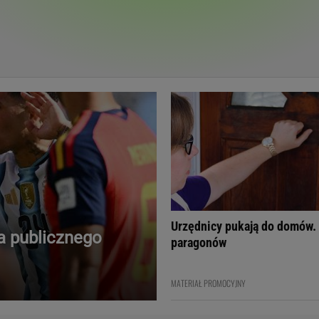
Telewizor LG O
Urzędnicy pukają do domów.
a publicznego
paragonów
Doda
Kalkulator Poro
Magda Gessler
Kalendarz dni p
MATERIAŁ PROMOCYJNY
Agnieszka Woźniak-Starak
Kalendarz ciąży