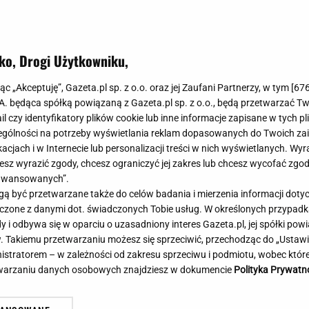
Meghan Markle
Krzesełka do ka
Magda Gessler
Łóżka dla dzieci
Barbara Kurdej-Szatan
Foteliki samoc
ko, Drogi Użytkowniku,
Księżna Kate
Przepisy
Porady
Jak zrobić?
jąc „Akceptuję”, Gazeta.pl sp. z o.o. oraz jej Zaufani Partnerzy, w tym [
67
.A. będąca spółką powiązaną z Gazeta.pl sp. z o.o., będą przetwarzać T
Na czasie
Grzyby
ail czy identyfikatory plików cookie lub inne informacje zapisane w tych p
Memy
Koronawirus
gólności na potrzeby wyświetlania reklam dopasowanych do Twoich zain
Radio Zet
Porady - Zdrowi
acjach i w Internecie lub personalizacji treści w nich wyświetlanych. Wyr
Radio Pogoda
Sukienki jeanso
cesz wyrazić zgody, chcesz ograniczyć jej zakres lub chcesz wycofać zgo
Radio internetowe
Torebki worki
aawansowanych”.
 być przetwarzane także do celów badania i mierzenia informacji dot
Rock Radio
Życzenia
ambol na Tour de Pologne.
Ambasador Ukrainy: Wś
 łączone z danymi dot. świadczonych Tobie usług. W określonych przypad
Złote Przeboje
Życzenia urodz
cig został przerwany
było dużo zbrodniczych
i odbywa się w oparciu o uzasadniony interes Gazeta.pl, jej spółki powi
Chillizet - radio internetowe
Życzenia imien
. Takiemu przetwarzaniu możesz się sprzeciwić, przechodząc do „Ust
Podcasty
Newsy, plotki - 
nistratorem – w zależności od zakresu sprzeciwu i podmiotu, wobec które
E-booki - Audiobooki
Lifestyle
etwarzaniu danych osobowych znajdziesz w dokumencie
Polityka Prywatn
Planeta.pl
Co obejrzeć