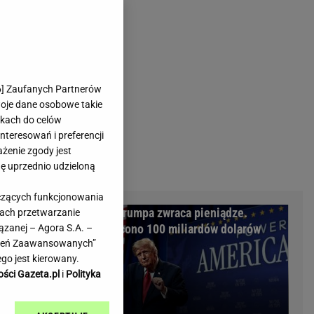
rmienia
Gliwice
Kielce
hodowe
Kraków
Lublin
Łódź
6
] Zaufanych Partnerów
woje dane osobowe takie
Olsztyn
likach do celów
Opole
teresowań i preferencji
e
Płock
ażenie zgody jest
we
Poznań
dę uprzednio udzieloną
Radom
yczących funkcjonowania
Rzeszów
ród Polaków
Rząd Trumpa zwraca pieniądze.
kach przetwarzanie
inowe
Sosnowiec
 aktów
Wypłacono 100 miliardów dolarów
ązanej – Agora S.A. –
inowe
Szczecin
awień Zaawansowanych”
Melo Radio
Toruń
go jest kierowany.
Trójmiasto
ości Gazeta.pl
i
Polityka
Warszawa
Wrocław