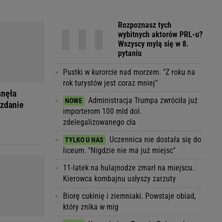
Rozpoznasz tych
wybitnych aktorów PRL-u?
Wszyscy mylą się w 8.
pytaniu
Pustki w kurorcie nad morzem. "Z roku na
rok turystów jest coraz mniej"
snęła
Administracja Trumpa zwróciła już
 zdanie
importerom 100 mld dol.
zdelegalizowanego cła
Uczennica nie dostała się do
liceum. "Nigdzie nie ma już miejsc"
11-latek na hulajnodze zmarł na miejscu.
Kierowca kombajnu usłyszy zarzuty
Biorę cukinię i ziemniaki. Powstaje obiad,
który znika w mig