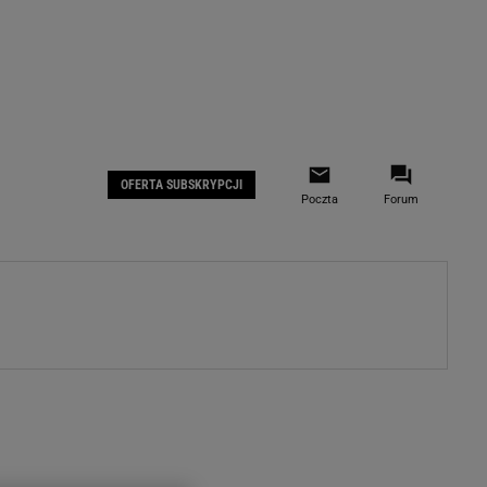
 IOS
Gazeta.pl na Facebooku
OFERTA SUBSKRYPCJI
Poczta
Forum
ZA
WYDARZENIA GOSPODARCZE
LOKALNE
Białystok
Bielsko-Biała
stki
Bydgoszcz
moda
Częstochowa
uże buty
Gorzów Wielkopolski
ecka
Katowice