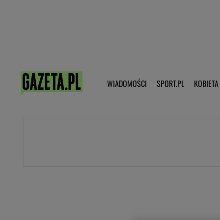
Poczta - Logowanie
Pobierz 
WIADOMOŚCI
SPORT.PL
KOBIETA
DZIECKO
KOBIETA
KULTURA
NEX
WIADOMOŚCI
SPORT
G.PL
Skoki narciarskie
Haps.pl
Ekstraklasa
Wiadomości ze świata
Bundesliga
Sport wiadomości
Liga Mistrzów
Horoskop
Liga Europy
Papież Franiszek
Koszykówka