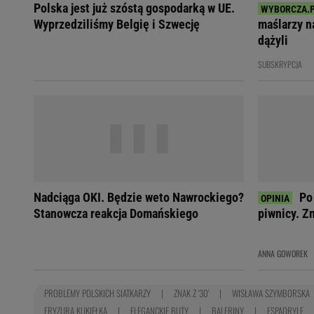
Polska jest już szóstą gospodarką w UE.
Wyprzedziliśmy Belgię i Szwecję
maślarzy na
dążyli
SUBSKRYPCJA
Nadciąga OKI. Będzie weto Nawrockiego?
Po
Stanowcza reakcja Domańskiego
piwnicy. Z
ANNA GOWOREK
PROBLEMY POLSKICH SIATKARZY
ZNAK Z '30'
WISŁAWA SZYMBORSKA
FRYZURA KUKIEŁKA
ELEGANCKIE BUTY
BALERINY
ESPADRYLE