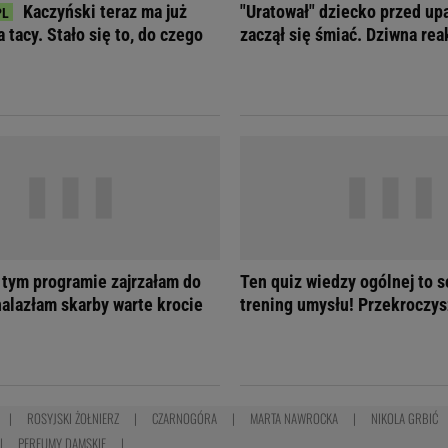
Kaczyński teraz ma już
"Uratował" dziecko przed up
 tacy. Stało się to, do czego
zaczął się śmiać. Dziwna re
 tym programie zajrzałam do
Ten quiz wiedzy ogólnej to s
nalazłam skarby warte krocie
trening umysłu! Przekroczys
ROSYJSKI ŻOŁNIERZ
CZARNOGÓRA
MARTA NAWROCKA
NIKOLA GRBIĆ
PERFUMY DAMSKIE