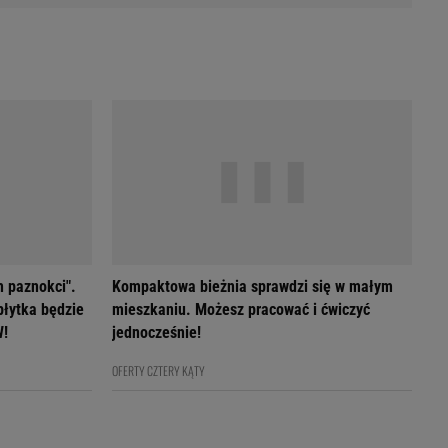
h paznokci".
Kompaktowa bieżnia sprawdzi się w małym
płytka będzie
mieszkaniu. Możesz pracować i ćwiczyć
W!
jednocześnie!
OFERTY CZTERY KĄTY