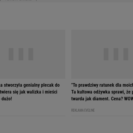
a stworzyła genialny plecak do
"To prawdziwy ratunek dla moic
wiera się jak walizka i mieści
Ta kultowa odżywka sprawi, że 
 dużo!
twarda jak diament. Cena? WO
REKLAMA EVELINE