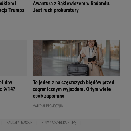
adkiem i
Awantura z Bąkiewiczem w Radomiu.
akcja Trumpa
Jest ruch prokuratury
olidny
To jeden z najczęstszych błędów przed
z 9/14?
zagranicznym wyjazdem. O tym wiele
osób zapomina
MATERIAŁ PROMOCYJNY
SANDAŁY DAMSKIE
BUTY NA SZEROKĄ STOPĘ