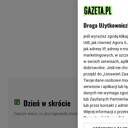
Wiadomości z Polski
Tenis
Plotki na topie
Sporty Walki
Niedziela handlowa
Siatkówka
Droga Użytkownicz
Informacje na bieżąco
PlusLiga
Metro Warszawa
Lekkoatletyka
jeśli wyrazisz zgodę klika
IAB, jak również Agora S
Duży Format
Kolarstwo
jak adresy IP, adresy e-m
Pogoda Warszawa
Bieganie
marketingowych, w szcze
Pogoda Kraków
Trening - ćwiczenia
w swoich serwisach, aplik
Pogoda Gdańsk
Ćwiczenia
dobrowolne. Jeśli nie ch
Pogoda Poznań
Dieta - Odżywianie
przejdź do „Ustawień Z
Twoje dane osobowe mogą
Pogoda Wrocław
Jak schudnąć?
Kar
serwisów i aplikacji lub
Gazeta na X
Sport - Fitness
Wyś
danych nie wymaga zgody 
Fitness
lub Zaufanych Partnerów
Dzień w skrócie
F1 - Formuła 1
lub przez kontakt z admi
Więcej informacji o prz
Zawsze wiesz, co jest naprawdę istotne
Prywatności Agora S.A.