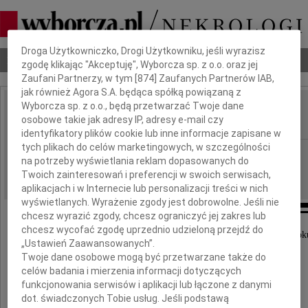
Dbamy o Twoją prywatność
Droga Użytkowniczko, Drogi Użytkowniku, jeśli wyrazisz
Nekrologi
Odeszli
Poradnik pogrzebowy
zgodę klikając "Akceptuję", Wyborcza sp. z o.o. oraz jej
Zaufani Partnerzy, w tym [
874
] Zaufanych Partnerów IAB,
jak również Agora S.A. będąca spółką powiązaną z
Wyborcza sp. z o.o., będą przetwarzać Twoje dane
Marian Sawicki
osobowe takie jak adresy IP, adresy e-mail czy
IMIĘ I NAZWISKO:
identyfikatory plików cookie lub inne informacje zapisane w
tych plikach do celów marketingowych, w szczególności
Szczecin
REGION:
na potrzeby wyświetlania reklam dopasowanych do
25.04.2012
DATA EMISJI:
Twoich zainteresowań i preferencji w swoich serwisach,
aplikacjach i w Internecie lub personalizacji treści w nich
wyświetlanych. Wyrażenie zgody jest dobrowolne. Jeśli nie
chcesz wyrazić zgody, chcesz ograniczyć jej zakres lub
chcesz wycofać zgodę uprzednio udzieloną przejdź do
Z żalem zawiadamiamy, że 21 kwietnia 2012 rok
„Ustawień Zaawansowanych”.
zmarł nasz Ojciec, Teść i Dziadek
Twoje dane osobowe mogą być przetwarzane także do
celów badania i mierzenia informacji dotyczących
Marian Sawicki
funkcjonowania serwisów i aplikacji lub łączone z danymi
dot. świadczonych Tobie usług. Jeśli podstawą