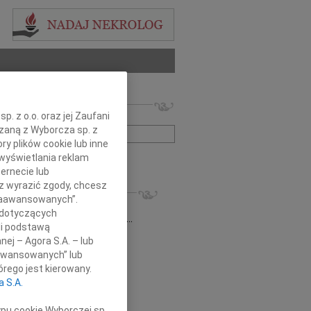
 nekrologów i wspomnień
. z o.o. oraz jej Zaufani
zwisko lub numer ogłoszenia:
ązaną z Wyborcza sp. z
ry plików cookie lub inne
wyświetlania reklam
+ szukanie zaawansowane
ernecie lub
sz wyrazić zgody, chcesz
KROLOGI
 Zaawansowanych”.
6.2026
Szczecin
 dotyczących
j Alu Jola, Zbyszek, Ewa, Jurek, Ewa,...
li podstawą
 Ignor
03.04.2026
Szczecin
nej – Agora S.A. – lub
em przyjęliśmy wiadomość o śmierci...
aawansowanych” lub
n Kraszewski
13.02.2026
Szczecin
rego jest kierowany.
lkim smutkiem i żalem przyjąłem...
a S.A.
z Glapa
09.02.2026
Szczecin
ękowanie Przyjaciołom, znajomym,...
ypu cookie Wyborczej sp.