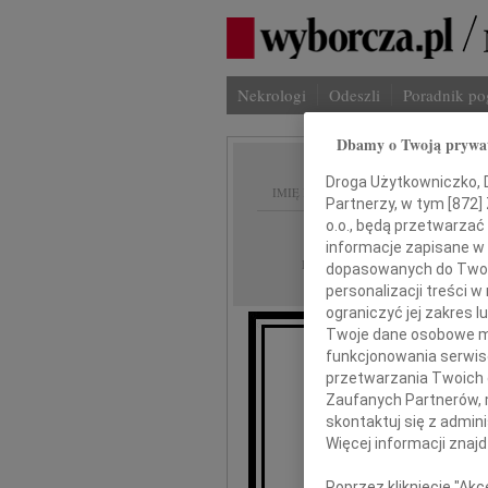
Nekrologi
Odeszli
Poradnik p
Dbamy o Twoją prywa
Droga Użytkowniczko, Dr
IMIĘ I NAZWISKO:
Partnerzy, w tym [
872
]
o.o., będą przetwarzać 
Szczecin
REGION:
informacje zapisane w
25.04.2012
DATA EMISJI:
dopasowanych do Twoich
personalizacji treści 
ograniczyć jej zakres
Twoje dane osobowe mo
funkcjonowania serwisó
Wyrazy głę
przetwarzania Twoich da
w ciężkic
Zaufanych Partnerów, 
skontaktuj się z admin
Więcej informacji znaj
Poprzez kliknięcie "Ak