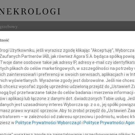
ogrzebowy
tność
Szukaj
ogi Użytkowniku, jeśli wyrazisz zgodę klikając "Akceptuję", Wyborcza sp
Imię i na
 Zaufanych Partnerów IAB, jak również Agora S.A. będąca spółką powi
Twoje dane osobowe takie jak adresy IP, adresy e-mail czy identyfikato
 tych plikach do celów marketingowych, w szczególności na potrzeby 
 zainteresowań i preferencji w swoich serwisach, aplikacjach i w Int
w nich wyświetlanych. Wyrażenie zgody jest dobrowolne. Jeśli nie chce
INNE NE
 lub chcesz wycofać zgodę uprzednio udzieloną przejdź do „Ustawień
01.0
gą być przetwarzane także do celów badania i mierzenia informacji
Żegna
w i aplikacji lub łączone z danymi dot. świadczonych Tobie usług. Jeś
bokiego współczucia i słowa otuchy
Józef
nych jest uzasadniony interes Wyborcza sp. z o.o., jej spółki powiąza
h chwilach spowodowanych śmiercią
Z ból
masz prawo wyrazić sprzeciw. Aby to zrobić przejdź do „Ustawień Z
Roma
istratorem – w zależności od zakresu sprzeciwu i podmiotu, wobec któ
Mamy
Z wie
dziesz w
Polityce Prywatności Wyborcza.pl
i
Polityce Prywatności Agor
Łukas
Podzi
ceptuję" wyrażasz zgodę na zainstalowanie i przechowywanie plików t