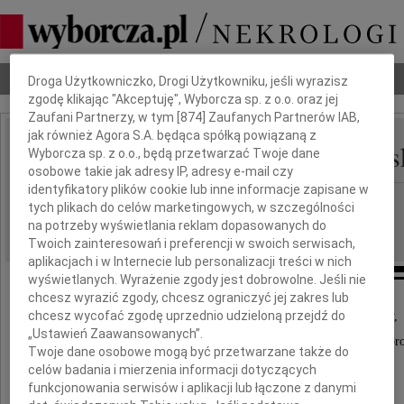
Dbamy o Twoją prywatność
Nekrologi
Odeszli
Poradnik pogrzebowy
Droga Użytkowniczko, Drogi Użytkowniku, jeśli wyrazisz
zgodę klikając "Akceptuję", Wyborcza sp. z o.o. oraz jej
Zaufani Partnerzy, w tym [
874
] Zaufanych Partnerów IAB,
jak również Agora S.A. będąca spółką powiązaną z
Barbara Bator-Betlejews
Wyborcza sp. z o.o., będą przetwarzać Twoje dane
IMIĘ I NAZWISKO:
osobowe takie jak adresy IP, adresy e-mail czy
identyfikatory plików cookie lub inne informacje zapisane w
Gdańsk
REGION:
tych plikach do celów marketingowych, w szczególności
24.04.2012
na potrzeby wyświetlania reklam dopasowanych do
DATA EMISJI:
Twoich zainteresowań i preferencji w swoich serwisach,
aplikacjach i w Internecie lub personalizacji treści w nich
wyświetlanych. Wyrażenie zgody jest dobrowolne. Jeśli nie
chcesz wyrazić zgody, chcesz ograniczyć jej zakres lub
chcesz wycofać zgodę uprzednio udzieloną przejdź do
Z głębokim żalem i smutkiem zawiadamiamy,
„Ustawień Zaawansowanych”.
że 21 kwietnia 2012 roku po długiej i ciężkiej chor
Twoje dane osobowe mogą być przetwarzane także do
odeszła do wieczności nasza kochana
celów badania i mierzenia informacji dotyczących
funkcjonowania serwisów i aplikacji lub łączone z danymi
Mama, Babcia i Prababcia