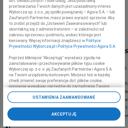
dot. świadczonych Tobie usług. Jeśli podstawą
przetwarzania Twoich danych jest uzasadniony interes
lekarz medycyny
Wyborcza sp. z o.o., jej spółki powiązanej – Agora S.A. – lub
Zaufanych Partnerów, masz prawo wyrazić sprzeciw. Aby
to zrobić przejdź do „Ustawień Zaawansowanych” lub
skontaktuj się z administratorem – w zależności od
zakresu sprzeciwu i podmiotu, wobec którego jest
kierowany. Więcej informacji znajdziesz w
Polityce
Prywatności Wyborcza.pl
i
Polityce Prywatności Agora S.A.
Barbara Bator-Betlejew
Poprzez kliknięcie "Akceptuję" wyrażasz zgodę na
zainstalowanie i przechowywanie plików typu cookie
Człowiek wielkiej szlachetności i pełen dobroci.
Wyborczej sp. z o. o. jej Zaufanych Partnerów i Agora S.A.
na Twoim urządzeniu końcowym. Możesz też w każdej
chwili zmienić swoje preferencje dot. plików cookie,
Uroczystości pogrzebowe rozpoczną się dnia 25 kwietnia 201
ponownie wywołując narzędzie do zarządzania Twoimi
o godzinie 13.00 mszą świętą żałobną w kościele
preferencjami dot. przetwarzania danych poprzez
USTAWIENIA ZAAWANSOWANE
odnośnik „Ustawienia prywatności” w stopce serwisu i
pw. Chrystusa Miłosiernego w Gdyni-Redłowie, ul. Kope
przechodząc do sekcji „Ustawienia zaawansowane”.
Złożenie do grobu tego samego dnia o godzinie 13
Zmiana ustawień plików cookie możliwa jest także za
AKCEPTUJĘ
pomocą ustawień przeglądarki.
na cmentarzu przy kościele pw. Matki Boskiej Bole
w Gdyni-Orłowie, ul. ks. Zawackiego.
My, nasi Zaufani Partnerzy i Agora S.A. możemy