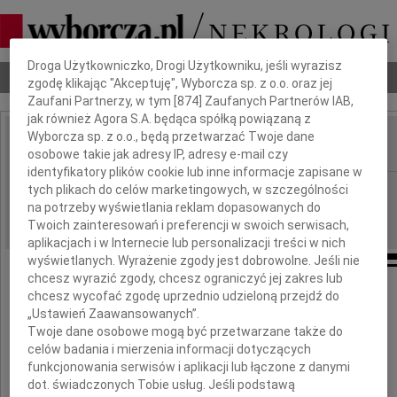
Dbamy o Twoją prywatność
Droga Użytkowniczko, Drogi Użytkowniku, jeśli wyrazisz
Nekrologi
Odeszli
Poradnik pogrzebowy
zgodę klikając "Akceptuję", Wyborcza sp. z o.o. oraz jej
Zaufani Partnerzy, w tym [
874
] Zaufanych Partnerów IAB,
jak również Agora S.A. będąca spółką powiązaną z
Wyborcza sp. z o.o., będą przetwarzać Twoje dane
osobowe takie jak adresy IP, adresy e-mail czy
IMIĘ I NAZWISKO:
identyfikatory plików cookie lub inne informacje zapisane w
Łódź
tych plikach do celów marketingowych, w szczególności
REGION:
na potrzeby wyświetlania reklam dopasowanych do
21.12.2009
DATA EMISJI:
Twoich zainteresowań i preferencji w swoich serwisach,
aplikacjach i w Internecie lub personalizacji treści w nich
wyświetlanych. Wyrażenie zgody jest dobrowolne. Jeśli nie
chcesz wyrazić zgody, chcesz ograniczyć jej zakres lub
Najszczersze wyrazy współczucia
chcesz wycofać zgodę uprzednio udzieloną przejdź do
dla
„Ustawień Zaawansowanych”.
Twoje dane osobowe mogą być przetwarzane także do
Pani
celów badania i mierzenia informacji dotyczących
Anny Piaseckiej
funkcjonowania serwisów i aplikacji lub łączone z danymi
dot. świadczonych Tobie usług. Jeśli podstawą
i