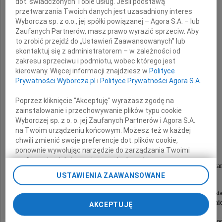
dot. świadczonych Tobie usług. Jeśli podstawą
przetwarzania Twoich danych jest uzasadniony interes
Wyborcza sp. z o.o., jej spółki powiązanej – Agora S.A. – lub
Zaufanych Partnerów, masz prawo wyrazić sprzeciw. Aby
to zrobić przejdź do „Ustawień Zaawansowanych” lub
skontaktuj się z administratorem – w zależności od
zakresu sprzeciwu i podmiotu, wobec którego jest
kierowany. Więcej informacji znajdziesz w
Polityce
Prywatności Wyborcza.pl
i
Polityce Prywatności Agora S.A.
Aleksandra
Poprzez kliknięcie "Akceptuję" wyrażasz zgodę na
zainstalowanie i przechowywanie plików typu cookie
Lewandowska
Wyborczej sp. z o. o. jej Zaufanych Partnerów i Agora S.A.
na Twoim urządzeniu końcowym. Możesz też w każdej
chwili zmienić swoje preferencje dot. plików cookie,
najukochańsza Mama, Babcia i Prababcia
ponownie wywołując narzędzie do zarządzania Twoimi
preferencjami dot. przetwarzania danych poprzez
przeżywszy lat 91, opatrzona świętymi sakramenta
odnośnik „Ustawienia prywatności” w stopce serwisu i
USTAWIENIA ZAAWANSOWANE
zasnęła w Panu dnia 7 kwietnia 2012 roku.
przechodząc do sekcji „Ustawienia zaawansowane”.
Zmiana ustawień plików cookie możliwa jest także za
Msza święta żałobna przy Zmarłej odprawiona zosta
pomocą ustawień przeglądarki.
w poniedziałek, dnia 16 kwietnia 2012 roku, o godzini
AKCEPTUJĘ
w kaplicy na Cmentarzu Salwatorskim,
My, nasi Zaufani Partnerzy i Agora S.A. możemy
po czym nastąpi odprowadzenie Zmarłej do grobowca ro