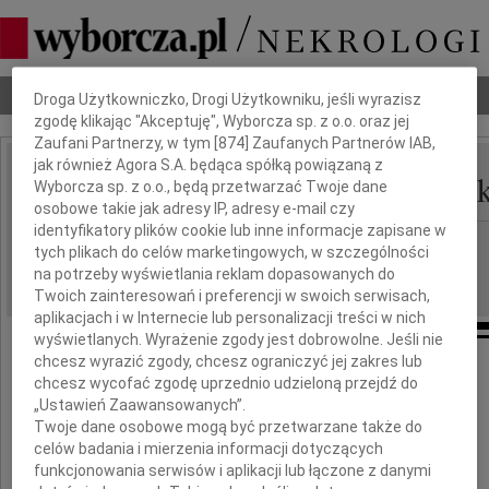
Dbamy o Twoją prywatność
Nekrologi
Odeszli
Poradnik pogrzebowy
Droga Użytkowniczko, Drogi Użytkowniku, jeśli wyrazisz
zgodę klikając "Akceptuję", Wyborcza sp. z o.o. oraz jej
Zaufani Partnerzy, w tym [
874
] Zaufanych Partnerów IAB,
jak również Agora S.A. będąca spółką powiązaną z
Aleksandra Lewandows
Wyborcza sp. z o.o., będą przetwarzać Twoje dane
IMIĘ I NAZWISKO:
osobowe takie jak adresy IP, adresy e-mail czy
identyfikatory plików cookie lub inne informacje zapisane w
Kraków
REGION:
tych plikach do celów marketingowych, w szczególności
16.04.2012
na potrzeby wyświetlania reklam dopasowanych do
DATA EMISJI:
Twoich zainteresowań i preferencji w swoich serwisach,
aplikacjach i w Internecie lub personalizacji treści w nich
wyświetlanych. Wyrażenie zgody jest dobrowolne. Jeśli nie
chcesz wyrazić zgody, chcesz ograniczyć jej zakres lub
Powierz Panu swą drogę
chcesz wycofać zgodę uprzednio udzieloną przejdź do
„Ustawień Zaawansowanych”.
i zaufaj Mu...
Twoje dane osobowe mogą być przetwarzane także do
Psalm 37
celów badania i mierzenia informacji dotyczących
funkcjonowania serwisów i aplikacji lub łączone z danymi