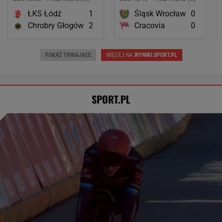
ŁKS Łódź
1
Śląsk Wrocław
0
Chrobry Głogów
2
Cracovia
0
POKAŻ TRWAJĄCE
WIĘCEJ NA
WYNIKI.SPORT.PL
SPORT.PL