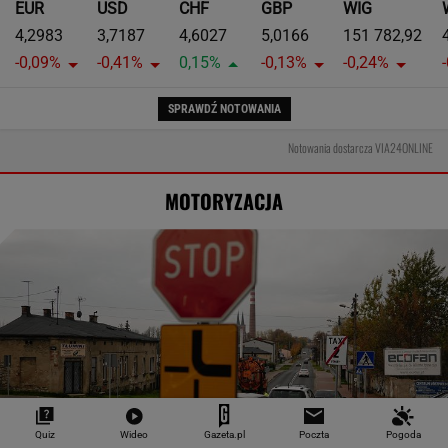
EUR
USD
CHF
GBP
WIG
4,2983
3,7187
4,6027
5,0166
151 782,92
-0,09%
-0,41%
0,15%
-0,13%
-0,24%
SPRAWDŹ NOTOWANIA
Notowania dostarcza VIA24ONLINE
MOTORYZACJA
Quiz
Wideo
Gazeta.pl
Poczta
Pogoda