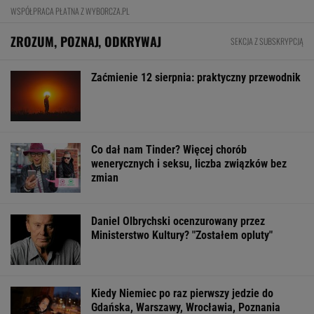
WSPÓŁPRACA PŁATNA Z WYBORCZA.PL
ZROZUM, POZNAJ, ODKRYWAJ
SEKCJA Z SUBSKRYPCJĄ
Zaćmienie 12 sierpnia: praktyczny przewodnik
Co dał nam Tinder? Więcej chorób
wenerycznych i seksu, liczba związków bez
zmian
Daniel Olbrychski ocenzurowany przez
Ministerstwo Kultury? "Zostałem opluty"
Kiedy Niemiec po raz pierwszy jedzie do
Gdańska, Warszawy, Wrocławia, Poznania