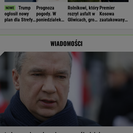
Trump
Prognoza
Rolnikowi, który
Premier
ogłosił nowy
pogody. W
rozrył asfalt w
Kosowa
plan dla Strefy
poniedziałek
Gliwicach, grozi
zaatakowany
Gazy. Netanjahu
może nawet
więzienie
jajkami
reaguje
spaść grad
podczas obrad
WIADOMOŚCI