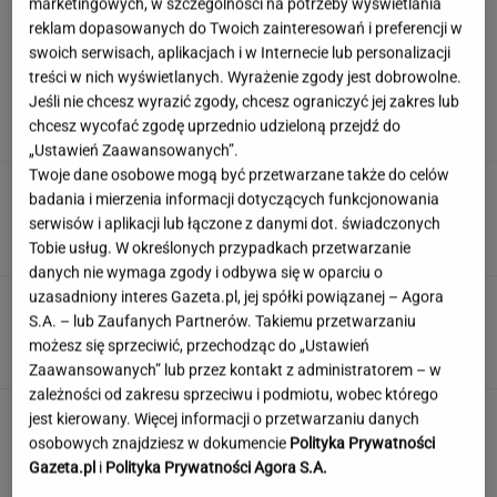
marketingowych, w szczególności na potrzeby wyświetlania
reklam dopasowanych do Twoich zainteresowań i preferencji w
swoich serwisach, aplikacjach i w Internecie lub personalizacji
Poważny karambol podczas wyścigu w Polsce.
treści w nich wyświetlanych. Wyrażenie zgody jest dobrowolne.
17 osób rannych
Jeśli nie chcesz wyrazić zgody, chcesz ograniczyć jej zakres lub
chcesz wycofać zgodę uprzednio udzieloną przejdź do
„Ustawień Zaawansowanych”.
Twoje dane osobowe mogą być przetwarzane także do celów
Ciągnie cię do niedostępnych osób?
badania i mierzenia informacji dotyczących funkcjonowania
Psychologia mówi o powodach
serwisów i aplikacji lub łączone z danymi dot. świadczonych
Tobie usług. W określonych przypadkach przetwarzanie
danych nie wymaga zgody i odbywa się w oparciu o
uzasadniony interes Gazeta.pl, jej spółki powiązanej – Agora
Tych słów używali nasi dziadkowie, teraz
S.A. – lub Zaufanych Partnerów. Takiemu przetwarzaniu
niewiele osób je pamięta. A ty?
możesz się sprzeciwić, przechodząc do „Ustawień
Zaawansowanych” lub przez kontakt z administratorem – w
zależności od zakresu sprzeciwu i podmiotu, wobec którego
To nie droga na skróty. Matka pokazuje, jak
jest kierowany. Więcej informacji o przetwarzaniu danych
naprawdę wygląda edukacja domowa
osobowych znajdziesz w dokumencie
Polityka Prywatności
Gazeta.pl
i
Polityka Prywatności Agora S.A.
MATERIAŁ PROMOCYJNY