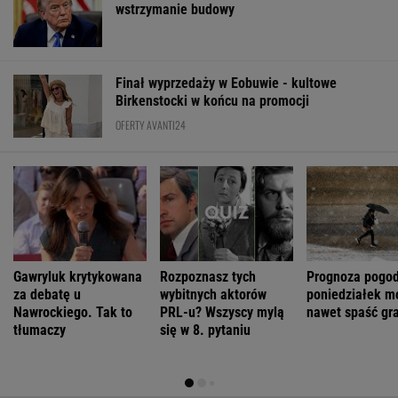
wstrzymanie budowy
Finał wyprzedaży w Eobuwie - kultowe
Birkenstocki w końcu na promocji
OFERTY AVANTI24
Gawryluk krytykowana
Rozpoznasz tych
Prognoza pogod
za debatę u
wybitnych aktorów
poniedziałek m
Nawrockiego. Tak to
PRL-u? Wszyscy mylą
nawet spaść gr
tłumaczy
się w 8. pytaniu