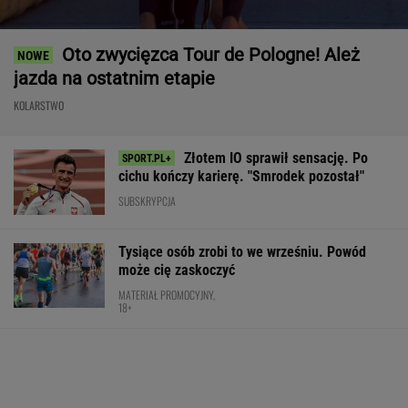
Oto zwycięzca Tour de Pologne! Ależ
jazda na ostatnim etapie
KOLARSTWO
Złotem IO sprawił sensację. Po
cichu kończy karierę. "Smrodek pozostał"
SUBSKRYPCJA
Tysiące osób zrobi to we wrześniu. Powód
może cię zaskoczyć
MATERIAŁ PROMOCYJNY,
18+