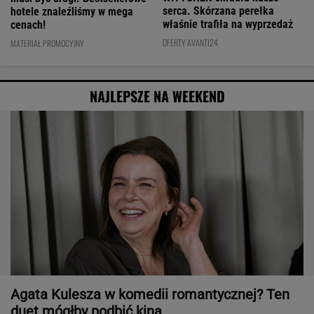
serca. Skórzana perełka
hotele znaleźliśmy w mega
właśnie trafiła na wyprzedaż
cenach!
OFERTY AVANTI24
MATERIAŁ PROMOCYJNY
NAJLEPSZE NA WEEKEND
Agata Kulesza w komedii romantycznej? Ten
duet mógłby podbić kina