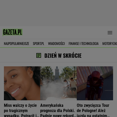
NAJPOPULARNIEJSZE
SPORT.PL
WIADOMOŚCI
FINANSE I TECHNOLOGIA
MOTORYZA
DZIEŃ W SKRÓCIE
Miss walczy o życie
Amerykańska
Oto zwycięzca Tour
po tragicznym
prognoza dla Polski.
de Pologne! Ależ
wypadku. Potrącił ją
Padnie nowy rekord
jazda na ostatnim