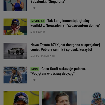
Sabalenki. "Sięga dna"
TENIS
Tak Lang komentuje głośny
konflikt z Niewiadomą. "Zadzwoniłem do niej"
SUBSKRYPCJA
Nowa Toyota bZ4X jest dostępna w specjalnej
cenie. Pobierz cennik i sprawdź korzyść!
MATERIAŁ PROMOCYJNY
Coco Gauff wskazuje palcem.
"Podjęłam właściwą decyzję"
TENIS