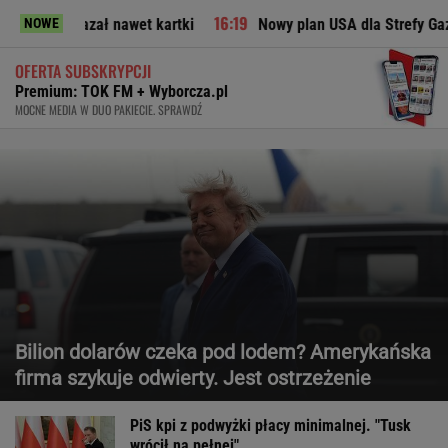
 nawet kartki
Nowy plan USA dla Strefy Gazy. Jest reakcja I
NOWE
OFERTA SUBSKRYPCJI
Premium: TOK FM + Wyborcza.pl
MOCNE MEDIA W DUO PAKIECIE. SPRAWDŹ
Bilion dolarów czeka pod lodem? Amerykańska
firma szykuje odwierty. Jest ostrzeżenie
PiS kpi z podwyżki płacy minimalnej. "Tusk
wrócił na pełnej"