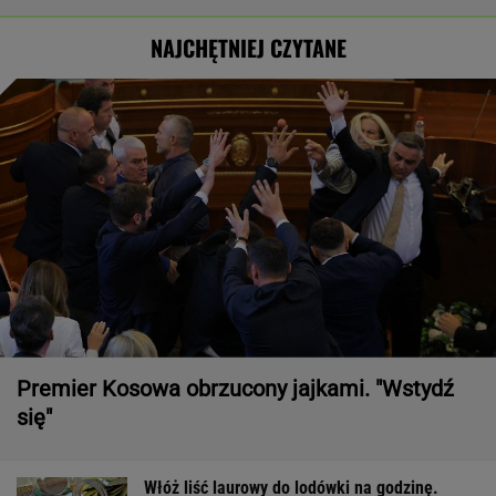
NAJCHĘTNIEJ CZYTANE
Premier Kosowa obrzucony jajkami. "Wstydź
się"
Włóż liść laurowy do lodówki na godzinę.