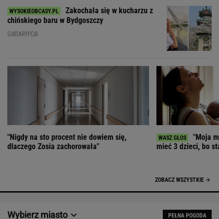
Zakochała się w kucharzu z
chińskiego baru w Bydgoszczy
SUBSKRYPCJA
"Nigdy na sto procent nie dowiem się,
"Moja ma
dlaczego Zosia zachorowała"
mieć 3 dzieci, bo st
ZOBACZ WSZYSTKIE
Wybierz miasto
PEŁNA POGODA