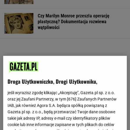
Czy Marilyn Monroe przeszła operację
plastyczną? Dokumentacja rozwiewa
wątpliwości
Droga Użytkowniczko, Drogi Użytkowniku,
jeśli wyrazisz zgodę klikając „Akceptuję”, Gazeta.pl sp. z o.o.
oraz jej Zaufani Partnerzy, w tym [
676
] Zaufanych Partnerów
IAB, jak również Agora S.A. będąca spółką powiązaną z
Gazeta.pl sp. z o.o., będą przetwarzać Twoje dane osobowe
takie jak adresy IP, adresy e-mail czy identyfikatory plików
cookie lub inne informacje zapisane w tych plikach do celów