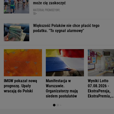
może cię zaskoczyć
MATERIAŁ PROMOCYJNY,
18+
Większość Polaków nie chce płacić tego
podatku. "To sygnał alarmowy"
IMGW pokazał nową
Manifestacja w
Wyniki Lotto
prognozę. Upały
Warszawie.
07.08.2026 -
wracają do Polski
Organizatorzy mają
EkstraPensja,
siedem postulatów
EkstraPremia,
EuroJackpot, K
MiniLotto, Mult