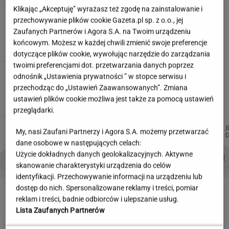
Klikając „Akceptuję” wyrażasz też zgodę na zainstalowanie i
"Wymieniłam mojego byłego na
przechowywanie plików cookie Gazeta.pl sp. z o.o., jej
jego wujka milionera". Tak wciągają
Zaufanych Partnerów i Agora S.A. na Twoim urządzeniu
mikrodramy
końcowym. Możesz w każdej chwili zmienić swoje preferencje
SUBSKRYPCJA
dotyczące plików cookie, wywołując narzędzie do zarządzania
twoimi preferencjami dot. przetwarzania danych poprzez
Jeździłem autem z paliwem, które
odnośnik „Ustawienia prywatności ” w stopce serwisu i
może zastąpić diesla. Frytura i olej roślinny
przechodząc do „Ustawień Zaawansowanych”. Zmiana
ustawień plików cookie możliwa jest także za pomocą ustawień
TOMASZ OKUROWSKI
przeglądarki.
WIKTORIA
AGNIESZKA
MICHAŁ
ŁUKASZ
J
Autorzy:
My, nasi Zaufani Partnerzy i Agora S.A. możemy przetwarzać
BECZEK
NIEDZIAŁEK
TRELA
JACHIMIAK
C
dane osobowe w następujących celach:
Użycie dokładnych danych geolokalizacyjnych. Aktywne
PROBLEMY POLSKICH SIATKARZY
ZNAK Z '30'
WISŁAWA SZYMBORSKA
skanowanie charakterystyki urządzenia do celów
identyfikacji. Przechowywanie informacji na urządzeniu lub
LETNIE OKAZJE
dostęp do nich. Spersonalizowane reklamy i treści, pomiar
reklam i treści, badnie odbiorców i ulepszanie usług.
Lista Zaufanych Partnerów