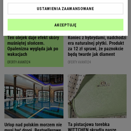
USTAWIENIA ZAAWANSOWANE
AKCEPTUJĘ
Ten olejek daje efekt skóry
Koniec z hybrydami, nadchodzi
muśniętej słońcem.
era naturalnej płytki. Produkt
Opalenizna wygląda jak po
za 12 zł sprawi, że paznokcie
wakacjach
będą twarde jak diament
OFERTY AVANTI24
OFERTY AVANTI24
Ta pistacjowa torebka
Urlop nad polskim morzem nie
WITTCHEN skradła nasze
musi być drogi. Bestsellerowe