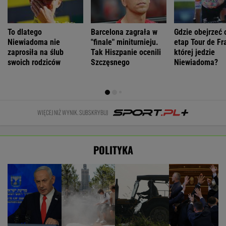
To dlatego
Barcelona zagrała w
Gdzie obejrzeć 
Niewiadoma nie
"finale" miniturnieju.
etap Tour de Fr
zaprosiła na ślub
Tak Hiszpanie ocenili
której jedzie
swoich rodziców
Szczęsnego
Niewiadoma?
WIĘCEJ NIŻ WYNIK. SUBSKRYBUJ
POLITYKA