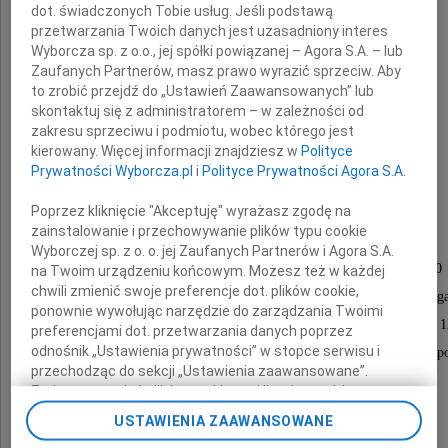
dot. świadczonych Tobie usług. Jeśli podstawą
przetwarzania Twoich danych jest uzasadniony interes
Wyborcza sp. z o.o., jej spółki powiązanej – Agora S.A. – lub
Zaufanych Partnerów, masz prawo wyrazić sprzeciw. Aby
to zrobić przejdź do „Ustawień Zaawansowanych” lub
skontaktuj się z administratorem – w zależności od
Alicja Piaseczyńska
zakresu sprzeciwu i podmiotu, wobec którego jest
kierowany. Więcej informacji znajdziesz w
Polityce
z domu Ciećwirek
Prywatności Wyborcza.pl
i
Polityce Prywatności Agora S.A.
Poprzez kliknięcie "Akceptuję" wyrażasz zgodę na
zainstalowanie i przechowywanie plików typu cookie
Nabożeństwo żałobne odbędzie się
Wyborczej sp. z o. o. jej Zaufanych Partnerów i Agora S.A.
w dniu 19 grudnia 2009 roku o godzinie 11.00
na Twoim urządzeniu końcowym. Możesz też w każdej
chwili zmienić swoje preferencje dot. plików cookie,
w kościele pw. MB Pocieszenia przy ulicy Wittiga
ponownie wywołując narzędzie do zarządzania Twoimi
Uroczystości pogrzebowe rozpoczną się o godzinie 1
preferencjami dot. przetwarzania danych poprzez
odnośnik „Ustawienia prywatności” w stopce serwisu i
na cmentarzu parafialnym przy ulicy Smętnej na Sępo
przechodząc do sekcji „Ustawienia zaawansowane”.
Zmiana ustawień plików cookie możliwa jest także za
pomocą ustawień przeglądarki.
USTAWIENIA ZAAWANSOWANE
Pogrążeni w smutku