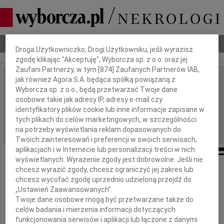
Dbamy o Twoją prywatność
Nekrologi
Odeszli
Poradnik pogrzebowy
Droga Użytkowniczko, Drogi Użytkowniku, jeśli wyrazisz
zgodę klikając "Akceptuję", Wyborcza sp. z o.o. oraz jej
Zaufani Partnerzy, w tym [
874
] Zaufanych Partnerów IAB,
jak również Agora S.A. będąca spółką powiązaną z
Alicja Piaseczyńska
IMIĘ I NAZWISKO:
Wyborcza sp. z o.o., będą przetwarzać Twoje dane
osobowe takie jak adresy IP, adresy e-mail czy
identyfikatory plików cookie lub inne informacje zapisane w
cała Polska
REGION:
tych plikach do celów marketingowych, w szczególności
18.12.2009
DATA EMISJI:
na potrzeby wyświetlania reklam dopasowanych do
Twoich zainteresowań i preferencji w swoich serwisach,
aplikacjach i w Internecie lub personalizacji treści w nich
wyświetlanych. Wyrażenie zgody jest dobrowolne. Jeśli nie
chcesz wyrazić zgody, chcesz ograniczyć jej zakres lub
Z głębokim żalem zawiadamiamy,
chcesz wycofać zgodę uprzednio udzieloną przejdź do
„Ustawień Zaawansowanych”.
że w dniu 14 grudnia 2009 roku
Twoje dane osobowe mogą być przetwarzane także do
zmarła nasza ukochana Siostra i Ciocia
celów badania i mierzenia informacji dotyczących
funkcjonowania serwisów i aplikacji lub łączone z danymi