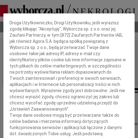
Dbamy o Twoją prywatność
Droga Użytkowniczko, Drogi Użytkowniku, jeśli wyrazisz
Nekrologi
Odeszli
Poradnik pogrzebowy
zgodę klikając "Akceptuję", Wyborcza sp. z o.o. oraz jej
Zaufani Partnerzy, w tym [
872
] Zaufanych Partnerów IAB,
jak również Agora S.A. będąca spółką powiązaną z
Wyborcza sp. z o.o., będą przetwarzać Twoje dane
osobowe takie jak adresy IP, adresy e-mail czy
IMIĘ I NAZWISKO:
identyfikatory plików cookie lub inne informacje zapisane w
Częstochowa
tych plikach do celów marketingowych, w szczególności
REGION:
na potrzeby wyświetlania reklam dopasowanych do
11.04.2012
DATA EMISJI:
Twoich zainteresowań i preferencji w swoich serwisach,
aplikacjach i w Internecie lub personalizacji treści w nich
wyświetlanych. Wyrażenie zgody jest dobrowolne. Jeśli nie
chcesz wyrazić zgody, chcesz ograniczyć jej zakres lub
Panu
chcesz wycofać zgodę uprzednio udzieloną przejdź do
Zbigniewowi Bąkowi
„Ustawień Zaawansowanych”.
Twoje dane osobowe mogą być przetwarzane także do
celów badania i mierzenia informacji dotyczących
wyrazy głębokiego współczucia z powodu śmierc
funkcjonowania serwisów i aplikacji lub łączone z danymi
dot. świadczonych Tobie usług. Jeśli podstawą