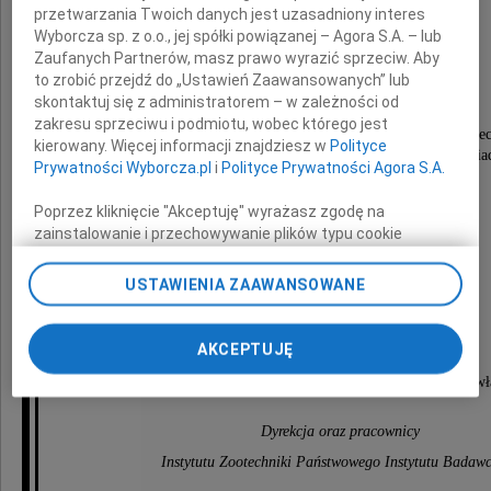
dr. inż.
przetwarzania Twoich danych jest uzasadniony interes
Wyborcza sp. z o.o., jej spółki powiązanej – Agora S.A. – lub
Pawła Cieślara
Zaufanych Partnerów, masz prawo wyrazić sprzeciw. Aby
to zrobić przejdź do „Ustawień Zaawansowanych” lub
skontaktuj się z administratorem – w zależności od
zakresu sprzeciwu i podmiotu, wobec którego jest
długoletniego pracownika naukowego Instytutu Zootec
kierowany. Więcej informacji znajdziesz w
Polityce
zasłużonego Dyrektora Zootechnicznego Zakładu Doświa
Prywatności Wyborcza.pl
i
Polityce Prywatności Agora S.A.
w Grodźcu Śląskim.
Poprzez kliknięcie "Akceptuję" wyrażasz zgodę na
zainstalowanie i przechowywanie plików typu cookie
Rodzinie i Najbliższym
Wyborczej sp. z o. o. jej Zaufanych Partnerów i Agora S.A.
na Twoim urządzeniu końcowym. Możesz też w każdej
USTAWIENIA ZAAWANSOWANE
chwili zmienić swoje preferencje dot. plików cookie,
składamy wyrazy głębokiego współczucia.
ponownie wywołując narzędzie do zarządzania Twoimi
Nabożeństwo żałobne odbędzie się w sobotę
preferencjami dot. przetwarzania danych poprzez
AKCEPTUJĘ
19 grudnia 2009 roku o godzinie 12.00
odnośnik „Ustawienia prywatności” w stopce serwisu i
w kościele ewangelicko-augsburskim pw. św. Piotra i Pawł
przechodząc do sekcji „Ustawienia zaawansowane”.
Zmiana ustawień plików cookie możliwa jest także za
pomocą ustawień przeglądarki.
Dyrekcja oraz pracownicy
Instytutu Zootechniki Państwowego Instytutu Badaw
My, nasi Zaufani Partnerzy i Agora S.A. możemy