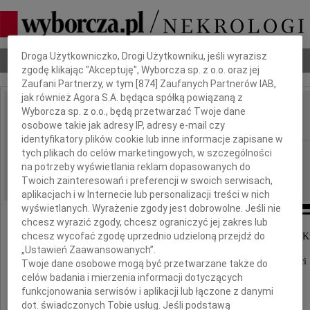
Dbamy o Twoją prywatność
Droga Użytkowniczko, Drogi Użytkowniku, jeśli wyrazisz
Nekrologi
Odeszli
Poradnik pogrzebowy
zgodę klikając "Akceptuję", Wyborcza sp. z o.o. oraz jej
Zaufani Partnerzy, w tym [
874
] Zaufanych Partnerów IAB,
jak również Agora S.A. będąca spółką powiązaną z
Paweł Cieślar
Wyborcza sp. z o.o., będą przetwarzać Twoje dane
IMIĘ I NAZWISKO:
osobowe takie jak adresy IP, adresy e-mail czy
identyfikatory plików cookie lub inne informacje zapisane w
Katowice
tych plikach do celów marketingowych, w szczególności
REGION:
na potrzeby wyświetlania reklam dopasowanych do
18.12.2009
DATA EMISJI:
Twoich zainteresowań i preferencji w swoich serwisach,
aplikacjach i w Internecie lub personalizacji treści w nich
wyświetlanych. Wyrażenie zgody jest dobrowolne. Jeśli nie
chcesz wyrazić zgody, chcesz ograniczyć jej zakres lub
chcesz wycofać zgodę uprzednio udzieloną przejdź do
Instytut Zootechniki Państwowy Instytut Badawczy w 
„Ustawień Zaawansowanych”.
z głębokim żalem przyjął wiadomość o śmierci
Twoje dane osobowe mogą być przetwarzane także do
w dniu 12 grudnia 2009 roku
celów badania i mierzenia informacji dotyczących
funkcjonowania serwisów i aplikacji lub łączone z danymi
dot. świadczonych Tobie usług. Jeśli podstawą