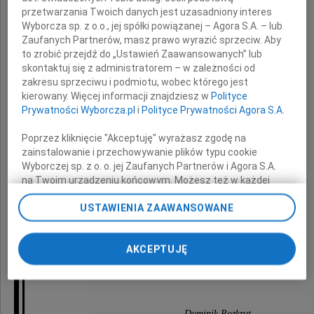
przetwarzania Twoich danych jest uzasadniony interes
Wyborcza sp. z o.o., jej spółki powiązanej – Agora S.A. – lub
i
Zaufanych Partnerów, masz prawo wyrazić sprzeciw. Aby
to zrobić przejdź do „Ustawień Zaawansowanych” lub
Panu
skontaktuj się z administratorem – w zależności od
zakresu sprzeciwu i podmiotu, wobec którego jest
prof. dr. hab.
kierowany. Więcej informacji znajdziesz w
Polityce
Prywatności Wyborcza.pl
i
Polityce Prywatności Agora S.A.
Radosławowi Gazińskiemu
Poprzez kliknięcie "Akceptuję" wyrażasz zgodę na
zainstalowanie i przechowywanie plików typu cookie
Wyborczej sp. z o. o. jej Zaufanych Partnerów i Agora S.A.
wyrazy głębokiego współczucia
na Twoim urządzeniu końcowym. Możesz też w każdej
w związku ze śmiercią
chwili zmienić swoje preferencje dot. plików cookie,
USTAWIENIA ZAAWANSOWANE
ponownie wywołując narzędzie do zarządzania Twoimi
preferencjami dot. przetwarzania danych poprzez
Taty i Teścia
odnośnik „Ustawienia prywatności” w stopce serwisu i
AKCEPTUJĘ
przechodząc do sekcji „Ustawienia zaawansowane”.
Zmiana ustawień plików cookie możliwa jest także za
składa
pomocą ustawień przeglądarki.
My, nasi Zaufani Partnerzy i Agora S.A. możemy
Dominik Rozkrut