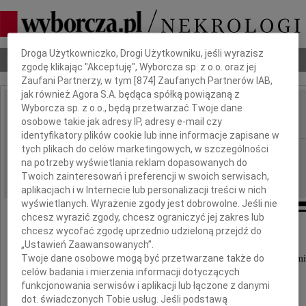
Dbamy o Twoją prywatność
Droga Użytkowniczko, Drogi Użytkowniku, jeśli wyrazisz
Nekrologi
Odeszli
Poradnik pogrzebowy
zgodę klikając "Akceptuję", Wyborcza sp. z o.o. oraz jej
Zaufani Partnerzy, w tym [
874
] Zaufanych Partnerów IAB,
jak również Agora S.A. będąca spółką powiązaną z
Wyborcza sp. z o.o., będą przetwarzać Twoje dane
Zygmunt de Hauke
IMIĘ I NAZWISKO:
osobowe takie jak adresy IP, adresy e-mail czy
identyfikatory plików cookie lub inne informacje zapisane w
tych plikach do celów marketingowych, w szczególności
cała Polska
REGION:
na potrzeby wyświetlania reklam dopasowanych do
18.12.2009
DATA EMISJI:
Twoich zainteresowań i preferencji w swoich serwisach,
aplikacjach i w Internecie lub personalizacji treści w nich
wyświetlanych. Wyrażenie zgody jest dobrowolne. Jeśli nie
chcesz wyrazić zgody, chcesz ograniczyć jej zakres lub
chcesz wycofać zgodę uprzednio udzieloną przejdź do
Dziś o godzinie 13.00
„Ustawień Zaawansowanych”.
Twoje dane osobowe mogą być przetwarzane także do
w Kaplicy Cmentarza Katolickiego w Sztokholmi
celów badania i mierzenia informacji dotyczących
odbędzie się ceremonia pogrzebowa
funkcjonowania serwisów i aplikacji lub łączone z danymi
zmarłego dnia 29 listopada 2009 roku
dot. świadczonych Tobie usług. Jeśli podstawą