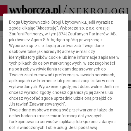
Dbamy o Twoją prywatność
Droga Użytkowniczko, Drogi Użytkowniku, jeśli wyrazisz
Nekrologi
Odeszli
Poradnik pogrzebowy
zgodę klikając "Akceptuję", Wyborcza sp. z o.o. oraz jej
Zaufani Partnerzy, w tym [
874
] Zaufanych Partnerów IAB,
jak również Agora S.A. będąca spółką powiązaną z
Wyborcza sp. z o.o., będą przetwarzać Twoje dane
osobowe takie jak adresy IP, adresy e-mail czy
IMIĘ I NAZWISKO:
identyfikatory plików cookie lub inne informacje zapisane w
Bydgoszcz
REGION:
tych plikach do celów marketingowych, w szczególności
na potrzeby wyświetlania reklam dopasowanych do
28.07.2009
DATA EMISJI:
Twoich zainteresowań i preferencji w swoich serwisach,
aplikacjach i w Internecie lub personalizacji treści w nich
wyświetlanych. Wyrażenie zgody jest dobrowolne. Jeśli nie
chcesz wyrazić zgody, chcesz ograniczyć jej zakres lub
Panu
chcesz wycofać zgodę uprzednio udzieloną przejdź do
„Ustawień Zaawansowanych”.
Wojciechowi Pokorze
Twoje dane osobowe mogą być przetwarzane także do
celów badania i mierzenia informacji dotyczących
funkcjonowania serwisów i aplikacji lub łączone z danymi
Dyrektorowi Centralnego Ośrodka Rozliczeniowe
dot. świadczonych Tobie usług. Jeśli podstawą