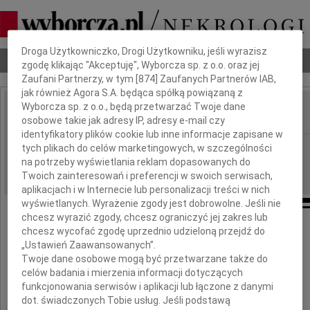
Dbamy o Twoją prywatność
Droga Użytkowniczko, Drogi Użytkowniku, jeśli wyrazisz
Nekrologi
Odeszli
Poradnik pogrzebowy
zgodę klikając "Akceptuję", Wyborcza sp. z o.o. oraz jej
Zaufani Partnerzy, w tym [
874
] Zaufanych Partnerów IAB,
jak również Agora S.A. będąca spółką powiązaną z
Wyborcza sp. z o.o., będą przetwarzać Twoje dane
osobowe takie jak adresy IP, adresy e-mail czy
IMIĘ I NAZWISKO:
identyfikatory plików cookie lub inne informacje zapisane w
Poznań
tych plikach do celów marketingowych, w szczególności
REGION:
na potrzeby wyświetlania reklam dopasowanych do
04.04.2012
DATA EMISJI:
Twoich zainteresowań i preferencji w swoich serwisach,
aplikacjach i w Internecie lub personalizacji treści w nich
wyświetlanych. Wyrażenie zgody jest dobrowolne. Jeśli nie
chcesz wyrazić zgody, chcesz ograniczyć jej zakres lub
chcesz wycofać zgodę uprzednio udzieloną przejdź do
Panu
„Ustawień Zaawansowanych”.
Twoje dane osobowe mogą być przetwarzane także do
celów badania i mierzenia informacji dotyczących
Marcinowi Grześkowiakowi
funkcjonowania serwisów i aplikacji lub łączone z danymi
dot. świadczonych Tobie usług. Jeśli podstawą