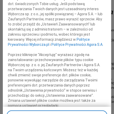
dot. świadczonych Tobie usług. Jeśli podstawą
przetwarzania Twoich danych jest uzasadniony interes
Wilczyńska-Gajewska
Wyborcza sp. z o.o., jej spółki powiązanej – Agora S.A. – lub
Zaufanych Partnerów, masz prawo wyrazić sprzeciw. Aby
lwowianka, warszawianka, kalifornijka
to zrobić przejdź do „Ustawień Zaawansowanych” lub
skontaktuj się z administratorem – w zależności od
piękna, wspaniała, niezapomniana, dzielnie z godno
zakresu sprzeciwu i podmiotu, wobec którego jest
i pięknem stawiająca czoła losowi,
kierowany. Więcej informacji znajdziesz w
Polityce
niezapomniana Mama, która była i jest inspiracj
Prywatności Wyborcza.pl
i
Polityce Prywatności Agora S.A.
i wzorcem życia z celem godnym oddania
i wielkiej osobistej odwagi.
Poprzez kliknięcie "Akceptuję" wyrażasz zgodę na
Pedagog Technikum im. Kasprzaka na Woli,
zainstalowanie i przechowywanie plików typu cookie
wieloletni tłumacz techniczny języka niemieckieg
Wyborczej sp. z o. o. jej Zaufanych Partnerów i Agora S.A.
Zakładów im. M. Kasprzaka, wieloletni pracownik tec
na Twoim urządzeniu końcowym. Możesz też w każdej
Wojskowej Akademii Technicznej.
chwili zmienić swoje preferencje dot. plików cookie,
Kreator Inicjatywy Marii Skłodowskiej-Curie,
ponownie wywołując narzędzie do zarządzania Twoimi
wieloletni działacz Towarzystwa Opieki nad Zwierzę
preferencjami dot. przetwarzania danych poprzez
- Schroniska na Paluchu, wieloletni działacz Związku Ni
odnośnik „Ustawienia prywatności” w stopce serwisu i
przechodząc do sekcji „Ustawienia zaawansowane”.
Byłaś zawsze oddana i obecna mimo odległości nas dzie
Zmiana ustawień plików cookie możliwa jest także za
mającej wpływ na nas wszystkich za życia i po śmie
pomocą ustawień przeglądarki.
Odeszłaś od nas, a ciągle jesteś przy nas,
kochamy Cię na zawsze.