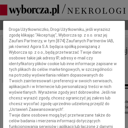
Dbamy o Twoją prywatność
Nekrologi
Odeszli
Poradnik pogrzebowy
Droga Użytkowniczko, Drogi Użytkowniku, jeśli wyrazisz
zgodę klikając "Akceptuję", Wyborcza sp. z o.o. oraz jej
Zaufani Partnerzy, w tym [
874
] Zaufanych Partnerów IAB,
Jadwiga Wilczynska Ga
jak również Agora S.A. będąca spółką powiązaną z
IMIĘ I NAZWISKO:
Wyborcza sp. z o.o., będą przetwarzać Twoje dane
osobowe takie jak adresy IP, adresy e-mail czy
Kraków
identyfikatory plików cookie lub inne informacje zapisane w
REGION:
tych plikach do celów marketingowych, w szczególności
04.04.2012
DATA EMISJI:
na potrzeby wyświetlania reklam dopasowanych do
Twoich zainteresowań i preferencji w swoich serwisach,
aplikacjach i w Internecie lub personalizacji treści w nich
wyświetlanych. Wyrażenie zgody jest dobrowolne. Jeśli nie
chcesz wyrazić zgody, chcesz ograniczyć jej zakres lub
W dniu 18 lutego 2012 roku zmarła w Warszawi
chcesz wycofać zgodę uprzednio udzieloną przejdź do
nasza najdroższa Mama, Babcia, Teściowa, Ciocia
„Ustawień Zaawansowanych”.
przyjaciel zwierząt, młodzieży i tych w potrzebi
Twoje dane osobowe mogą być przetwarzane także do
celów badania i mierzenia informacji dotyczących
Jadwiga
funkcjonowania serwisów i aplikacji lub łączone z danymi