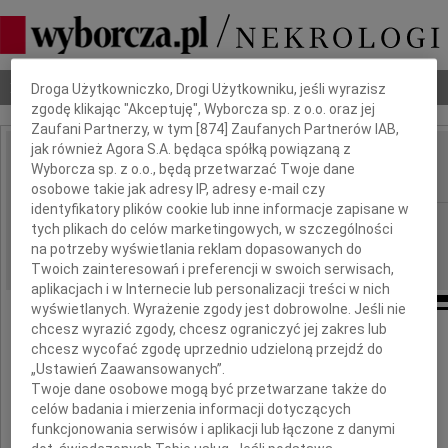
Dbamy o Twoją prywatność
Nekrologi
Odeszli
Poradnik pogrzebowy
Droga Użytkowniczko, Drogi Użytkowniku, jeśli wyrazisz
zgodę klikając "Akceptuję", Wyborcza sp. z o.o. oraz jej
Zaufani Partnerzy, w tym [
874
] Zaufanych Partnerów IAB,
jak również Agora S.A. będąca spółką powiązaną z
Anna Grześkowiak
Wyborcza sp. z o.o., będą przetwarzać Twoje dane
IMIĘ I NAZWISKO:
osobowe takie jak adresy IP, adresy e-mail czy
identyfikatory plików cookie lub inne informacje zapisane w
Poznań
REGION:
tych plikach do celów marketingowych, w szczególności
na potrzeby wyświetlania reklam dopasowanych do
03.04.2012
DATA EMISJI:
Twoich zainteresowań i preferencji w swoich serwisach,
aplikacjach i w Internecie lub personalizacji treści w nich
wyświetlanych. Wyrażenie zgody jest dobrowolne. Jeśli nie
chcesz wyrazić zgody, chcesz ograniczyć jej zakres lub
30 marca 2012 roku
chcesz wycofać zgodę uprzednio udzieloną przejdź do
odeszła od nas
„Ustawień Zaawansowanych”.
Twoje dane osobowe mogą być przetwarzane także do
celów badania i mierzenia informacji dotyczących
funkcjonowania serwisów i aplikacji lub łączone z danymi