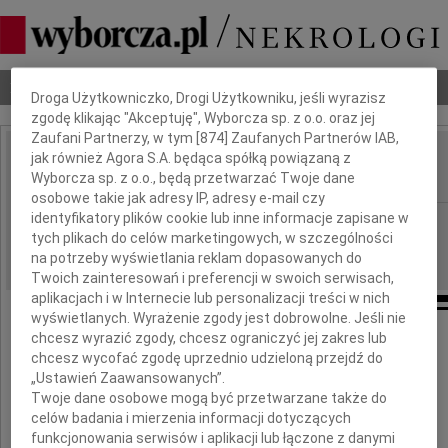
Dbamy o Twoją prywatność
Nekrologi
Odeszli
Poradnik pogrzebowy
Droga Użytkowniczko, Drogi Użytkowniku, jeśli wyrazisz
zgodę klikając "Akceptuję", Wyborcza sp. z o.o. oraz jej
Zaufani Partnerzy, w tym [
874
] Zaufanych Partnerów IAB,
jak również Agora S.A. będąca spółką powiązaną z
Urszula Gros-Byczek
IMIĘ I NAZWISKO:
Wyborcza sp. z o.o., będą przetwarzać Twoje dane
osobowe takie jak adresy IP, adresy e-mail czy
identyfikatory plików cookie lub inne informacje zapisane w
Kraków
REGION:
tych plikach do celów marketingowych, w szczególności
03.04.2012
DATA EMISJI:
na potrzeby wyświetlania reklam dopasowanych do
Twoich zainteresowań i preferencji w swoich serwisach,
aplikacjach i w Internecie lub personalizacji treści w nich
wyświetlanych. Wyrażenie zgody jest dobrowolne. Jeśli nie
chcesz wyrazić zgody, chcesz ograniczyć jej zakres lub
Na zawsze pozostaniesz
chcesz wycofać zgodę uprzednio udzieloną przejdź do
„Ustawień Zaawansowanych”.
w naszych sercach i pamięci
Twoje dane osobowe mogą być przetwarzane także do
celów badania i mierzenia informacji dotyczących
funkcjonowania serwisów i aplikacji lub łączone z danymi