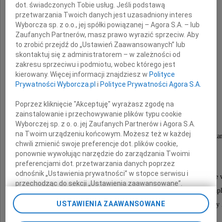
dot. świadczonych Tobie usług. Jeśli podstawą
przetwarzania Twoich danych jest uzasadniony interes
Wyborcza sp. z o.o., jej spółki powiązanej – Agora S.A. – lub
Zaufanych Partnerów, masz prawo wyrazić sprzeciw. Aby
to zrobić przejdź do „Ustawień Zaawansowanych” lub
Urszula
skontaktuj się z administratorem – w zależności od
zakresu sprzeciwu i podmiotu, wobec którego jest
Gros-Byczek
kierowany. Więcej informacji znajdziesz w
Polityce
Prywatności Wyborcza.pl
i
Polityce Prywatności Agora S.A.
Poprzez kliknięcie "Akceptuję" wyrażasz zgodę na
Najukochańsza Żona, Mamusia i Siostra
zainstalowanie i przechowywanie plików typu cookie
Wyborczej sp. z o. o. jej Zaufanych Partnerów i Agora S.A.
na Twoim urządzeniu końcowym. Możesz też w każdej
Przeżywszy lat 51, opatrzona świętymi sakramenta
chwili zmienić swoje preferencje dot. plików cookie,
zasnęła w Panu dnia 2 kwietnia 2012 roku.
ponownie wywołując narzędzie do zarządzania Twoimi
preferencjami dot. przetwarzania danych poprzez
odnośnik „Ustawienia prywatności” w stopce serwisu i
Msza święta żałobna przy Zmarłej odprawiona zostanie 
przechodząc do sekcji „Ustawienia zaawansowane”.
dnia 4 kwietnia 2012 roku, o godzinie 15.00 w kapl
Zmiana ustawień plików cookie możliwa jest także za
pomocą ustawień przeglądarki.
USTAWIENIA ZAAWANSOWANE
na cmentarzu parafialnym w Borku Fałęckim przy ulicy 
po czym nastąpi odprowadzenie Zmarłej