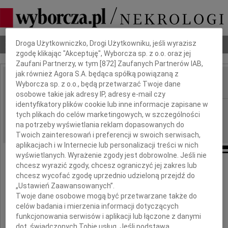
Dbamy o Twoją prywatność
Nekrologi
Odeszli
Poradnik pogrzebowy
Droga Użytkowniczko, Drogi Użytkowniku, jeśli wyrazisz
zgodę klikając "Akceptuję", Wyborcza sp. z o.o. oraz jej
Zaufani Partnerzy, w tym [
872
] Zaufanych Partnerów IAB,
jak również Agora S.A. będąca spółką powiązaną z
Wyborcza sp. z o.o., będą przetwarzać Twoje dane
IMIĘ I NAZWISKO:
osobowe takie jak adresy IP, adresy e-mail czy
identyfikatory plików cookie lub inne informacje zapisane w
Szczecin
REGION:
tych plikach do celów marketingowych, w szczególności
03.04.2012
DATA EMISJI:
na potrzeby wyświetlania reklam dopasowanych do
Twoich zainteresowań i preferencji w swoich serwisach,
aplikacjach i w Internecie lub personalizacji treści w nich
wyświetlanych. Wyrażenie zgody jest dobrowolne. Jeśli nie
chcesz wyrazić zgody, chcesz ograniczyć jej zakres lub
Wyrazy szczerego i głębokiego współczucia
chcesz wycofać zgodę uprzednio udzieloną przejdź do
„Ustawień Zaawansowanych”.
Twoje dane osobowe mogą być przetwarzane także do
celów badania i mierzenia informacji dotyczących
Pani
funkcjonowania serwisów i aplikacji lub łączone z danymi
dot. świadczonych Tobie usług. Jeśli podstawą