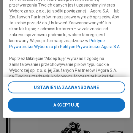
Żanecie Łopyta
przetwarzania Twoich danych jest uzasadniony interes
Wyborcza sp. z o.o., jej spółki powiązanej – Agora S.A. – lub
Zaufanych Partnerów, masz prawo wyrazić sprzeciw. Aby
to zrobić przejdź do „Ustawień Zaawansowanych” lub
z powodu śmierci
skontaktuj się z administratorem – w zależności od
zakresu sprzeciwu i podmiotu, wobec którego jest
kierowany. Więcej informacji znajdziesz w
Polityce
Ojca
Prywatności Wyborcza.pl
i
Polityce Prywatności Agora S.A.
Poprzez kliknięcie "Akceptuję" wyrażasz zgodę na
zainstalowanie i przechowywanie plików typu cookie
składają
Wyborczej sp. z o. o. jej Zaufanych Partnerów i Agora S.A.
na Twoim urządzeniu końcowym. Możesz też w każdej
chwili zmienić swoje preferencje dot. plików cookie,
Wójt oraz pracownicy Urzędu Gminy Dobra
USTAWIENIA ZAAWANSOWANE
ponownie wywołując narzędzie do zarządzania Twoimi
preferencjami dot. przetwarzania danych poprzez
odnośnik „Ustawienia prywatności” w stopce serwisu i
AKCEPTUJĘ
przechodząc do sekcji „Ustawienia zaawansowane”.
Zmiana ustawień plików cookie możliwa jest także za
pomocą ustawień przeglądarki.
My, nasi Zaufani Partnerzy i Agora S.A. możemy