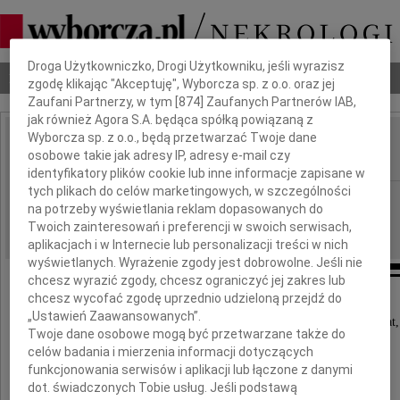
Dbamy o Twoją prywatność
Droga Użytkowniczko, Drogi Użytkowniku, jeśli wyrazisz
Nekrologi
Odeszli
Poradnik pogrzebowy
zgodę klikając "Akceptuję", Wyborcza sp. z o.o. oraz jej
Zaufani Partnerzy, w tym [
874
] Zaufanych Partnerów IAB,
jak również Agora S.A. będąca spółką powiązaną z
Wyborcza sp. z o.o., będą przetwarzać Twoje dane
Józef Nowacki
osobowe takie jak adresy IP, adresy e-mail czy
IMIĘ I NAZWISKO:
identyfikatory plików cookie lub inne informacje zapisane w
tych plikach do celów marketingowych, w szczególności
Katowice
REGION:
na potrzeby wyświetlania reklam dopasowanych do
18.12.2009
DATA EMISJI:
Twoich zainteresowań i preferencji w swoich serwisach,
aplikacjach i w Internecie lub personalizacji treści w nich
wyświetlanych. Wyrażenie zgody jest dobrowolne. Jeśli nie
chcesz wyrazić zgody, chcesz ograniczyć jej zakres lub
chcesz wycofać zgodę uprzednio udzieloną przejdź do
Pogrążeni w smutku zawiadamiamy,
„Ustawień Zaawansowanych”.
że w dniu 15 grudnia 2009 roku w wieku 89 lat,
Twoje dane osobowe mogą być przetwarzane także do
po długiej i ciężkiej chorobie zmarł
celów badania i mierzenia informacji dotyczących
funkcjonowania serwisów i aplikacji lub łączone z danymi
dot. świadczonych Tobie usług. Jeśli podstawą