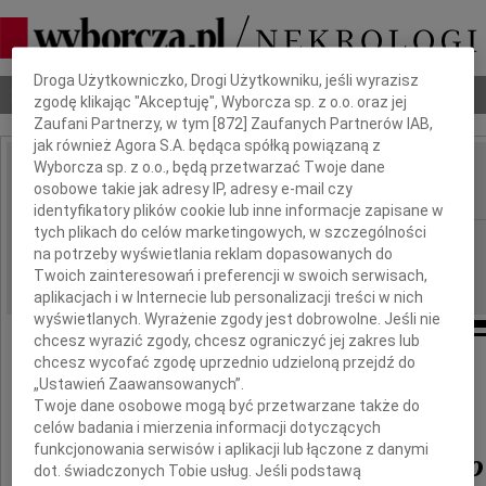
Dbamy o Twoją prywatność
Droga Użytkowniczko, Drogi Użytkowniku, jeśli wyrazisz
Nekrologi
Odeszli
Poradnik pogrzebowy
zgodę klikając "Akceptuję", Wyborcza sp. z o.o. oraz jej
Zaufani Partnerzy, w tym [
872
] Zaufanych Partnerów IAB,
jak również Agora S.A. będąca spółką powiązaną z
Wyborcza sp. z o.o., będą przetwarzać Twoje dane
Henryk Kowalski
osobowe takie jak adresy IP, adresy e-mail czy
IMIĘ I NAZWISKO:
identyfikatory plików cookie lub inne informacje zapisane w
tych plikach do celów marketingowych, w szczególności
Wrocław
REGION:
na potrzeby wyświetlania reklam dopasowanych do
18.12.2009
DATA EMISJI:
Twoich zainteresowań i preferencji w swoich serwisach,
aplikacjach i w Internecie lub personalizacji treści w nich
wyświetlanych. Wyrażenie zgody jest dobrowolne. Jeśli nie
chcesz wyrazić zgody, chcesz ograniczyć jej zakres lub
chcesz wycofać zgodę uprzednio udzieloną przejdź do
„Ustawień Zaawansowanych”.
Z ogromnym żalem i smutkiem
Twoje dane osobowe mogą być przetwarzane także do
przyjęliśmy wiadomość o śmierci
celów badania i mierzenia informacji dotyczących
funkcjonowania serwisów i aplikacji lub łączone z danymi
Henryka Kowalskiego
dot. świadczonych Tobie usług. Jeśli podstawą