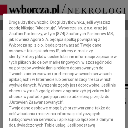
Dbamy o Twoją prywatność
Droga Użytkowniczko, Drogi Użytkowniku, jeśli wyrazisz
Nekrologi
Odeszli
Poradnik pogrzebowy
zgodę klikając "Akceptuję", Wyborcza sp. z o.o. oraz jej
Zaufani Partnerzy, w tym [
874
] Zaufanych Partnerów IAB,
jak również Agora S.A. będąca spółką powiązaną z
Wyborcza sp. z o.o., będą przetwarzać Twoje dane
Witold Rudecki
IMIĘ I NAZWISKO:
osobowe takie jak adresy IP, adresy e-mail czy
identyfikatory plików cookie lub inne informacje zapisane w
tych plikach do celów marketingowych, w szczególności
Częstochowa
REGION:
na potrzeby wyświetlania reklam dopasowanych do
17.12.2009
DATA EMISJI:
Twoich zainteresowań i preferencji w swoich serwisach,
aplikacjach i w Internecie lub personalizacji treści w nich
wyświetlanych. Wyrażenie zgody jest dobrowolne. Jeśli nie
chcesz wyrazić zgody, chcesz ograniczyć jej zakres lub
chcesz wycofać zgodę uprzednio udzieloną przejdź do
Z głębokim smutkiem i żalem zawiadamiamy,
„Ustawień Zaawansowanych”.
że 14 grudnia 2009 roku zmarł w wieku 84 lat
Twoje dane osobowe mogą być przetwarzane także do
celów badania i mierzenia informacji dotyczących
funkcjonowania serwisów i aplikacji lub łączone z danymi
dot. świadczonych Tobie usług. Jeśli podstawą