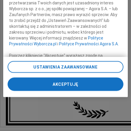
Dyrektorowi Naczelnemu
przetwarzania Twoich danych jest uzasadniony interes
Polskiej Żeglugi Morskiej P.P.
Wyborcza sp. z o.o., jej spółki powiązanej – Agora S.A. – lub
Zaufanych Partnerów, masz prawo wyrazić sprzeciw. Aby
to zrobić przejdź do „Ustawień Zaawansowanych” lub
składamy
skontaktuj się z administratorem – w zależności od
szczere wyrazy głębokiego współczucia
z powodu śmierci
zakresu sprzeciwu i podmiotu, wobec którego jest
kierowany. Więcej informacji znajdziesz w
Polityce
Prywatności Wyborcza.pl
i
Polityce Prywatności Agora S.A.
Teściowej
Poprzez kliknięcie "Akceptuję" wyrażasz zgodę na
zainstalowanie i przechowywanie plików typu cookie
USTAWIENIA ZAAWANSOWANE
Wyborczej sp. z o. o. jej Zaufanych Partnerów i Agora S.A.
na Twoim urządzeniu końcowym. Możesz też w każdej
Zarząd oraz pracownicy Unity Line Sp. z o.o.
chwili zmienić swoje preferencje dot. plików cookie,
AKCEPTUJĘ
ponownie wywołując narzędzie do zarządzania Twoimi
preferencjami dot. przetwarzania danych poprzez
odnośnik „Ustawienia prywatności” w stopce serwisu i
przechodząc do sekcji „Ustawienia zaawansowane”.
Zmiana ustawień plików cookie możliwa jest także za
pomocą ustawień przeglądarki.
My, nasi Zaufani Partnerzy i Agora S.A. możemy