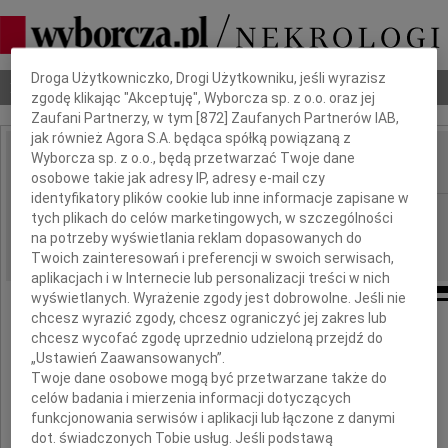
Dbamy o Twoją prywatność
Droga Użytkowniczko, Drogi Użytkowniku, jeśli wyrazisz
Nekrologi
Odeszli
Poradnik pogrzebowy
zgodę klikając "Akceptuję", Wyborcza sp. z o.o. oraz jej
Zaufani Partnerzy, w tym [
872
] Zaufanych Partnerów IAB,
jak również Agora S.A. będąca spółką powiązaną z
Wyborcza sp. z o.o., będą przetwarzać Twoje dane
IMIĘ I NAZWISKO:
osobowe takie jak adresy IP, adresy e-mail czy
identyfikatory plików cookie lub inne informacje zapisane w
Szczecin
REGION:
tych plikach do celów marketingowych, w szczególności
na potrzeby wyświetlania reklam dopasowanych do
30.03.2012
DATA EMISJI:
Twoich zainteresowań i preferencji w swoich serwisach,
aplikacjach i w Internecie lub personalizacji treści w nich
wyświetlanych. Wyrażenie zgody jest dobrowolne. Jeśli nie
chcesz wyrazić zgody, chcesz ograniczyć jej zakres lub
chcesz wycofać zgodę uprzednio udzieloną przejdź do
Panu
„Ustawień Zaawansowanych”.
Twoje dane osobowe mogą być przetwarzane także do
Pawłowi Szynkarukowi
celów badania i mierzenia informacji dotyczących
funkcjonowania serwisów i aplikacji lub łączone z danymi
dot. świadczonych Tobie usług. Jeśli podstawą