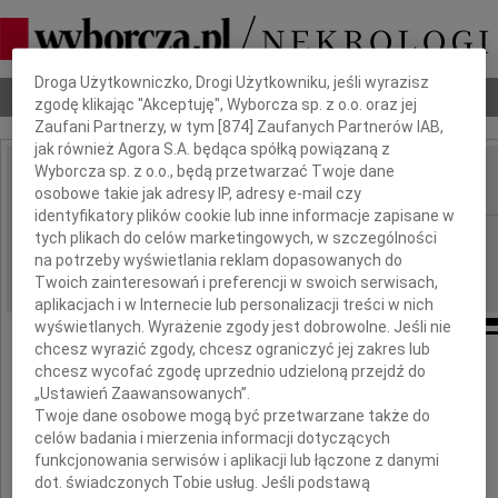
Dbamy o Twoją prywatność
Droga Użytkowniczko, Drogi Użytkowniku, jeśli wyrazisz
Nekrologi
Odeszli
Poradnik pogrzebowy
zgodę klikając "Akceptuję", Wyborcza sp. z o.o. oraz jej
Zaufani Partnerzy, w tym [
874
] Zaufanych Partnerów IAB,
jak również Agora S.A. będąca spółką powiązaną z
Wyborcza sp. z o.o., będą przetwarzać Twoje dane
osobowe takie jak adresy IP, adresy e-mail czy
IMIĘ I NAZWISKO:
identyfikatory plików cookie lub inne informacje zapisane w
Szczecin
tych plikach do celów marketingowych, w szczególności
REGION:
na potrzeby wyświetlania reklam dopasowanych do
30.03.2012
DATA EMISJI:
Twoich zainteresowań i preferencji w swoich serwisach,
aplikacjach i w Internecie lub personalizacji treści w nich
wyświetlanych. Wyrażenie zgody jest dobrowolne. Jeśli nie
chcesz wyrazić zgody, chcesz ograniczyć jej zakres lub
Panu
chcesz wycofać zgodę uprzednio udzieloną przejdź do
„Ustawień Zaawansowanych”.
Zbigniewowi Zalewskiemu
Twoje dane osobowe mogą być przetwarzane także do
celów badania i mierzenia informacji dotyczących
funkcjonowania serwisów i aplikacji lub łączone z danymi
Dyrektorowi I Oddziału ZUS
dot. świadczonych Tobie usług. Jeśli podstawą