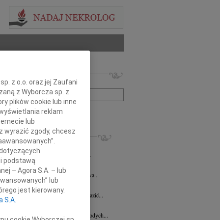
 nekrologów i wspomnień
. z o.o. oraz jej Zaufani
zwisko lub numer ogłoszenia:
ązaną z Wyborcza sp. z
ry plików cookie lub inne
wyświetlania reklam
+ szukanie zaawansowane
ernecie lub
sz wyrazić zgody, chcesz
KROLOGI
 Zaawansowanych”.
ław Moszczyński
14.08.2025
Płock
 dotyczących
u 12 sierpnia 2025 roku odszedł nasz...
li podstawą
3.2025
Płock
nej – Agora S.A. – lub
Dorocie Biernat pracownikowi Starostwa...
aawansowanych” lub
sz Szatkowski
18.03.2022
Płock
rego jest kierowany.
 wydają się niewystarczające Aby wyrazić...
a S.A.
Marek Grala
28.01.2022
Płock
dł Lech Marek Grala poeta, mentor młodych...
ypu cookie Wyborczej sp.