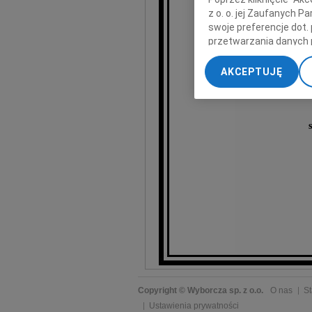
z o. o. jej Zaufanych 
swoje preferencje dot.
Jano
przetwarzania danych 
„Ustawienia zaawansow
AKCEPTUJĘ
My, nasi Zaufani Part
Rodzinie, P
dokładnych danych geol
Przechowywanie informa
treści, badnie odbiorcó
Copyright © Wyborcza sp. z o.o.
O nas
St
Ustawienia prywatności