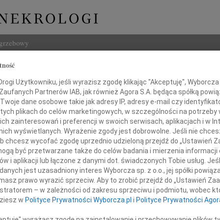
ogrzebowy
tność
Szukaj
rkowski
ogi Użytkowniku, jeśli wyrazisz zgodę klikając "Akceptuję", Wyborcza sp
Imię i na
 Zaufanych Partnerów IAB, jak również Agora S.A. będąca spółką powi
Twoje dane osobowe takie jak adresy IP, adresy e-mail czy identyfikato
 tych plikach do celów marketingowych, w szczególności na potrzeby 
 zainteresowań i preferencji w swoich serwisach, aplikacjach i w Int
w nich wyświetlanych. Wyrażenie zgody jest dobrowolne. Jeśli nie chce
INNE NE
 lub chcesz wycofać zgodę uprzednio udzieloną przejdź do „Ustawień
Miros
gą być przetwarzane także do celów badania i mierzenia informacji
W dni
w i aplikacji lub łączone z danymi dot. świadczonych Tobie usług. Jeś
17.0
nych jest uzasadniony interes Wyborcza sp. z o.o., jej spółki powiąza
Pani 
 którzy towarzyszyli w ostatniej drodze
masz prawo wyrazić sprzeciw. Aby to zrobić przejdź do „Ustawień Z
Barto
istratorem – w zależności od zakresu sprzeciwu i podmiotu, wobec któ
anemu Mężowi, Tatusiowi i Dziadkowi
Słowa
dziesz w
Polityce Prywatności Wyborcza.pl
i
Polityce Prywatności Agor
Lech 
Odsze
ceptuję" wyrażasz zgodę na zainstalowanie i przechowywanie plików t