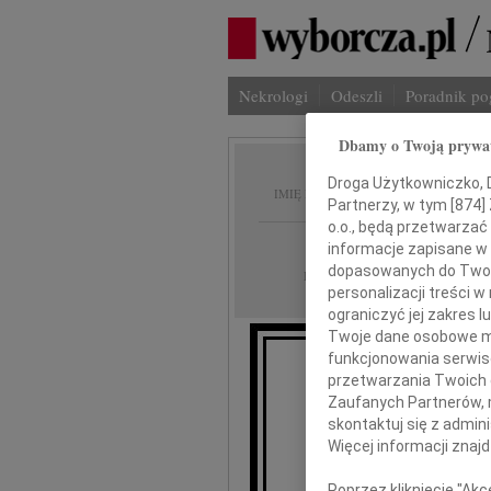
Nekrologi
Odeszli
Poradnik p
Dbamy o Twoją prywa
Jan Bo
Droga Użytkowniczko, Dr
IMIĘ I NAZWISKO:
Partnerzy, w tym [
874
]
o.o., będą przetwarzać 
Płock
REGION:
informacje zapisane w
dopasowanych do Twoich
30.03.2012
DATA EMISJI:
personalizacji treści 
ograniczyć jej zakres
Twoje dane osobowe mo
funkcjonowania serwisó
przetwarzania Twoich da
Wszystkim tym,
Zaufanych Partnerów, 
skontaktuj się z admin
naszemu koch
Więcej informacji znaj
Poprzez kliknięcie "Ak