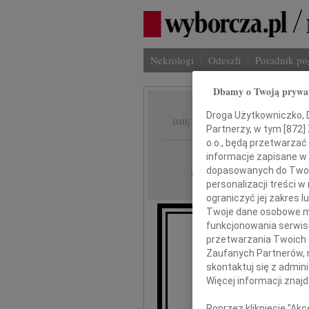
Nekrologi
Odeszli
Poradnik p
Dbamy o Twoją prywa
Janina
Droga Użytkowniczko, Dr
IMIĘ I NAZWISKO:
Partnerzy, w tym [
872
]
o.o., będą przetwarzać 
Kraków
REGION:
informacje zapisane w
dopasowanych do Twoich
30.03.2012
DATA EMISJI:
personalizacji treści 
ograniczyć jej zakres
Twoje dane osobowe mo
funkcjonowania serwisó
Z gł
przetwarzania Twoich da
że w d
Zaufanych Partnerów, 
skontaktuj się z admin
Więcej informacji znaj
Jan
Poprzez kliknięcie "Ak