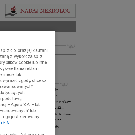
 nekrologów i wspomnień
. z o.o. oraz jej Zaufani
zwisko lub numer ogłoszenia:
ązaną z Wyborcza sp. z
ry plików cookie lub inne
wyświetlania reklam
+ szukanie zaawansowane
ernecie lub
sz wyrazić zgody, chcesz
KROLOGI
 Zaawansowanych”.
ej Krzysztof Torbus
31.07.2026
Kraków
 dotyczących
ej Krzysztof Torbus poeta prozaik, autor...
li podstawą
sława Cholewa-Hrynkowska
28.07.2026
Kraków
nej – Agora S.A. – lub
bokim żalem przyjęliśmy wiadomość, że 22...
aawansowanych” lub
sława Cholewa-Hrynkowska
27.07.2026
Kraków
rego jest kierowany.
bokim żalem przyjęliśmy wiadomość, że 22...
a S.A.
ra Cichecka
wiek: 96
22.07.2026
Kraków
arbara Cichecka Zawodniczka Klubu...
ypu cookie Wyborczej sp.