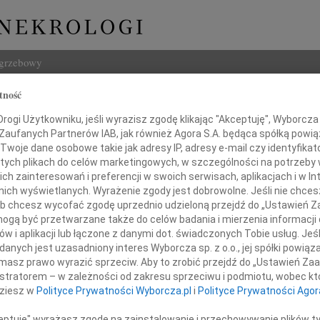
ogrzebowy
tność
Szukaj
 Cunnelly
ogi Użytkowniku, jeśli wyrazisz zgodę klikając "Akceptuję", Wyborcza sp
Imię i na
 Zaufanych Partnerów IAB, jak również Agora S.A. będąca spółką powi
Twoje dane osobowe takie jak adresy IP, adresy e-mail czy identyfikato
 tych plikach do celów marketingowych, w szczególności na potrzeby 
 zainteresowań i preferencji w swoich serwisach, aplikacjach i w Int
w nich wyświetlanych. Wyrażenie zgody jest dobrowolne. Jeśli nie chce
INNE NE
 lub chcesz wycofać zgodę uprzednio udzieloną przejdź do „Ustawień
Andrz
gą być przetwarzane także do celów badania i mierzenia informacji
Andrz
w i aplikacji lub łączone z danymi dot. świadczonych Tobie usług. Jeś
ębokim żalem zawiadamiamy,
Bogu
nych jest uzasadniony interes Wyborcza sp. z o.o., jej spółki powiąza
Z głę
niu 22 marca 2012 roku zmarła
masz prawo wyrazić sprzeciw. Aby to zrobić przejdź do „Ustawień Z
Bogu
istratorem – w zależności od zakresu sprzeciwu i podmiotu, wobec któ
Z głę
dziesz w
Polityce Prywatności Wyborcza.pl
i
Polityce Prywatności Agor
ina L. Cunnelly
Barba
Mgr B
ceptuję" wyrażasz zgodę na zainstalowanie i przechowywanie plików t